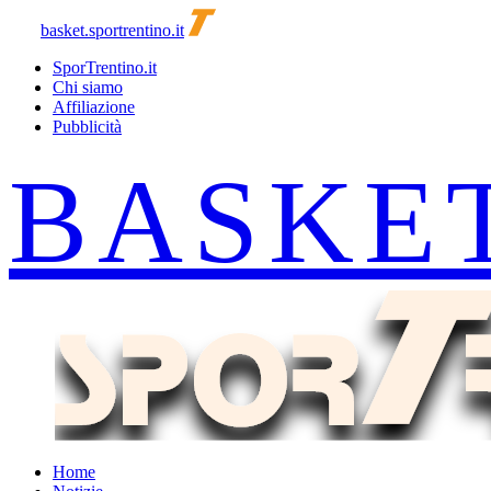
basket.sportrentino.it
SporTrentino.it
Chi siamo
Affiliazione
Pubblicità
Home