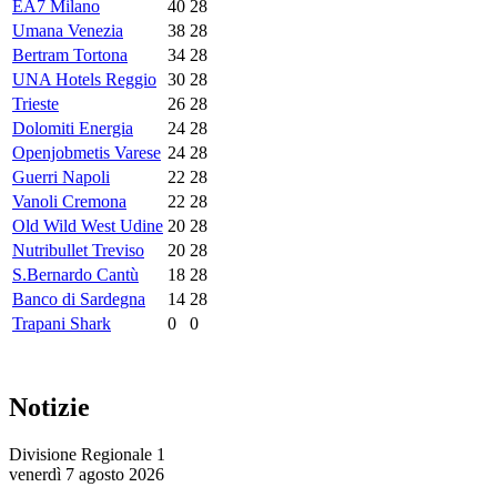
EA7 Milano
40
28
Umana Venezia
38
28
Bertram Tortona
34
28
UNA Hotels Reggio
30
28
Trieste
26
28
Dolomiti Energia
24
28
Openjobmetis Varese
24
28
Guerri Napoli
22
28
Vanoli Cremona
22
28
Old Wild West Udine
20
28
Nutribullet Treviso
20
28
S.Bernardo Cantù
18
28
Banco di Sardegna
14
28
Trapani Shark
0
0
Notizie
Divisione Regionale 1
venerdì 7 agosto 2026