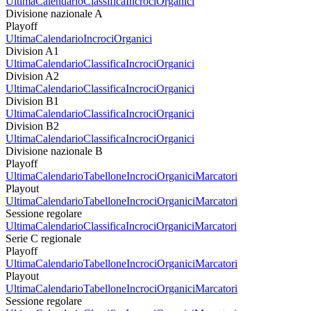
Ultima
Calendario
Classifica
Incroci
Organici
Divisione nazionale A
Playoff
Ultima
Calendario
Incroci
Organici
Division A1
Ultima
Calendario
Classifica
Incroci
Organici
Division A2
Ultima
Calendario
Classifica
Incroci
Organici
Division B1
Ultima
Calendario
Classifica
Incroci
Organici
Division B2
Ultima
Calendario
Classifica
Incroci
Organici
Divisione nazionale B
Playoff
Ultima
Calendario
Tabellone
Incroci
Organici
Marcatori
Playout
Ultima
Calendario
Tabellone
Incroci
Organici
Marcatori
Sessione regolare
Ultima
Calendario
Classifica
Incroci
Organici
Marcatori
Serie C regionale
Playoff
Ultima
Calendario
Tabellone
Incroci
Organici
Marcatori
Playout
Ultima
Calendario
Tabellone
Incroci
Organici
Marcatori
Sessione regolare