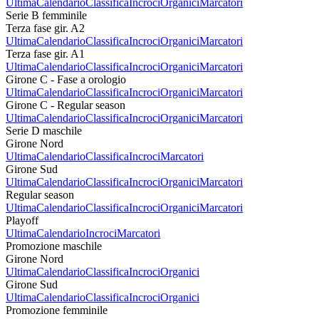
Ultima
Calendario
Classifica
Incroci
Organici
Marcatori
Serie B femminile
Terza fase gir. A2
Ultima
Calendario
Classifica
Incroci
Organici
Marcatori
Terza fase gir. A1
Ultima
Calendario
Classifica
Incroci
Organici
Marcatori
Girone C - Fase a orologio
Ultima
Calendario
Classifica
Incroci
Organici
Marcatori
Girone C - Regular season
Ultima
Calendario
Classifica
Incroci
Organici
Marcatori
Serie D maschile
Girone Nord
Ultima
Calendario
Classifica
Incroci
Marcatori
Girone Sud
Ultima
Calendario
Classifica
Incroci
Organici
Marcatori
Regular season
Ultima
Calendario
Classifica
Incroci
Organici
Marcatori
Playoff
Ultima
Calendario
Incroci
Marcatori
Promozione maschile
Girone Nord
Ultima
Calendario
Classifica
Incroci
Organici
Girone Sud
Ultima
Calendario
Classifica
Incroci
Organici
Promozione femminile