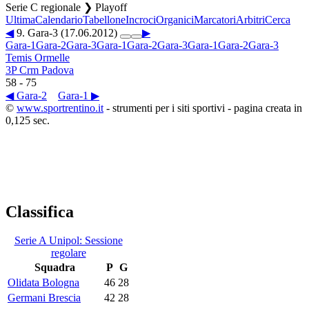
Serie C regionale ❯ Playoff
Ultima
Calendario
Tabellone
Incroci
Organici
Marcatori
Arbitri
Cerca
◀
9. Gara-3 (17.06.2012)
▶
Gara-1
Gara-2
Gara-3
Gara-1
Gara-2
Gara-3
Gara-1
Gara-2
Gara-3
Temis Ormelle
3P Crm Padova
58
-
75
◀ Gara-2
Gara-1 ▶
©
www.sportrentino.it
- strumenti per i siti sportivi - pagina creata in
0,125 sec.
Classifica
Serie A Unipol: Sessione
regolare
Squadra
P
G
Olidata Bologna
46
28
Germani Brescia
42
28