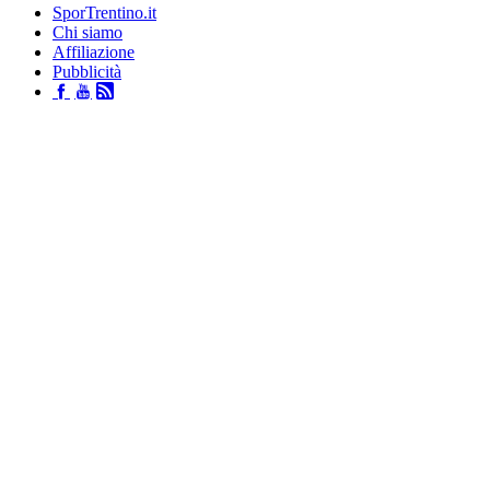
SporTrentino.it
Chi siamo
Affiliazione
Pubblicità