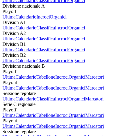
Ultima
Calendario
Classifica
Incroci
Organici
Divisione nazionale A
Playoff
Ultima
Calendario
Incroci
Organici
Division A1
Ultima
Calendario
Classifica
Incroci
Organici
Division A2
Ultima
Calendario
Classifica
Incroci
Organici
Division B1
Ultima
Calendario
Classifica
Incroci
Organici
Division B2
Ultima
Calendario
Classifica
Incroci
Organici
Divisione nazionale B
Playoff
Ultima
Calendario
Tabellone
Incroci
Organici
Marcatori
Playout
Ultima
Calendario
Tabellone
Incroci
Organici
Marcatori
Sessione regolare
Ultima
Calendario
Classifica
Incroci
Organici
Marcatori
Serie C regionale
Playoff
Ultima
Calendario
Tabellone
Incroci
Organici
Marcatori
Playout
Ultima
Calendario
Tabellone
Incroci
Organici
Marcatori
Sessione regolare