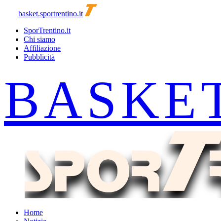
basket.sportrentino.it
SporTrentino.it
Chi siamo
Affiliazione
Pubblicità
Home