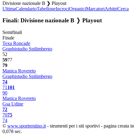
Divisione nazionale B ❯ Playout
Ultima
Calendario
Tabellone
Incroci
Organici
Marcatori
Arbitri
Cerca
Finali: Divisione nazionale B ❭ Playout
Semifinali
Finale
Texa Roncade
Graphistudio Spilimbergo
52
59
77
79
Manica Rovereto
Graphistudio Spilimbergo
74
71
101
90
Manica Rovereto
Gsa Udine
72
70
75
74
©
www.sportrentino.it
- strumenti per i siti sportivi - pagina creata in
0,078 sec.