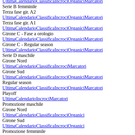
Ultima
Calendario
Classifica
Incroci
Organici
Marcatori
Serie B femminile
Terza fase gir. A2
Ultima
Calendario
Classifica
Incroci
Organici
Marcatori
Terza fase gir. A1
Ultima
Calendario
Classifica
Incroci
Organici
Marcatori
Girone C - Fase a orologio
Ultima
Calendario
Classifica
Incroci
Organici
Marcatori
Girone C - Regular season
Ultima
Calendario
Classifica
Incroci
Organici
Marcatori
Serie D maschile
Girone Nord
Ultima
Calendario
Classifica
Incroci
Marcatori
Girone Sud
Ultima
Calendario
Classifica
Incroci
Organici
Marcatori
Regular season
Ultima
Calendario
Classifica
Incroci
Organici
Marcatori
Playoff
Ultima
Calendario
Incroci
Marcatori
Promozione maschile
Girone Nord
Ultima
Calendario
Classifica
Incroci
Organici
Girone Sud
Ultima
Calendario
Classifica
Incroci
Organici
Promozione femminile