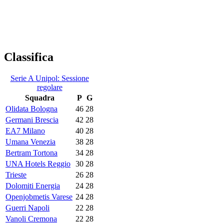
Classifica
Serie A Unipol: Sessione
regolare
Squadra
P
G
Olidata Bologna
46
28
Germani Brescia
42
28
EA7 Milano
40
28
Umana Venezia
38
28
Bertram Tortona
34
28
UNA Hotels Reggio
30
28
Trieste
26
28
Dolomiti Energia
24
28
Openjobmetis Varese
24
28
Guerri Napoli
22
28
Vanoli Cremona
22
28