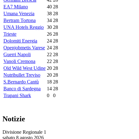
EA7 Milano
40
28
Umana Venezia
38
28
Bertram Tortona
34
28
UNA Hotels Reggio
30
28
Trieste
26
28
Dolomiti Energia
24
28
Openjobmetis Varese
24
28
Guerri Napoli
22
28
Vanoli Cremona
22
28
Old Wild West Udine
20
28
Nutribullet Treviso
20
28
S.Bernardo Cantù
18
28
Banco di Sardegna
14
28
Trapani Shark
0
0
Notizie
Divisione Regionale 1
sabato 8 agosto 2026