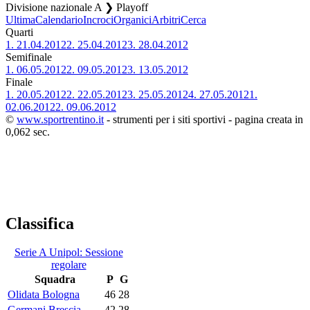
Divisione nazionale A ❯ Playoff
Ultima
Calendario
Incroci
Organici
Arbitri
Cerca
Quarti
1.
21.04.2012
2.
25.04.2012
3.
28.04.2012
Semifinale
1.
06.05.2012
2.
09.05.2012
3.
13.05.2012
Finale
1.
20.05.2012
2.
22.05.2012
3.
25.05.2012
4.
27.05.2012
1.
02.06.2012
2.
09.06.2012
©
www.sportrentino.it
- strumenti per i siti sportivi - pagina creata in
0,062 sec.
Classifica
Serie A Unipol: Sessione
regolare
Squadra
P
G
Olidata Bologna
46
28
Germani Brescia
42
28