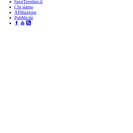
SporTrentino.it
Chi siamo
Affiliazione
Pubblicità