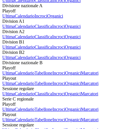
Ultima
Calendario
Classifica
Incroci
Organici
Divisione nazionale A
Playoff
Ultima
Calendario
Incroci
Organici
Division A1
Ultima
Calendario
Classifica
Incroci
Organici
Division A2
Ultima
Calendario
Classifica
Incroci
Organici
Division B1
Ultima
Calendario
Classifica
Incroci
Organici
Division B2
Ultima
Calendario
Classifica
Incroci
Organici
Divisione nazionale B
Playoff
Ultima
Calendario
Tabellone
Incroci
Organici
Marcatori
Playout
Ultima
Calendario
Tabellone
Incroci
Organici
Marcatori
Sessione regolare
Ultima
Calendario
Classifica
Incroci
Organici
Marcatori
Serie C regionale
Playoff
Ultima
Calendario
Tabellone
Incroci
Organici
Marcatori
Playout
Ultima
Calendario
Tabellone
Incroci
Organici
Marcatori
Sessione regolare