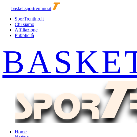
basket.sportrentino.it
SporTrentino.it
Chi siamo
Affiliazione
Pubblicità
Home