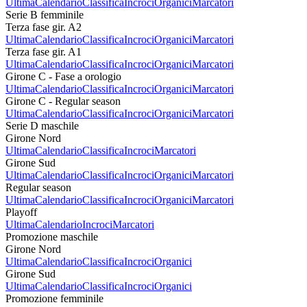
Ultima
Calendario
Classifica
Incroci
Organici
Marcatori
Serie B femminile
Terza fase gir. A2
Ultima
Calendario
Classifica
Incroci
Organici
Marcatori
Terza fase gir. A1
Ultima
Calendario
Classifica
Incroci
Organici
Marcatori
Girone C - Fase a orologio
Ultima
Calendario
Classifica
Incroci
Organici
Marcatori
Girone C - Regular season
Ultima
Calendario
Classifica
Incroci
Organici
Marcatori
Serie D maschile
Girone Nord
Ultima
Calendario
Classifica
Incroci
Marcatori
Girone Sud
Ultima
Calendario
Classifica
Incroci
Organici
Marcatori
Regular season
Ultima
Calendario
Classifica
Incroci
Organici
Marcatori
Playoff
Ultima
Calendario
Incroci
Marcatori
Promozione maschile
Girone Nord
Ultima
Calendario
Classifica
Incroci
Organici
Girone Sud
Ultima
Calendario
Classifica
Incroci
Organici
Promozione femminile