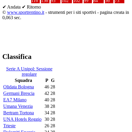
116
156
95
102
102
99
84
56
73
✔ Andata
✔ Ritorno
©
www.sportrentino.it
- strumenti per i siti sportivi - pagina creata in
0,063 sec.
Classifica
Serie A Unipol: Sessione
regolare
Squadra
P
G
Olidata Bologna
46
28
Germani Brescia
42
28
EA7 Milano
40
28
Umana Venezia
38
28
Bertram Tortona
34
28
UNA Hotels Reggio
30
28
Trieste
26
28