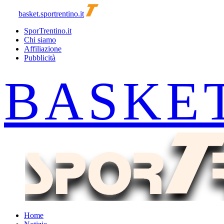
basket.sportrentino.it
SporTrentino.it
Chi siamo
Affiliazione
Pubblicità
Home