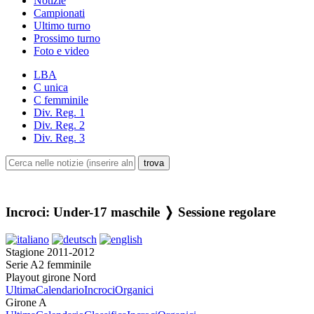
Notizie
Campionati
Ultimo turno
Prossimo turno
Foto e video
LBA
C unica
C femminile
Div. Reg. 1
Div. Reg. 2
Div. Reg. 3
Incroci: Under-17 maschile ❭ Sessione regolare
Stagione 2011-2012
Serie A2 femminile
Playout girone Nord
Ultima
Calendario
Incroci
Organici
Girone A