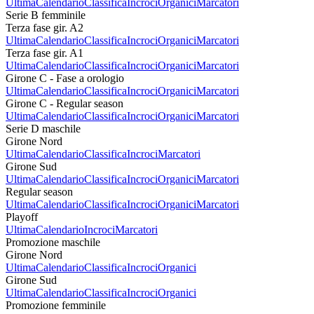
Ultima
Calendario
Classifica
Incroci
Organici
Marcatori
Serie B femminile
Terza fase gir. A2
Ultima
Calendario
Classifica
Incroci
Organici
Marcatori
Terza fase gir. A1
Ultima
Calendario
Classifica
Incroci
Organici
Marcatori
Girone C - Fase a orologio
Ultima
Calendario
Classifica
Incroci
Organici
Marcatori
Girone C - Regular season
Ultima
Calendario
Classifica
Incroci
Organici
Marcatori
Serie D maschile
Girone Nord
Ultima
Calendario
Classifica
Incroci
Marcatori
Girone Sud
Ultima
Calendario
Classifica
Incroci
Organici
Marcatori
Regular season
Ultima
Calendario
Classifica
Incroci
Organici
Marcatori
Playoff
Ultima
Calendario
Incroci
Marcatori
Promozione maschile
Girone Nord
Ultima
Calendario
Classifica
Incroci
Organici
Girone Sud
Ultima
Calendario
Classifica
Incroci
Organici
Promozione femminile