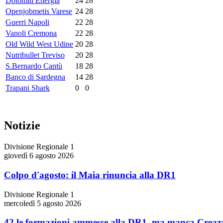
Dolomiti Energia
24
28
Openjobmetis Varese
24
28
Guerri Napoli
22
28
Vanoli Cremona
22
28
Old Wild West Udine
20
28
Nutribullet Treviso
20
28
S.Bernardo Cantù
18
28
Banco di Sardegna
14
28
Trapani Shark
0
0
Notizie
Divisione Regionale 1
giovedì 6 agosto 2026
Colpo d'agosto: il Maia rinuncia alla DR1
Divisione Regionale 1
mercoledì 5 agosto 2026
42 le formazioni ammesse alla DR1, ma manca Creaz