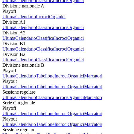
Ultima
Calendario
Classifica
Incroci
Organici
Divisione nazionale A
Playoff
Ultima
Calendario
Incroci
Organici
Division A1
Ultima
Calendario
Classifica
Incroci
Organici
Division A2
Ultima
Calendario
Classifica
Incroci
Organici
Division B1
Ultima
Calendario
Classifica
Incroci
Organici
Division B2
Ultima
Calendario
Classifica
Incroci
Organici
Divisione nazionale B
Playoff
Ultima
Calendario
Tabellone
Incroci
Organici
Marcatori
Playout
Ultima
Calendario
Tabellone
Incroci
Organici
Marcatori
Sessione regolare
Ultima
Calendario
Classifica
Incroci
Organici
Marcatori
Serie C regionale
Playoff
Ultima
Calendario
Tabellone
Incroci
Organici
Marcatori
Playout
Ultima
Calendario
Tabellone
Incroci
Organici
Marcatori
Sessione regolare