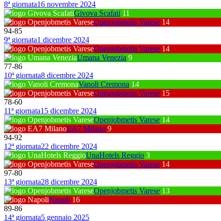
8ª giornata
16 novembre 2024
Givova Scafati
11
Openjobmetis Varese
14
94
-
85
9ª giornata
1 dicembre 2024
Openjobmetis Varese
14
Umana Venezia
9
77
-
86
10ª giornata
8 dicembre 2024
Vanoli Cremona
14
Openjobmetis Varese
15
78
-
60
11ª giornata
15 dicembre 2024
Openjobmetis Varese
14
EA7 Milano
9
94
-
92
12ª giornata
22 dicembre 2024
UnaHotels Reggio
3
Openjobmetis Varese
14
97
-
80
13ª giornata
28 dicembre 2024
Openjobmetis Varese
13
Napoli
16
89
-
86
14ª giornata
5 gennaio 2025