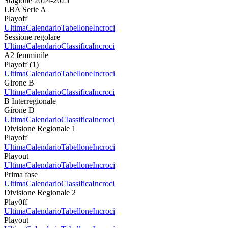
Stagione 2024-2025
LBA Serie A
Playoff
Ultima
Calendario
Tabellone
Incroci
Sessione regolare
Ultima
Calendario
Classifica
Incroci
A2 femminile
Playoff (1)
Ultima
Calendario
Tabellone
Incroci
Girone B
Ultima
Calendario
Classifica
Incroci
B Interregionale
Girone D
Ultima
Calendario
Classifica
Incroci
Divisione Regionale 1
Playoff
Ultima
Calendario
Tabellone
Incroci
Playout
Ultima
Calendario
Tabellone
Incroci
Prima fase
Ultima
Calendario
Classifica
Incroci
Divisione Regionale 2
Play0ff
Ultima
Calendario
Tabellone
Incroci
Playout