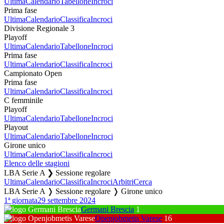
Ultima
Calendario
Tabellone
Incroci
Prima fase
Ultima
Calendario
Classifica
Incroci
Divisione Regionale 3
Playoff
Ultima
Calendario
Tabellone
Incroci
Prima fase
Ultima
Calendario
Classifica
Incroci
Campionato Open
Prima fase
Ultima
Calendario
Classifica
Incroci
C femminile
Playoff
Ultima
Calendario
Tabellone
Incroci
Playout
Ultima
Calendario
Tabellone
Incroci
Girone unico
Ultima
Calendario
Classifica
Incroci
Elenco delle stagioni
LBA Serie A ❯ Sessione regolare
Ultima
Calendario
Classifica
Incroci
Arbitri
Cerca
LBA Serie A ❭ Sessione regolare ❭ Girone unico
1ª giornata
29 settembre 2024
Germani Brescia
1
Openjobmetis Varese
16