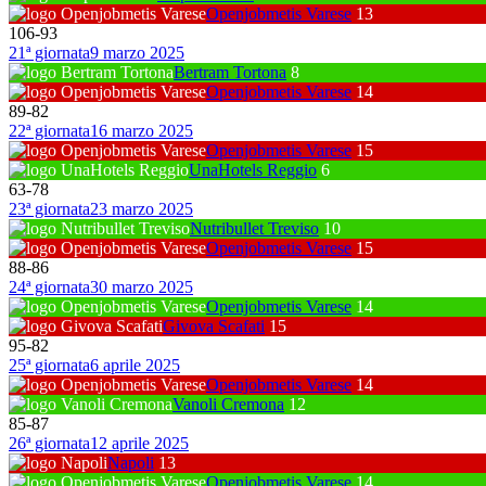
Openjobmetis Varese
13
106
-
93
21ª giornata
9 marzo 2025
Bertram Tortona
8
Openjobmetis Varese
14
89
-
82
22ª giornata
16 marzo 2025
Openjobmetis Varese
15
UnaHotels Reggio
6
63
-
78
23ª giornata
23 marzo 2025
Nutribullet Treviso
10
Openjobmetis Varese
15
88
-
86
24ª giornata
30 marzo 2025
Openjobmetis Varese
14
Givova Scafati
15
95
-
82
25ª giornata
6 aprile 2025
Openjobmetis Varese
14
Vanoli Cremona
12
85
-
87
26ª giornata
12 aprile 2025
Napoli
13
Openjobmetis Varese
14