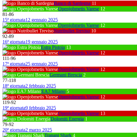
Banco di Sardegna
11
Openjobmetis Varese
12
81
-
86
15ª giornata
12 gennaio 2025
Openjobmetis Varese
12
Nutribullet Treviso
10
92
-
89
16ª giornata
19 gennaio 2025
Estra Pistoia
13
Openjobmetis Varese
12
111
-
96
17ª giornata
25 gennaio 2025
Openjobmetis Varese
12
Germani Brescia
2
77
-
118
18ª giornata
2 febbraio 2025
EA7 Milano
5
Openjobmetis Varese
12
119
-
92
19ª giornata
9 febbraio 2025
Openjobmetis Varese
13
Dolomiti Energia
1
79
-
92
20ª giornata
2 marzo 2025
Trapani Shark
4