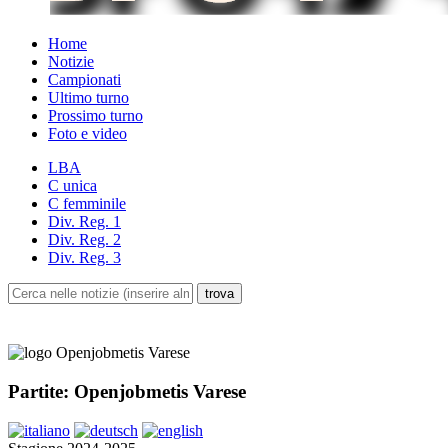
Home
Notizie
Campionati
Ultimo turno
Prossimo turno
Foto e video
LBA
C unica
C femminile
Div. Reg. 1
Div. Reg. 2
Div. Reg. 3
Partite: Openjobmetis Varese