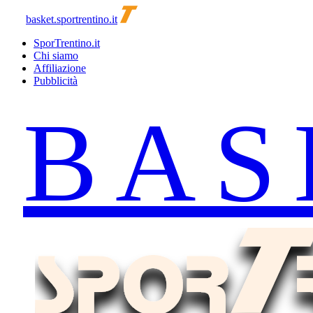
basket.sportrentino.it
SporTrentino.it
Chi siamo
Affiliazione
Pubblicità