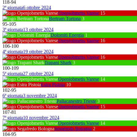
118
-
94
2ª giornata
6 ottobre 2024
Openjobmetis Varese
15
Bertram Tortona
3
95
-
105
3ª giornata
13 ottobre 2024
Dolomiti Energia
1
Openjobmetis Varese
16
106
-
100
4ª giornata
19 ottobre 2024
Openjobmetis Varese
16
Trapani Shark
3
100
-
109
5ª giornata
27 ottobre 2024
Openjobmetis Varese
14
Estra Pistoia
10
102
-
95
6ª giornata
3 novembre 2024
Pallacanestro Trieste
3
Openjobmetis Varese
15
107
-
81
7ª giornata
10 novembre 2024
Openjobmetis Varese
14
Segafredo Bologna
2
104
-
95