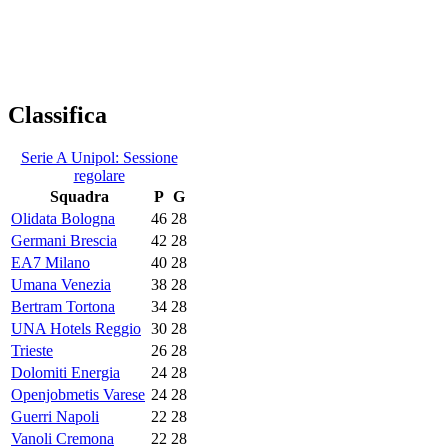
Classifica
Serie A Unipol: Sessione
regolare
Squadra
P
G
Olidata Bologna
46
28
Germani Brescia
42
28
EA7 Milano
40
28
Umana Venezia
38
28
Bertram Tortona
34
28
UNA Hotels Reggio
30
28
Trieste
26
28
Dolomiti Energia
24
28
Openjobmetis Varese
24
28
Guerri Napoli
22
28
Vanoli Cremona
22
28