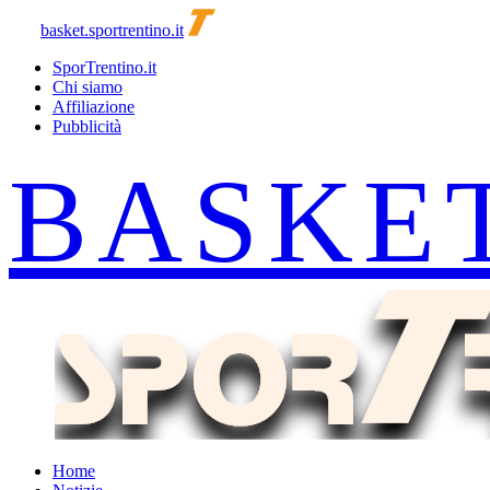
basket.sportrentino.it
SporTrentino.it
Chi siamo
Affiliazione
Pubblicità
Home