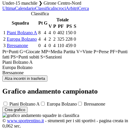
Under-15 maschile ❯ Girone Centro-Nord
Ultima
Calendario
Classifica
Incroci
Arbitri
Cerca
Classifica
Totale
Squadra
Pt
G
V
P
PF
PS
S
1
Piani Bolzano A
8
4
4
0
402
150
0
2
Europa Bolzano
4
4
2
2
325
228
0
3
Bressanone
0
4
0
4
110
459
0
Pt=Punti
G=Giocate
MP=Media Partita
V=Vinte
P=Perse
PF=Punti
fatti
PS=Punti subiti
S=Sanzioni
Piani Bolzano A
Europa Bolzano
Bressanone
Alza incontri in trasferta
Grafico andamento campionato
Piani Bolzano A
Europa Bolzano
Bressanone
Crea grafico
©
www.sportrentino.it
- strumenti per i siti sportivi - pagina creata in
0,062 sec.