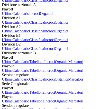
Ultima
Calendario
Classifica
Incroci
Organici
Divisione nazionale A
Playoff
Ultima
Calendario
Incroci
Organici
Division A1
Ultima
Calendario
Classifica
Incroci
Organici
Division A2
Ultima
Calendario
Classifica
Incroci
Organici
Division B1
Ultima
Calendario
Classifica
Incroci
Organici
Division B2
Ultima
Calendario
Classifica
Incroci
Organici
Divisione nazionale B
Playoff
Ultima
Calendario
Tabellone
Incroci
Organici
Marcatori
Playout
Ultima
Calendario
Tabellone
Incroci
Organici
Marcatori
Sessione regolare
Ultima
Calendario
Classifica
Incroci
Organici
Marcatori
Serie C regionale
Playoff
Ultima
Calendario
Tabellone
Incroci
Organici
Marcatori
Playout
Ultima
Calendario
Tabellone
Incroci
Organici
Marcatori
Sessione regolare