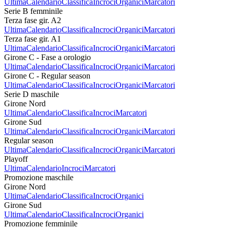
Ultima
Calendario
Classifica
Incroci
Organici
Marcatori
Serie B femminile
Terza fase gir. A2
Ultima
Calendario
Classifica
Incroci
Organici
Marcatori
Terza fase gir. A1
Ultima
Calendario
Classifica
Incroci
Organici
Marcatori
Girone C - Fase a orologio
Ultima
Calendario
Classifica
Incroci
Organici
Marcatori
Girone C - Regular season
Ultima
Calendario
Classifica
Incroci
Organici
Marcatori
Serie D maschile
Girone Nord
Ultima
Calendario
Classifica
Incroci
Marcatori
Girone Sud
Ultima
Calendario
Classifica
Incroci
Organici
Marcatori
Regular season
Ultima
Calendario
Classifica
Incroci
Organici
Marcatori
Playoff
Ultima
Calendario
Incroci
Marcatori
Promozione maschile
Girone Nord
Ultima
Calendario
Classifica
Incroci
Organici
Girone Sud
Ultima
Calendario
Classifica
Incroci
Organici
Promozione femminile