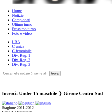
Home
Notizie
Campionati
Ultimo turno
Prossimo turno
Foto e video
LBA
C unica
C femminile
Div. Reg. 1
Div. Reg. 2
Div. Reg. 3
Incroci: Under-15 maschile ❭ Girone Centro-Sud
Stagione 2011-2012