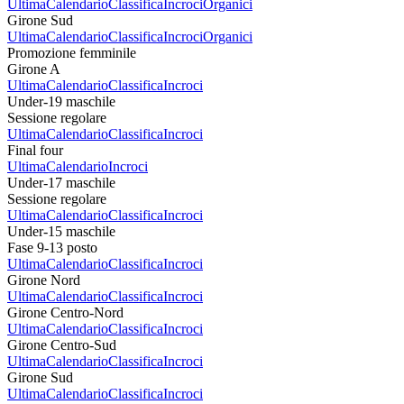
Ultima
Calendario
Classifica
Incroci
Organici
Girone Sud
Ultima
Calendario
Classifica
Incroci
Organici
Promozione femminile
Girone A
Ultima
Calendario
Classifica
Incroci
Under-19 maschile
Sessione regolare
Ultima
Calendario
Classifica
Incroci
Final four
Ultima
Calendario
Incroci
Under-17 maschile
Sessione regolare
Ultima
Calendario
Classifica
Incroci
Under-15 maschile
Fase 9-13 posto
Ultima
Calendario
Classifica
Incroci
Girone Nord
Ultima
Calendario
Classifica
Incroci
Girone Centro-Nord
Ultima
Calendario
Classifica
Incroci
Girone Centro-Sud
Ultima
Calendario
Classifica
Incroci
Girone Sud
Ultima
Calendario
Classifica
Incroci