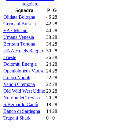
regolare
Squadra
P
G
Olidata Bologna
46
28
Germani Brescia
42
28
EA7 Milano
40
28
Umana Venezia
38
28
Bertram Tortona
34
28
UNA Hotels Reggio
30
28
Trieste
26
28
Dolomiti Energia
24
28
Openjobmetis Varese
24
28
Guerri Napoli
22
28
Vanoli Cremona
22
28
Old Wild West Udine
20
28
Nutribullet Treviso
20
28
S.Bernardo Cantù
18
28
Banco di Sardegna
14
28
Trapani Shark
0
0