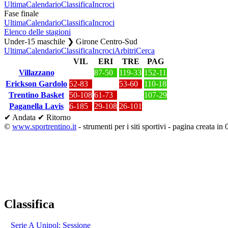
Ultima
Calendario
Classifica
Incroci
Fase finale
Ultima
Calendario
Classifica
Incroci
Elenco delle stagioni
Under-15 maschile ❯ Girone Centro-Sud
Ultima
Calendario
Classifica
Incroci
Arbitri
Cerca
VIL
ERI
TRE
PAG
Villazzano
87-50
119-33
152-11
Erickson Gardolo
52-83
53-60
110-18
Trentino Basket
50-108
61-73
107-29
Paganella Lavis
6-185
29-108
26-101
✔ Andata
✔ Ritorno
©
www.sportrentino.it
- strumenti per i siti sportivi - pagina creata in 
Classifica
Serie A Unipol: Sessione