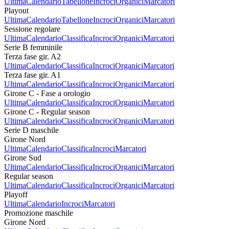
Ultima
Calendario
Tabellone
Incroci
Organici
Marcatori
Playout
Ultima
Calendario
Tabellone
Incroci
Organici
Marcatori
Sessione regolare
Ultima
Calendario
Classifica
Incroci
Organici
Marcatori
Serie B femminile
Terza fase gir. A2
Ultima
Calendario
Classifica
Incroci
Organici
Marcatori
Terza fase gir. A1
Ultima
Calendario
Classifica
Incroci
Organici
Marcatori
Girone C - Fase a orologio
Ultima
Calendario
Classifica
Incroci
Organici
Marcatori
Girone C - Regular season
Ultima
Calendario
Classifica
Incroci
Organici
Marcatori
Serie D maschile
Girone Nord
Ultima
Calendario
Classifica
Incroci
Marcatori
Girone Sud
Ultima
Calendario
Classifica
Incroci
Organici
Marcatori
Regular season
Ultima
Calendario
Classifica
Incroci
Organici
Marcatori
Playoff
Ultima
Calendario
Incroci
Marcatori
Promozione maschile
Girone Nord