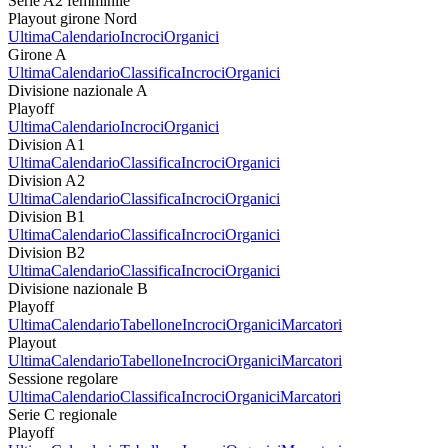
Serie A2 femminile
Playout girone Nord
Ultima
Calendario
Incroci
Organici
Girone A
Ultima
Calendario
Classifica
Incroci
Organici
Divisione nazionale A
Playoff
Ultima
Calendario
Incroci
Organici
Division A1
Ultima
Calendario
Classifica
Incroci
Organici
Division A2
Ultima
Calendario
Classifica
Incroci
Organici
Division B1
Ultima
Calendario
Classifica
Incroci
Organici
Division B2
Ultima
Calendario
Classifica
Incroci
Organici
Divisione nazionale B
Playoff
Ultima
Calendario
Tabellone
Incroci
Organici
Marcatori
Playout
Ultima
Calendario
Tabellone
Incroci
Organici
Marcatori
Sessione regolare
Ultima
Calendario
Classifica
Incroci
Organici
Marcatori
Serie C regionale
Playoff