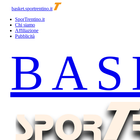
basket.sportrentino.it
SporTrentino.it
Chi siamo
Affiliazione
Pubblicità