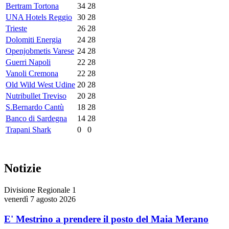
Bertram Tortona
34
28
UNA Hotels Reggio
30
28
Trieste
26
28
Dolomiti Energia
24
28
Openjobmetis Varese
24
28
Guerri Napoli
22
28
Vanoli Cremona
22
28
Old Wild West Udine
20
28
Nutribullet Treviso
20
28
S.Bernardo Cantù
18
28
Banco di Sardegna
14
28
Trapani Shark
0
0
Notizie
Divisione Regionale 1
venerdì 7 agosto 2026
E' Mestrino a prendere il posto del Maia Merano