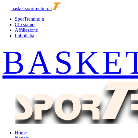
basket.sportrentino.it
SporTrentino.it
Chi siamo
Affiliazione
Pubblicità
Home