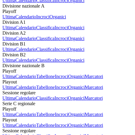
Ultima
Calendario
Classifica
Incroci
Organici
Divisione nazionale A
Playoff
Ultima
Calendario
Incroci
Organici
Division A1
Ultima
Calendario
Classifica
Incroci
Organici
Division A2
Ultima
Calendario
Classifica
Incroci
Organici
Division B1
Ultima
Calendario
Classifica
Incroci
Organici
Division B2
Ultima
Calendario
Classifica
Incroci
Organici
Divisione nazionale B
Playoff
Ultima
Calendario
Tabellone
Incroci
Organici
Marcatori
Playout
Ultima
Calendario
Tabellone
Incroci
Organici
Marcatori
Sessione regolare
Ultima
Calendario
Classifica
Incroci
Organici
Marcatori
Serie C regionale
Playoff
Ultima
Calendario
Tabellone
Incroci
Organici
Marcatori
Playout
Ultima
Calendario
Tabellone
Incroci
Organici
Marcatori
Sessione regolare