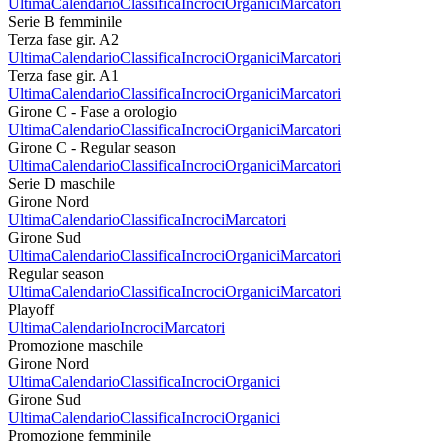
Ultima
Calendario
Classifica
Incroci
Organici
Marcatori
Serie B femminile
Terza fase gir. A2
Ultima
Calendario
Classifica
Incroci
Organici
Marcatori
Terza fase gir. A1
Ultima
Calendario
Classifica
Incroci
Organici
Marcatori
Girone C - Fase a orologio
Ultima
Calendario
Classifica
Incroci
Organici
Marcatori
Girone C - Regular season
Ultima
Calendario
Classifica
Incroci
Organici
Marcatori
Serie D maschile
Girone Nord
Ultima
Calendario
Classifica
Incroci
Marcatori
Girone Sud
Ultima
Calendario
Classifica
Incroci
Organici
Marcatori
Regular season
Ultima
Calendario
Classifica
Incroci
Organici
Marcatori
Playoff
Ultima
Calendario
Incroci
Marcatori
Promozione maschile
Girone Nord
Ultima
Calendario
Classifica
Incroci
Organici
Girone Sud
Ultima
Calendario
Classifica
Incroci
Organici
Promozione femminile