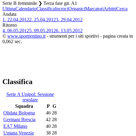
Serie B femminile ❯ Terza fase gir. A1
Ultima
Calendario
Classifica
Incroci
Organici
Marcatori
Arbitri
Cerca
Andata
1.
22.04.2012
2.
25.04.2012
3.
29.04.2012
Ritorno
4.
06.05.2012
5.
09.05.2012
6.
13.05.2012
©
www.sportrentino.it
- strumenti per i siti sportivi - pagina creata in
0,062 sec.
Classifica
Serie A Unipol: Sessione
regolare
Squadra
P
G
Olidata Bologna
46
28
Germani Brescia
42
28
EA7 Milano
40
28
Umana Venezia
38
28