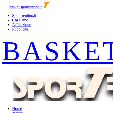
basket.sportrentino.it
SporTrentino.it
Chi siamo
Affiliazione
Pubblicità
Home