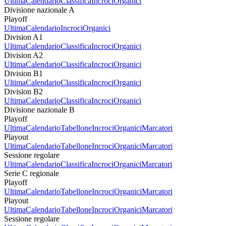
Ultima
Calendario
Classifica
Incroci
Organici
Divisione nazionale A
Playoff
Ultima
Calendario
Incroci
Organici
Division A1
Ultima
Calendario
Classifica
Incroci
Organici
Division A2
Ultima
Calendario
Classifica
Incroci
Organici
Division B1
Ultima
Calendario
Classifica
Incroci
Organici
Division B2
Ultima
Calendario
Classifica
Incroci
Organici
Divisione nazionale B
Playoff
Ultima
Calendario
Tabellone
Incroci
Organici
Marcatori
Playout
Ultima
Calendario
Tabellone
Incroci
Organici
Marcatori
Sessione regolare
Ultima
Calendario
Classifica
Incroci
Organici
Marcatori
Serie C regionale
Playoff
Ultima
Calendario
Tabellone
Incroci
Organici
Marcatori
Playout
Ultima
Calendario
Tabellone
Incroci
Organici
Marcatori
Sessione regolare