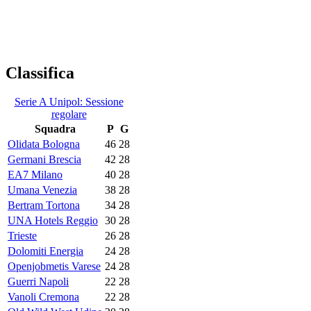
Classifica
Serie A Unipol: Sessione
regolare
Squadra
P
G
Olidata Bologna
46
28
Germani Brescia
42
28
EA7 Milano
40
28
Umana Venezia
38
28
Bertram Tortona
34
28
UNA Hotels Reggio
30
28
Trieste
26
28
Dolomiti Energia
24
28
Openjobmetis Varese
24
28
Guerri Napoli
22
28
Vanoli Cremona
22
28