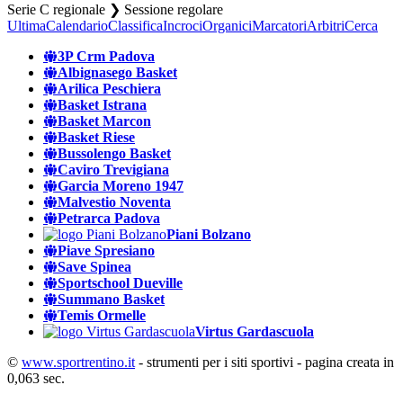
Serie C regionale ❯ Sessione regolare
Ultima
Calendario
Classifica
Incroci
Organici
Marcatori
Arbitri
Cerca
3P Crm Padova
Albignasego Basket
Arilica Peschiera
Basket Istrana
Basket Marcon
Basket Riese
Bussolengo Basket
Caviro Trevigiana
Garcia Moreno 1947
Malvestio Noventa
Petrarca Padova
Piani Bolzano
Piave Spresiano
Save Spinea
Sportschool Dueville
Summano Basket
Temis Ormelle
Virtus Gardascuola
©
www.sportrentino.it
- strumenti per i siti sportivi - pagina creata in
0,063 sec.