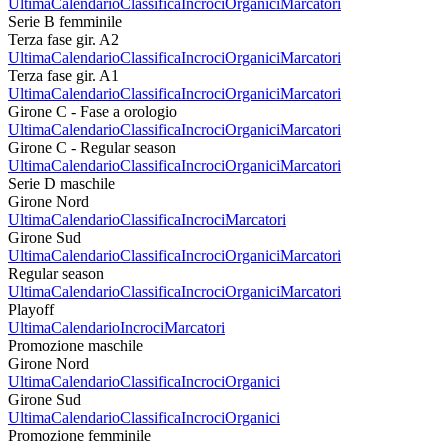
Ultima
Calendario
Classifica
Incroci
Organici
Marcatori
Serie B femminile
Terza fase gir. A2
Ultima
Calendario
Classifica
Incroci
Organici
Marcatori
Terza fase gir. A1
Ultima
Calendario
Classifica
Incroci
Organici
Marcatori
Girone C - Fase a orologio
Ultima
Calendario
Classifica
Incroci
Organici
Marcatori
Girone C - Regular season
Ultima
Calendario
Classifica
Incroci
Organici
Marcatori
Serie D maschile
Girone Nord
Ultima
Calendario
Classifica
Incroci
Marcatori
Girone Sud
Ultima
Calendario
Classifica
Incroci
Organici
Marcatori
Regular season
Ultima
Calendario
Classifica
Incroci
Organici
Marcatori
Playoff
Ultima
Calendario
Incroci
Marcatori
Promozione maschile
Girone Nord
Ultima
Calendario
Classifica
Incroci
Organici
Girone Sud
Ultima
Calendario
Classifica
Incroci
Organici
Promozione femminile