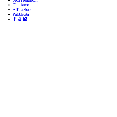
SporTrentino.it
Chi siamo
Affiliazione
Pubblicità