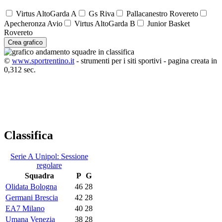
Virtus AltoGarda A
Gs Riva
Pallacanestro Rovereto
Apecheronza Avio
Virtus AltoGarda B
Junior Basket
Rovereto
Crea grafico
©
www.sportrentino.it
- strumenti per i siti sportivi - pagina creata in
0,312 sec.
Classifica
Serie A Unipol: Sessione
regolare
Squadra
P
G
Olidata Bologna
46
28
Germani Brescia
42
28
EA7 Milano
40
28
Umana Venezia
38
28