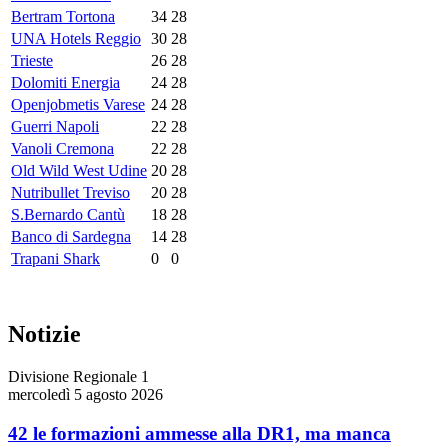
Bertram Tortona
34
28
UNA Hotels Reggio
30
28
Trieste
26
28
Dolomiti Energia
24
28
Openjobmetis Varese
24
28
Guerri Napoli
22
28
Vanoli Cremona
22
28
Old Wild West Udine
20
28
Nutribullet Treviso
20
28
S.Bernardo Cantù
18
28
Banco di Sardegna
14
28
Trapani Shark
0
0
Notizie
Divisione Regionale 1
mercoledì 5 agosto 2026
42 le formazioni ammesse alla DR1, ma manca