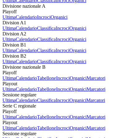
Ultima
Calendario
Classifica
Incroci
Organici
Divisione nazionale A
Playoff
Ultima
Calendario
Incroci
Organici
Division A1
Ultima
Calendario
Classifica
Incroci
Organici
Division A2
Ultima
Calendario
Classifica
Incroci
Organici
Division B1
Ultima
Calendario
Classifica
Incroci
Organici
Division B2
Ultima
Calendario
Classifica
Incroci
Organici
Divisione nazionale B
Playoff
Ultima
Calendario
Tabellone
Incroci
Organici
Marcatori
Playout
Ultima
Calendario
Tabellone
Incroci
Organici
Marcatori
Sessione regolare
Ultima
Calendario
Classifica
Incroci
Organici
Marcatori
Serie C regionale
Playoff
Ultima
Calendario
Tabellone
Incroci
Organici
Marcatori
Playout
Ultima
Calendario
Tabellone
Incroci
Organici
Marcatori
Sessione regolare