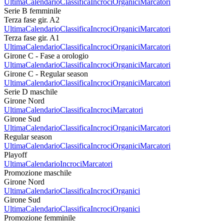
Ultima
Calendario
Classifica
Incroci
Organici
Marcatori
Serie B femminile
Terza fase gir. A2
Ultima
Calendario
Classifica
Incroci
Organici
Marcatori
Terza fase gir. A1
Ultima
Calendario
Classifica
Incroci
Organici
Marcatori
Girone C - Fase a orologio
Ultima
Calendario
Classifica
Incroci
Organici
Marcatori
Girone C - Regular season
Ultima
Calendario
Classifica
Incroci
Organici
Marcatori
Serie D maschile
Girone Nord
Ultima
Calendario
Classifica
Incroci
Marcatori
Girone Sud
Ultima
Calendario
Classifica
Incroci
Organici
Marcatori
Regular season
Ultima
Calendario
Classifica
Incroci
Organici
Marcatori
Playoff
Ultima
Calendario
Incroci
Marcatori
Promozione maschile
Girone Nord
Ultima
Calendario
Classifica
Incroci
Organici
Girone Sud
Ultima
Calendario
Classifica
Incroci
Organici
Promozione femminile