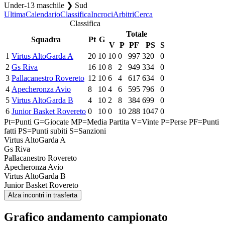
Under-13 maschile ❯ Sud
Ultima
Calendario
Classifica
Incroci
Arbitri
Cerca
Classifica
Totale
Squadra
Pt
G
V
P
PF
PS
S
1
Virtus AltoGarda A
20
10
10
0
997
320
0
2
Gs Riva
16
10
8
2
949
334
0
3
Pallacanestro Rovereto
12
10
6
4
617
634
0
4
Apecheronza Avio
8
10
4
6
595
796
0
5
Virtus AltoGarda B
4
10
2
8
384
699
0
6
Junior Basket Rovereto
0
10
0
10
288
1047
0
Pt=Punti
G=Giocate
MP=Media Partita
V=Vinte
P=Perse
PF=Punti
fatti
PS=Punti subiti
S=Sanzioni
Virtus AltoGarda A
Gs Riva
Pallacanestro Rovereto
Apecheronza Avio
Virtus AltoGarda B
Junior Basket Rovereto
Alza incontri in trasferta
Grafico andamento campionato