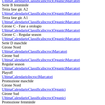
Ultima
Calendario
Classifica
Incroci
Organici
Marcatori
Serie B femminile
Terza fase gir. A2
Ultima
Calendario
Classifica
Incroci
Organici
Marcatori
Terza fase gir. A1
Ultima
Calendario
Classifica
Incroci
Organici
Marcatori
Girone C - Fase a orologio
Ultima
Calendario
Classifica
Incroci
Organici
Marcatori
Girone C - Regular season
Ultima
Calendario
Classifica
Incroci
Organici
Marcatori
Serie D maschile
Girone Nord
Ultima
Calendario
Classifica
Incroci
Marcatori
Girone Sud
Ultima
Calendario
Classifica
Incroci
Organici
Marcatori
Regular season
Ultima
Calendario
Classifica
Incroci
Organici
Marcatori
Playoff
Ultima
Calendario
Incroci
Marcatori
Promozione maschile
Girone Nord
Ultima
Calendario
Classifica
Incroci
Organici
Girone Sud
Ultima
Calendario
Classifica
Incroci
Organici
Promozione femminile