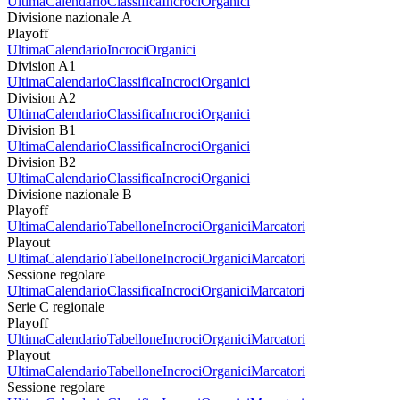
Ultima
Calendario
Classifica
Incroci
Organici
Divisione nazionale A
Playoff
Ultima
Calendario
Incroci
Organici
Division A1
Ultima
Calendario
Classifica
Incroci
Organici
Division A2
Ultima
Calendario
Classifica
Incroci
Organici
Division B1
Ultima
Calendario
Classifica
Incroci
Organici
Division B2
Ultima
Calendario
Classifica
Incroci
Organici
Divisione nazionale B
Playoff
Ultima
Calendario
Tabellone
Incroci
Organici
Marcatori
Playout
Ultima
Calendario
Tabellone
Incroci
Organici
Marcatori
Sessione regolare
Ultima
Calendario
Classifica
Incroci
Organici
Marcatori
Serie C regionale
Playoff
Ultima
Calendario
Tabellone
Incroci
Organici
Marcatori
Playout
Ultima
Calendario
Tabellone
Incroci
Organici
Marcatori
Sessione regolare