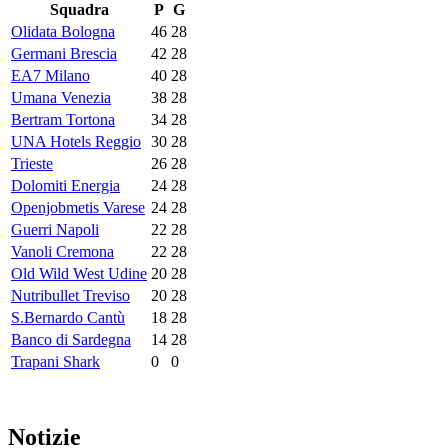
Squadra
P
G
Olidata Bologna
46
28
Germani Brescia
42
28
EA7 Milano
40
28
Umana Venezia
38
28
Bertram Tortona
34
28
UNA Hotels Reggio
30
28
Trieste
26
28
Dolomiti Energia
24
28
Openjobmetis Varese
24
28
Guerri Napoli
22
28
Vanoli Cremona
22
28
Old Wild West Udine
20
28
Nutribullet Treviso
20
28
S.Bernardo Cantù
18
28
Banco di Sardegna
14
28
Trapani Shark
0
0
Notizie