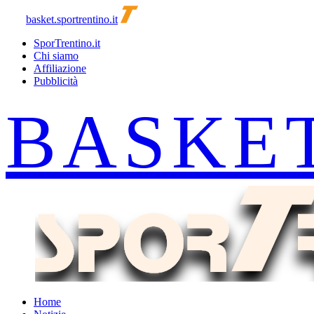
basket.sportrentino.it
SporTrentino.it
Chi siamo
Affiliazione
Pubblicità
Home