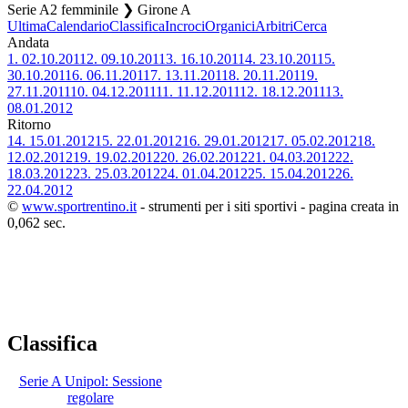
Serie A2 femminile ❯ Girone A
Ultima
Calendario
Classifica
Incroci
Organici
Arbitri
Cerca
Andata
1.
02.10.2011
2.
09.10.2011
3.
16.10.2011
4.
23.10.2011
5.
30.10.2011
6.
06.11.2011
7.
13.11.2011
8.
20.11.2011
9.
27.11.2011
10.
04.12.2011
11.
11.12.2011
12.
18.12.2011
13.
08.01.2012
Ritorno
14.
15.01.2012
15.
22.01.2012
16.
29.01.2012
17.
05.02.2012
18.
12.02.2012
19.
19.02.2012
20.
26.02.2012
21.
04.03.2012
22.
18.03.2012
23.
25.03.2012
24.
01.04.2012
25.
15.04.2012
26.
22.04.2012
©
www.sportrentino.it
- strumenti per i siti sportivi - pagina creata in
0,062 sec.
Classifica
Serie A Unipol: Sessione
regolare