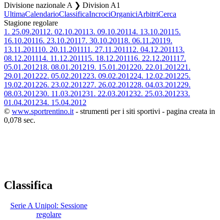
Divisione nazionale A ❯ Division A1
Ultima
Calendario
Classifica
Incroci
Organici
Arbitri
Cerca
Stagione regolare
1.
25.09.2011
2.
02.10.2011
3.
09.10.2011
4.
13.10.2011
5.
16.10.2011
6.
23.10.2011
7.
30.10.2011
8.
06.11.2011
9.
13.11.2011
10.
20.11.2011
11.
27.11.2011
12.
04.12.2011
13.
08.12.2011
14.
11.12.2011
15.
18.12.2011
16.
22.12.2011
17.
05.01.2012
18.
08.01.2012
19.
15.01.2012
20.
22.01.2012
21.
29.01.2012
22.
05.02.2012
23.
09.02.2012
24.
12.02.2012
25.
19.02.2012
26.
23.02.2012
27.
26.02.2012
28.
04.03.2012
29.
08.03.2012
30.
11.03.2012
31.
22.03.2012
32.
25.03.2012
33.
01.04.2012
34.
15.04.2012
©
www.sportrentino.it
- strumenti per i siti sportivi - pagina creata in
0,078 sec.
Classifica
Serie A Unipol: Sessione
regolare