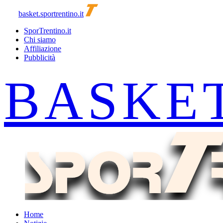
basket.sportrentino.it
SporTrentino.it
Chi siamo
Affiliazione
Pubblicità
Home