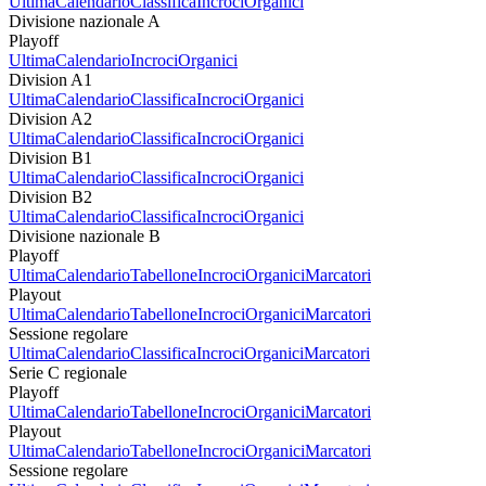
Ultima
Calendario
Classifica
Incroci
Organici
Divisione nazionale A
Playoff
Ultima
Calendario
Incroci
Organici
Division A1
Ultima
Calendario
Classifica
Incroci
Organici
Division A2
Ultima
Calendario
Classifica
Incroci
Organici
Division B1
Ultima
Calendario
Classifica
Incroci
Organici
Division B2
Ultima
Calendario
Classifica
Incroci
Organici
Divisione nazionale B
Playoff
Ultima
Calendario
Tabellone
Incroci
Organici
Marcatori
Playout
Ultima
Calendario
Tabellone
Incroci
Organici
Marcatori
Sessione regolare
Ultima
Calendario
Classifica
Incroci
Organici
Marcatori
Serie C regionale
Playoff
Ultima
Calendario
Tabellone
Incroci
Organici
Marcatori
Playout
Ultima
Calendario
Tabellone
Incroci
Organici
Marcatori
Sessione regolare