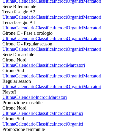
Ultima
Calendario
Classifica
Incroci
Organici
Marcatori
Serie B femminile
Terza fase gir. A2
Ultima
Calendario
Classifica
Incroci
Organici
Marcatori
Terza fase gir. A1
Ultima
Calendario
Classifica
Incroci
Organici
Marcatori
Girone C - Fase a orologio
Ultima
Calendario
Classifica
Incroci
Organici
Marcatori
Girone C - Regular season
Ultima
Calendario
Classifica
Incroci
Organici
Marcatori
Serie D maschile
Girone Nord
Ultima
Calendario
Classifica
Incroci
Marcatori
Girone Sud
Ultima
Calendario
Classifica
Incroci
Organici
Marcatori
Regular season
Ultima
Calendario
Classifica
Incroci
Organici
Marcatori
Playoff
Ultima
Calendario
Incroci
Marcatori
Promozione maschile
Girone Nord
Ultima
Calendario
Classifica
Incroci
Organici
Girone Sud
Ultima
Calendario
Classifica
Incroci
Organici
Promozione femminile