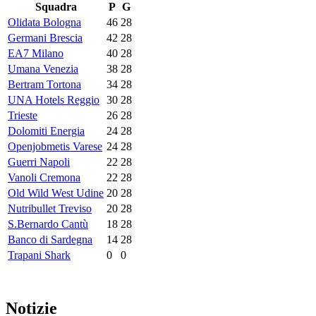
Squadra
P
G
Olidata Bologna
46
28
Germani Brescia
42
28
EA7 Milano
40
28
Umana Venezia
38
28
Bertram Tortona
34
28
UNA Hotels Reggio
30
28
Trieste
26
28
Dolomiti Energia
24
28
Openjobmetis Varese
24
28
Guerri Napoli
22
28
Vanoli Cremona
22
28
Old Wild West Udine
20
28
Nutribullet Treviso
20
28
S.Bernardo Cantù
18
28
Banco di Sardegna
14
28
Trapani Shark
0
0
Notizie