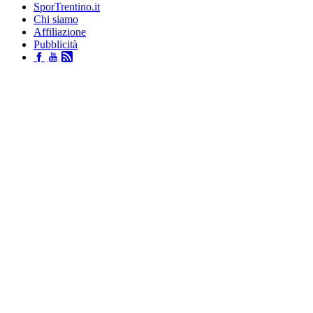
SporTrentino.it
Chi siamo
Affiliazione
Pubblicità