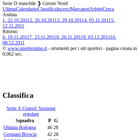
Serie D maschile ❯ Girone Nord
Ultima
Calendario
Classifica
Incroci
Marcatori
Arbitri
Cerca
Andata
1.
22.10.2011
2.
26.10.2011
3.
29.10.2011
4.
05.11.2011
5.
12.11.2011
Ritorno
6.
19.11.2011
7.
23.11.2011
8.
26.11.2011
9.
03.12.2011
10.
08.12.2011
©
www.sportrentino.it
- strumenti per i siti sportivi - pagina creata in
0,062 sec.
Classifica
Serie A Unipol: Sessione
regolare
Squadra
P
G
Olidata Bologna
46
28
Germani Brescia
42
28