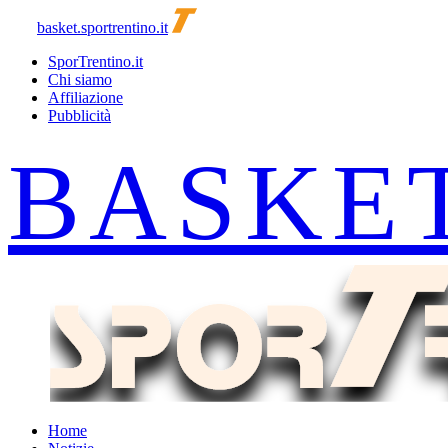
basket.sportrentino.it
SporTrentino.it
Chi siamo
Affiliazione
Pubblicità
Home