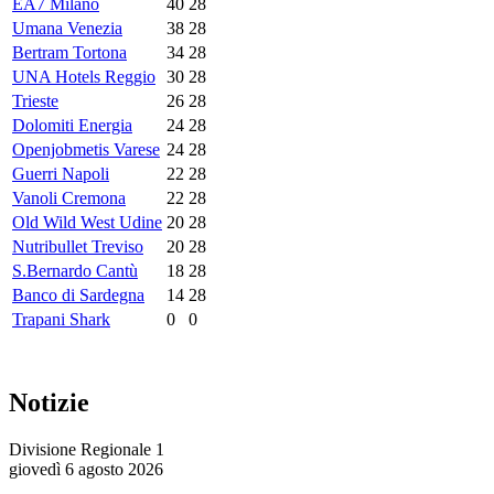
EA7 Milano
40
28
Umana Venezia
38
28
Bertram Tortona
34
28
UNA Hotels Reggio
30
28
Trieste
26
28
Dolomiti Energia
24
28
Openjobmetis Varese
24
28
Guerri Napoli
22
28
Vanoli Cremona
22
28
Old Wild West Udine
20
28
Nutribullet Treviso
20
28
S.Bernardo Cantù
18
28
Banco di Sardegna
14
28
Trapani Shark
0
0
Notizie
Divisione Regionale 1
giovedì 6 agosto 2026