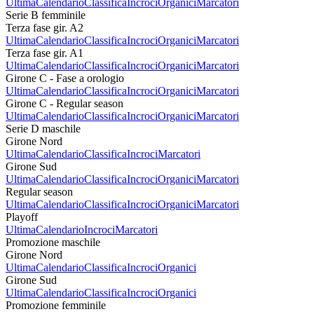
Ultima
Calendario
Classifica
Incroci
Organici
Marcatori
Serie B femminile
Terza fase gir. A2
Ultima
Calendario
Classifica
Incroci
Organici
Marcatori
Terza fase gir. A1
Ultima
Calendario
Classifica
Incroci
Organici
Marcatori
Girone C - Fase a orologio
Ultima
Calendario
Classifica
Incroci
Organici
Marcatori
Girone C - Regular season
Ultima
Calendario
Classifica
Incroci
Organici
Marcatori
Serie D maschile
Girone Nord
Ultima
Calendario
Classifica
Incroci
Marcatori
Girone Sud
Ultima
Calendario
Classifica
Incroci
Organici
Marcatori
Regular season
Ultima
Calendario
Classifica
Incroci
Organici
Marcatori
Playoff
Ultima
Calendario
Incroci
Marcatori
Promozione maschile
Girone Nord
Ultima
Calendario
Classifica
Incroci
Organici
Girone Sud
Ultima
Calendario
Classifica
Incroci
Organici
Promozione femminile