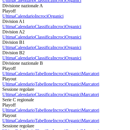
Ultima
Calendario
Classifica
Incroci
Organici
Divisione nazionale A
Playoff
Ultima
Calendario
Incroci
Organici
Division A1
Ultima
Calendario
Classifica
Incroci
Organici
Division A2
Ultima
Calendario
Classifica
Incroci
Organici
Division B1
Ultima
Calendario
Classifica
Incroci
Organici
Division B2
Ultima
Calendario
Classifica
Incroci
Organici
Divisione nazionale B
Playoff
Ultima
Calendario
Tabellone
Incroci
Organici
Marcatori
Playout
Ultima
Calendario
Tabellone
Incroci
Organici
Marcatori
Sessione regolare
Ultima
Calendario
Classifica
Incroci
Organici
Marcatori
Serie C regionale
Playoff
Ultima
Calendario
Tabellone
Incroci
Organici
Marcatori
Playout
Ultima
Calendario
Tabellone
Incroci
Organici
Marcatori
Sessione regolare