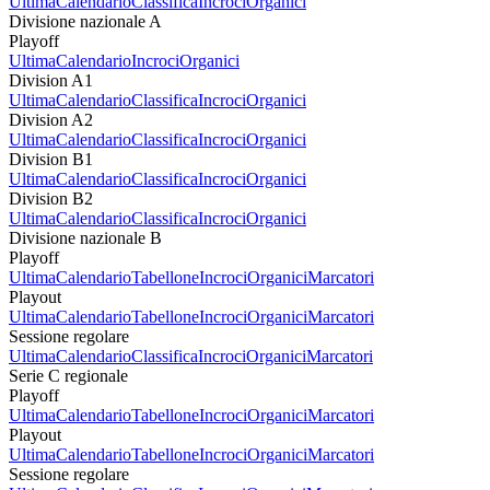
Ultima
Calendario
Classifica
Incroci
Organici
Divisione nazionale A
Playoff
Ultima
Calendario
Incroci
Organici
Division A1
Ultima
Calendario
Classifica
Incroci
Organici
Division A2
Ultima
Calendario
Classifica
Incroci
Organici
Division B1
Ultima
Calendario
Classifica
Incroci
Organici
Division B2
Ultima
Calendario
Classifica
Incroci
Organici
Divisione nazionale B
Playoff
Ultima
Calendario
Tabellone
Incroci
Organici
Marcatori
Playout
Ultima
Calendario
Tabellone
Incroci
Organici
Marcatori
Sessione regolare
Ultima
Calendario
Classifica
Incroci
Organici
Marcatori
Serie C regionale
Playoff
Ultima
Calendario
Tabellone
Incroci
Organici
Marcatori
Playout
Ultima
Calendario
Tabellone
Incroci
Organici
Marcatori
Sessione regolare