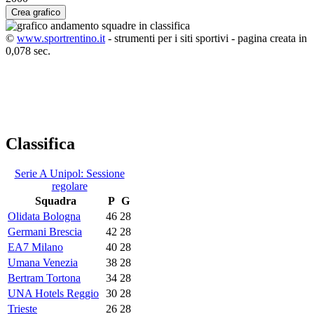
Crea grafico
©
www.sportrentino.it
- strumenti per i siti sportivi - pagina creata in
0,078 sec.
Classifica
Serie A Unipol: Sessione
regolare
Squadra
P
G
Olidata Bologna
46
28
Germani Brescia
42
28
EA7 Milano
40
28
Umana Venezia
38
28
Bertram Tortona
34
28
UNA Hotels Reggio
30
28
Trieste
26
28