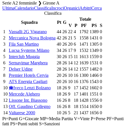
Serie A2 femminile ❯ Girone A
Ultima
Calendario
Classifica
Incroci
Organici
Arbitri
Cerca
Classifica
Totale
Squadra
Pt
G
V
P
PF
PS
S
1
Vassalli 2G Vigarano
44
26
22
4
1792
1389
0
2
Meccanica Nova Bologna
42
26
21
5
1558
1431
0
3
Fila San Martino
40
26
20
6
1471
1305
0
4
Lucsa Systems Milano
34
26
17
9
1532
1349
0
5
Interclub Muggia
30
26
15
11
1613
1559
0
6
Sernavimar Marghera
28
26
14
12
1639
1531
0
7
Delser Udine
28
26
14
12
1557
1482
0
8
Premier Hotels Cervia
20
26
10
16
1300
1466
0
9
ATS Energia Cagliari
20
26
10
16
1376
1543
0
10
Iveco Lenzi Bolzano
18
26
9
17
1452
1602
0
10
Mercede Alghero
18
26
9
17
1401
1551
0
12
Lissone Int. Biassono
16
26
8
18
1428
1556
0
13
Off. Gaudino Collegno
16
26
8
18
1514
1650
0
14
Valtarese 2000
10
26
5
21
1437
1656
0
Pt=Punti
G=Giocate
MP=Media Partita
V=Vinte
P=Perse
PF=Punti
fatti
PS=Punti subiti
S=Sanzioni