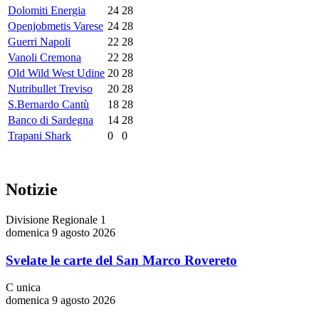
Dolomiti Energia
24
28
Openjobmetis Varese
24
28
Guerri Napoli
22
28
Vanoli Cremona
22
28
Old Wild West Udine
20
28
Nutribullet Treviso
20
28
S.Bernardo Cantù
18
28
Banco di Sardegna
14
28
Trapani Shark
0
0
Notizie
Divisione Regionale 1
domenica 9 agosto 2026
Svelate le carte del San Marco Rovereto
C unica
domenica 9 agosto 2026