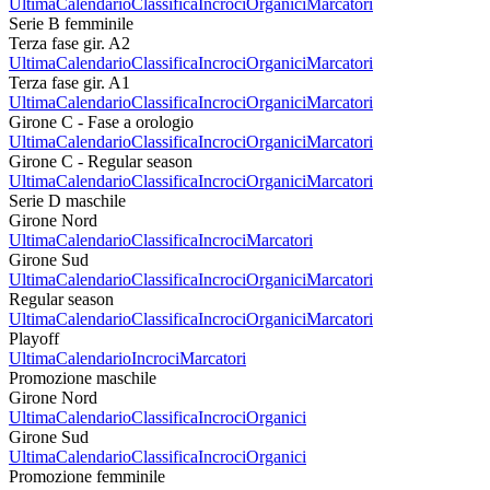
Ultima
Calendario
Classifica
Incroci
Organici
Marcatori
Serie B femminile
Terza fase gir. A2
Ultima
Calendario
Classifica
Incroci
Organici
Marcatori
Terza fase gir. A1
Ultima
Calendario
Classifica
Incroci
Organici
Marcatori
Girone C - Fase a orologio
Ultima
Calendario
Classifica
Incroci
Organici
Marcatori
Girone C - Regular season
Ultima
Calendario
Classifica
Incroci
Organici
Marcatori
Serie D maschile
Girone Nord
Ultima
Calendario
Classifica
Incroci
Marcatori
Girone Sud
Ultima
Calendario
Classifica
Incroci
Organici
Marcatori
Regular season
Ultima
Calendario
Classifica
Incroci
Organici
Marcatori
Playoff
Ultima
Calendario
Incroci
Marcatori
Promozione maschile
Girone Nord
Ultima
Calendario
Classifica
Incroci
Organici
Girone Sud
Ultima
Calendario
Classifica
Incroci
Organici
Promozione femminile