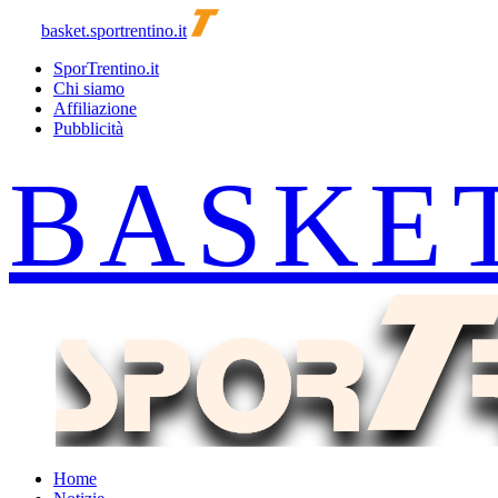
basket.sportrentino.it
SporTrentino.it
Chi siamo
Affiliazione
Pubblicità
Home