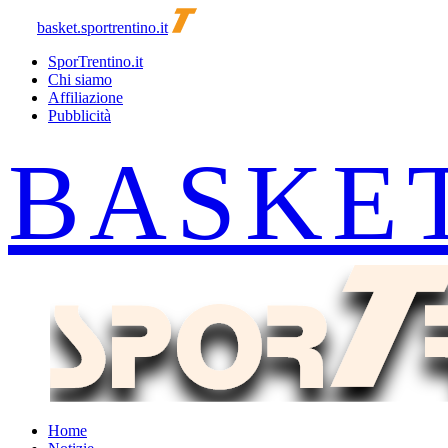
basket.sportrentino.it
SporTrentino.it
Chi siamo
Affiliazione
Pubblicità
Home