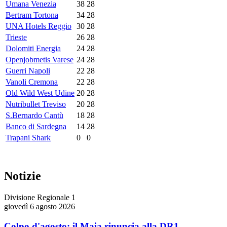
Umana Venezia
38
28
Bertram Tortona
34
28
UNA Hotels Reggio
30
28
Trieste
26
28
Dolomiti Energia
24
28
Openjobmetis Varese
24
28
Guerri Napoli
22
28
Vanoli Cremona
22
28
Old Wild West Udine
20
28
Nutribullet Treviso
20
28
S.Bernardo Cantù
18
28
Banco di Sardegna
14
28
Trapani Shark
0
0
Notizie
Divisione Regionale 1
giovedì 6 agosto 2026
Colpo d'agosto: il Maia rinuncia alla DR1