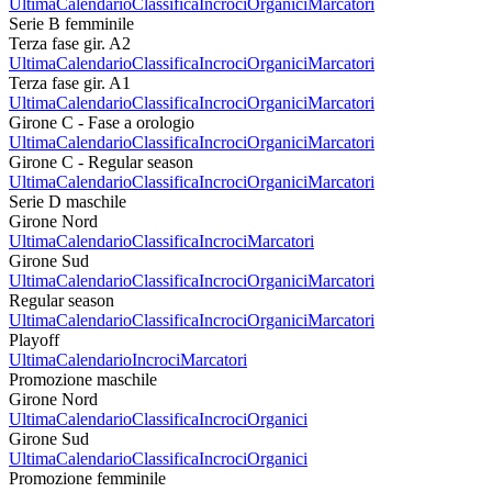
Ultima
Calendario
Classifica
Incroci
Organici
Marcatori
Serie B femminile
Terza fase gir. A2
Ultima
Calendario
Classifica
Incroci
Organici
Marcatori
Terza fase gir. A1
Ultima
Calendario
Classifica
Incroci
Organici
Marcatori
Girone C - Fase a orologio
Ultima
Calendario
Classifica
Incroci
Organici
Marcatori
Girone C - Regular season
Ultima
Calendario
Classifica
Incroci
Organici
Marcatori
Serie D maschile
Girone Nord
Ultima
Calendario
Classifica
Incroci
Marcatori
Girone Sud
Ultima
Calendario
Classifica
Incroci
Organici
Marcatori
Regular season
Ultima
Calendario
Classifica
Incroci
Organici
Marcatori
Playoff
Ultima
Calendario
Incroci
Marcatori
Promozione maschile
Girone Nord
Ultima
Calendario
Classifica
Incroci
Organici
Girone Sud
Ultima
Calendario
Classifica
Incroci
Organici
Promozione femminile