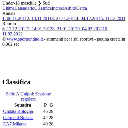
Under-13 maschile ❯ Sud
Ultima
Calendario
Classifica
Incroci
Arbitri
Cerca
Andata
1.
06.11.2011
2.
13.11.2011
3.
27.11.2011
4.
04.12.2011
5.
11.12.2011
Ritorno
6.
17.12.2011
7.
14.01.2012
8.
21.01.2012
9.
04.02.2012
10.
11.02.2012
©
www.sportrentino.it
- strumenti per i siti sportivi - pagina creata in
0,062 sec.
Classifica
Serie A Unipol: Sessione
regolare
Squadra
P
G
Olidata Bologna
46
28
Germani Brescia
42
28
EA7 Milano
40
28