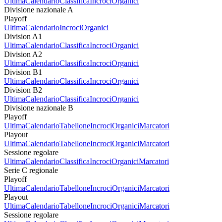
Ultima
Calendario
Classifica
Incroci
Organici
Divisione nazionale A
Playoff
Ultima
Calendario
Incroci
Organici
Division A1
Ultima
Calendario
Classifica
Incroci
Organici
Division A2
Ultima
Calendario
Classifica
Incroci
Organici
Division B1
Ultima
Calendario
Classifica
Incroci
Organici
Division B2
Ultima
Calendario
Classifica
Incroci
Organici
Divisione nazionale B
Playoff
Ultima
Calendario
Tabellone
Incroci
Organici
Marcatori
Playout
Ultima
Calendario
Tabellone
Incroci
Organici
Marcatori
Sessione regolare
Ultima
Calendario
Classifica
Incroci
Organici
Marcatori
Serie C regionale
Playoff
Ultima
Calendario
Tabellone
Incroci
Organici
Marcatori
Playout
Ultima
Calendario
Tabellone
Incroci
Organici
Marcatori
Sessione regolare