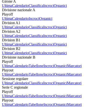
Girone A
Ultima
Calendario
Classifica
Incroci
Organici
Divisione nazionale A
Playoff
Ultima
Calendario
Incroci
Organici
Division A1
Ultima
Calendario
Classifica
Incroci
Organici
Division A2
Ultima
Calendario
Classifica
Incroci
Organici
Division B1
Ultima
Calendario
Classifica
Incroci
Organici
Division B2
Ultima
Calendario
Classifica
Incroci
Organici
Divisione nazionale B
Playoff
Ultima
Calendario
Tabellone
Incroci
Organici
Marcatori
Playout
Ultima
Calendario
Tabellone
Incroci
Organici
Marcatori
Sessione regolare
Ultima
Calendario
Classifica
Incroci
Organici
Marcatori
Serie C regionale
Playoff
Ultima
Calendario
Tabellone
Incroci
Organici
Marcatori
Playout
Ultima
Calendario
Tabellone
Incroci
Organici
Marcatori