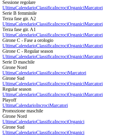
Sessione regolare
Ultima
Calendario
Classifica
Incroci
Organici
Marcatori
Serie B femminile
Terza fase gir. A2
Ultima
Calendario
Classifica
Incroci
Organici
Marcatori
Terza fase gir. A1
Ultima
Calendario
Classifica
Incroci
Organici
Marcatori
Girone C - Fase a orologio
Ultima
Calendario
Classifica
Incroci
Organici
Marcatori
Girone C - Regular season
Ultima
Calendario
Classifica
Incroci
Organici
Marcatori
Serie D maschile
Girone Nord
Ultima
Calendario
Classifica
Incroci
Marcatori
Girone Sud
Ultima
Calendario
Classifica
Incroci
Organici
Marcatori
Regular season
Ultima
Calendario
Classifica
Incroci
Organici
Marcatori
Playoff
Ultima
Calendario
Incroci
Marcatori
Promozione maschile
Girone Nord
Ultima
Calendario
Classifica
Incroci
Organici
Girone Sud
Ultima
Calendario
Classifica
Incroci
Organici