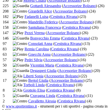
250
Moretti Chiara
(
Accessorize Bolzano
)
(25)
225
Gottardi Alessandra
(
Accessorize Bolzano
)
(26)
208
Girardelli Alice
(
Accessorize Bolzano
)
(24)
182
Fadanelli Luisa
(
Cestistica Rivana
)
(23)
164
Mandrillo Federica
(
Accessorize Bolzano
)
(18)
158
Santuliana Francesca
(
Cestistica Rivana
)
(26)
147
Pezzi Verena
(
Accessorize Bolzano
)
(26)
146
Bonvecchio Emma
(
Cestistica Rivana
)
(23)
97
Consolati Anna
(
Cestistica Rivana
)
(13)
83
Remia Carolina
(
Cestistica Rivana
)
(19)
63
Gnecchi Anna
(
Accessorize Bolzano
)
(22)
57
Pedri Silvia
(
Accessorize Bolzano
)
(16)
50
Vicentini Maria
(
Cestistica Rivana
)
(24)
28
Degasperi Giulia
(
Accessorize Bolzano
)
(20)
Liberti Sonia
(
Accessorize Bolzano
)
(22)
17
Bertol Giulia
(
Accessorize Bolzano
)
(25)
Torboli Linda
(
Cestistica Rivana
)
(18)
8
Grottolo Elisa
(
Cestistica Rivana
)
(8)
5
Cravagna Linda
(
Cestistica Rivana
)
(11)
2
Cavalletto Alessia
(
Cestistica Rivana
)
(4)
©
www.sportrentino.it
- strumenti per i siti sportivi - pagina creata in