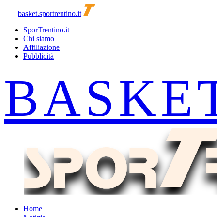
basket.sportrentino.it
SporTrentino.it
Chi siamo
Affiliazione
Pubblicità
Home