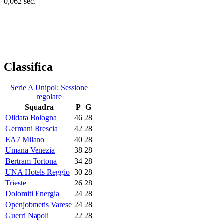
0,062 sec.
Classifica
Serie A Unipol: Sessione
regolare
Squadra
P
G
Olidata Bologna
46
28
Germani Brescia
42
28
EA7 Milano
40
28
Umana Venezia
38
28
Bertram Tortona
34
28
UNA Hotels Reggio
30
28
Trieste
26
28
Dolomiti Energia
24
28
Openjobmetis Varese
24
28
Guerri Napoli
22
28