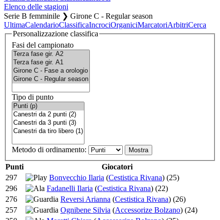
Elenco delle stagioni
Serie B femminile ❯ Girone C - Regular season
Ultima
Calendario
Classifica
Incroci
Organici
Marcatori
Arbitri
Cerca
Personalizzazione classifica
Fasi del campionato
Tipo di punto
Metodo di ordinamento:
Punti
Giocatori
297
Bonvecchio Ilaria
(
Cestistica Rivana
)
(25)
296
Fadanelli Ilaria
(
Cestistica Rivana
)
(22)
276
Reversi Arianna
(
Cestistica Rivana
)
(26)
257
Ognibene Silvia
(
Accessorize Bolzano
)
(24)