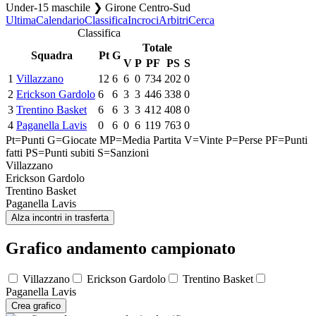
Under-15 maschile ❯ Girone Centro-Sud
Ultima
Calendario
Classifica
Incroci
Arbitri
Cerca
Classifica
Totale
Squadra
Pt
G
V
P
PF
PS
S
1
Villazzano
12
6
6
0
734
202
0
2
Erickson Gardolo
6
6
3
3
446
338
0
3
Trentino Basket
6
6
3
3
412
408
0
4
Paganella Lavis
0
6
0
6
119
763
0
Pt=Punti
G=Giocate
MP=Media Partita
V=Vinte
P=Perse
PF=Punti
fatti
PS=Punti subiti
S=Sanzioni
Villazzano
Erickson Gardolo
Trentino Basket
Paganella Lavis
Alza incontri in trasferta
Grafico andamento campionato
Villazzano
Erickson Gardolo
Trentino Basket
Paganella Lavis
Crea grafico