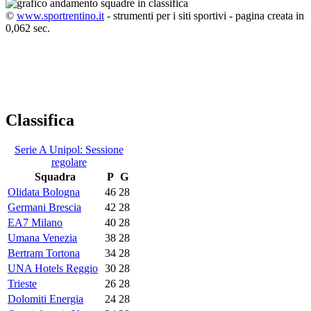
©
www.sportrentino.it
- strumenti per i siti sportivi - pagina creata in
0,062 sec.
Classifica
Serie A Unipol: Sessione
regolare
Squadra
P
G
Olidata Bologna
46
28
Germani Brescia
42
28
EA7 Milano
40
28
Umana Venezia
38
28
Bertram Tortona
34
28
UNA Hotels Reggio
30
28
Trieste
26
28
Dolomiti Energia
24
28