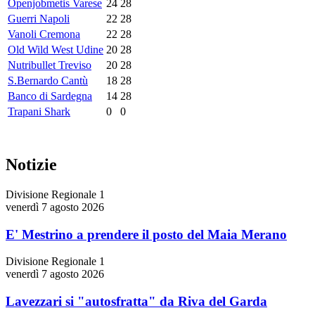
Openjobmetis Varese
24
28
Guerri Napoli
22
28
Vanoli Cremona
22
28
Old Wild West Udine
20
28
Nutribullet Treviso
20
28
S.Bernardo Cantù
18
28
Banco di Sardegna
14
28
Trapani Shark
0
0
Notizie
Divisione Regionale 1
venerdì 7 agosto 2026
E' Mestrino a prendere il posto del Maia Merano
Divisione Regionale 1
venerdì 7 agosto 2026
Lavezzari si "autosfratta" da Riva del Garda