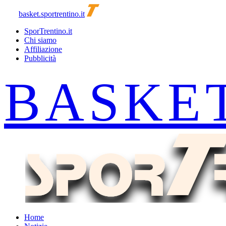
basket.sportrentino.it
SporTrentino.it
Chi siamo
Affiliazione
Pubblicità
Home