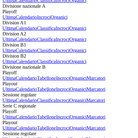
Ultima
Calendario
Classifica
Incroci
Organici
Divisione nazionale A
Playoff
Ultima
Calendario
Incroci
Organici
Division A1
Ultima
Calendario
Classifica
Incroci
Organici
Division A2
Ultima
Calendario
Classifica
Incroci
Organici
Division B1
Ultima
Calendario
Classifica
Incroci
Organici
Division B2
Ultima
Calendario
Classifica
Incroci
Organici
Divisione nazionale B
Playoff
Ultima
Calendario
Tabellone
Incroci
Organici
Marcatori
Playout
Ultima
Calendario
Tabellone
Incroci
Organici
Marcatori
Sessione regolare
Ultima
Calendario
Classifica
Incroci
Organici
Marcatori
Serie C regionale
Playoff
Ultima
Calendario
Tabellone
Incroci
Organici
Marcatori
Playout
Ultima
Calendario
Tabellone
Incroci
Organici
Marcatori
Sessione regolare