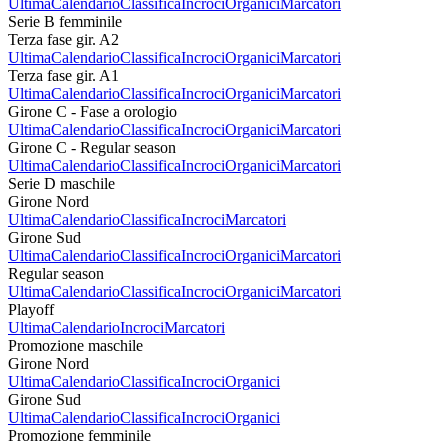
Ultima
Calendario
Classifica
Incroci
Organici
Marcatori
Serie B femminile
Terza fase gir. A2
Ultima
Calendario
Classifica
Incroci
Organici
Marcatori
Terza fase gir. A1
Ultima
Calendario
Classifica
Incroci
Organici
Marcatori
Girone C - Fase a orologio
Ultima
Calendario
Classifica
Incroci
Organici
Marcatori
Girone C - Regular season
Ultima
Calendario
Classifica
Incroci
Organici
Marcatori
Serie D maschile
Girone Nord
Ultima
Calendario
Classifica
Incroci
Marcatori
Girone Sud
Ultima
Calendario
Classifica
Incroci
Organici
Marcatori
Regular season
Ultima
Calendario
Classifica
Incroci
Organici
Marcatori
Playoff
Ultima
Calendario
Incroci
Marcatori
Promozione maschile
Girone Nord
Ultima
Calendario
Classifica
Incroci
Organici
Girone Sud
Ultima
Calendario
Classifica
Incroci
Organici
Promozione femminile