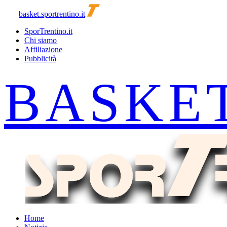
basket.sportrentino.it
SporTrentino.it
Chi siamo
Affiliazione
Pubblicità
Home