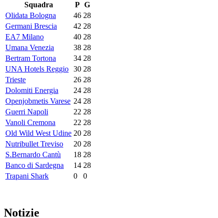
Squadra
P
G
Olidata Bologna
46
28
Germani Brescia
42
28
EA7 Milano
40
28
Umana Venezia
38
28
Bertram Tortona
34
28
UNA Hotels Reggio
30
28
Trieste
26
28
Dolomiti Energia
24
28
Openjobmetis Varese
24
28
Guerri Napoli
22
28
Vanoli Cremona
22
28
Old Wild West Udine
20
28
Nutribullet Treviso
20
28
S.Bernardo Cantù
18
28
Banco di Sardegna
14
28
Trapani Shark
0
0
Notizie