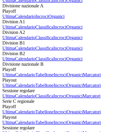
Ultima
Calendario
Classifica
Incroci
Organici
Divisione nazionale A
Playoff
Ultima
Calendario
Incroci
Organici
Division A1
Ultima
Calendario
Classifica
Incroci
Organici
Division A2
Ultima
Calendario
Classifica
Incroci
Organici
Division B1
Ultima
Calendario
Classifica
Incroci
Organici
Division B2
Ultima
Calendario
Classifica
Incroci
Organici
Divisione nazionale B
Playoff
Ultima
Calendario
Tabellone
Incroci
Organici
Marcatori
Playout
Ultima
Calendario
Tabellone
Incroci
Organici
Marcatori
Sessione regolare
Ultima
Calendario
Classifica
Incroci
Organici
Marcatori
Serie C regionale
Playoff
Ultima
Calendario
Tabellone
Incroci
Organici
Marcatori
Playout
Ultima
Calendario
Tabellone
Incroci
Organici
Marcatori
Sessione regolare