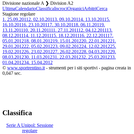
Divisione nazionale A ❯ Division A2
Ultima
Calendario
Classifica
Incroci
Organici
Arbitri
Cerca
Stagione regolare
1.
25.09.2011
2.
02.10.2011
3.
09.10.2011
4.
13.10.2011
5.
16.10.2011
6.
23.10.2011
7.
30.10.2011
8.
06.11.2011
9.
13.11.2011
10.
20.11.2011
11.
27.11.2011
12.
04.12.2011
13.
08.12.2011
14.
11.12.2011
15.
18.12.2011
16.
22.12.2011
17.
05.01.2012
18.
08.01.2012
19.
15.01.2012
20.
22.01.2012
21.
29.01.2012
22.
05.02.2012
23.
09.02.2012
24.
12.02.2012
25.
19.02.2012
26.
23.02.2012
27.
26.02.2012
28.
04.03.2012
29.
08.03.2012
30.
11.03.2012
31.
22.03.2012
32.
25.03.2012
33.
01.04.2012
34.
15.04.2012
©
www.sportrentino.it
- strumenti per i siti sportivi - pagina creata in
0,047 sec.
Classifica
Serie A Unipol: Sessione
regolare