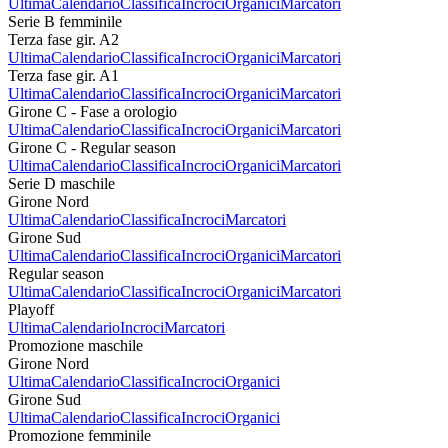
Ultima
Calendario
Classifica
Incroci
Organici
Marcatori
Serie B femminile
Terza fase gir. A2
Ultima
Calendario
Classifica
Incroci
Organici
Marcatori
Terza fase gir. A1
Ultima
Calendario
Classifica
Incroci
Organici
Marcatori
Girone C - Fase a orologio
Ultima
Calendario
Classifica
Incroci
Organici
Marcatori
Girone C - Regular season
Ultima
Calendario
Classifica
Incroci
Organici
Marcatori
Serie D maschile
Girone Nord
Ultima
Calendario
Classifica
Incroci
Marcatori
Girone Sud
Ultima
Calendario
Classifica
Incroci
Organici
Marcatori
Regular season
Ultima
Calendario
Classifica
Incroci
Organici
Marcatori
Playoff
Ultima
Calendario
Incroci
Marcatori
Promozione maschile
Girone Nord
Ultima
Calendario
Classifica
Incroci
Organici
Girone Sud
Ultima
Calendario
Classifica
Incroci
Organici
Promozione femminile