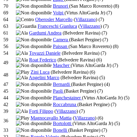
70
Brunori
(San Marco Rovereto)
(8)
69
Volpi
(Virtus AltoGarda Jr)
(7)
64
Oberosler Marcello
(
Villazzano
)
(7)
63
Franceschi Gianluca
(
Villazzano
)
(7)
61
Gardumi Andrea
(Belvedere Ravina)
(7)
59
Camera
(Basket Pergine)
(7)
56
Paissan
(San Marco Rovereto)
(8)
54
Tovazzi Daniele
(Belvedere Ravina)
(7)
Roat Federico
(Belvedere Ravina)
(6)
49
Mascher
(Virtus AltoGarda Jr)
(7)
Zini Luca
(Belvedere Ravina)
(6)
48
Angelini Marco
(Belvedere Ravina)
(5)
47
Bernardi
(Basket Pergine)
(4)
45
Paoli
(Basket Pergine)
(7)
44
Planchestainer
(Virtus AltoGarda Jr)
(5)
42
Roccabruna
(Basket Pergine)
(7)
39
Forti Filippo
(
Villazzano
)
(7)
Magnocavallo Mattia
(
Villazzano
)
(6)
36
Bortolotti
(Virtus AltoGarda Jr)
(5)
33
Bonelli
(Basket Pergine)
(7)
32
Ropele Valerio
(Belvedere Ravina)
(7)