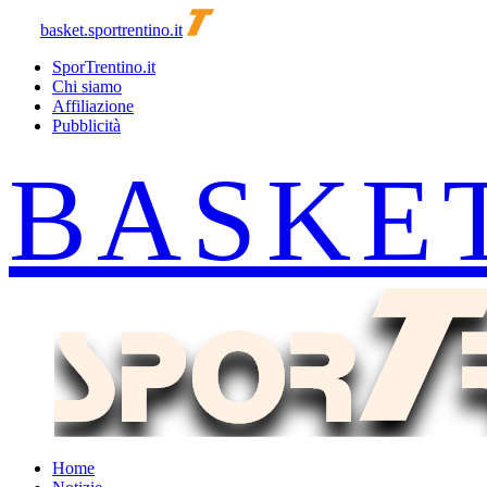
basket.sportrentino.it
SporTrentino.it
Chi siamo
Affiliazione
Pubblicità
Home