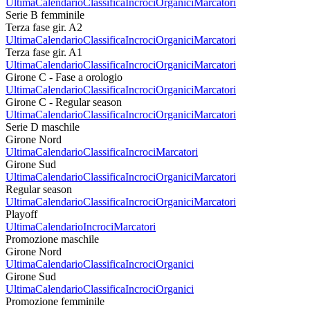
Ultima
Calendario
Classifica
Incroci
Organici
Marcatori
Serie B femminile
Terza fase gir. A2
Ultima
Calendario
Classifica
Incroci
Organici
Marcatori
Terza fase gir. A1
Ultima
Calendario
Classifica
Incroci
Organici
Marcatori
Girone C - Fase a orologio
Ultima
Calendario
Classifica
Incroci
Organici
Marcatori
Girone C - Regular season
Ultima
Calendario
Classifica
Incroci
Organici
Marcatori
Serie D maschile
Girone Nord
Ultima
Calendario
Classifica
Incroci
Marcatori
Girone Sud
Ultima
Calendario
Classifica
Incroci
Organici
Marcatori
Regular season
Ultima
Calendario
Classifica
Incroci
Organici
Marcatori
Playoff
Ultima
Calendario
Incroci
Marcatori
Promozione maschile
Girone Nord
Ultima
Calendario
Classifica
Incroci
Organici
Girone Sud
Ultima
Calendario
Classifica
Incroci
Organici
Promozione femminile