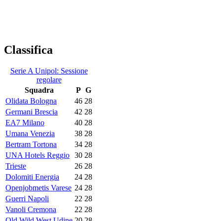
Classifica
Serie A Unipol: Sessione
regolare
Squadra
P
G
Olidata Bologna
46
28
Germani Brescia
42
28
EA7 Milano
40
28
Umana Venezia
38
28
Bertram Tortona
34
28
UNA Hotels Reggio
30
28
Trieste
26
28
Dolomiti Energia
24
28
Openjobmetis Varese
24
28
Guerri Napoli
22
28
Vanoli Cremona
22
28
Old Wild West Udine
20
28