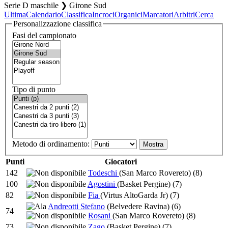
Serie D maschile ❯ Girone Sud
Ultima
Calendario
Classifica
Incroci
Organici
Marcatori
Arbitri
Cerca
Personalizzazione classifica
Fasi del campionato
Tipo di punto
Metodo di ordinamento:
Punti
Giocatori
142
Todeschi
(San Marco Rovereto)
(8)
100
Agostini
(Basket Pergine)
(7)
82
Fia
(Virtus AltoGarda Jr)
(7)
Andreotti Stefano
(Belvedere Ravina)
(6)
74
Rosani
(San Marco Rovereto)
(8)
73
Zago
(Basket Pergine)
(7)