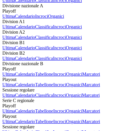
Ultima
Calendario
Classifica
Incroci
Organici
Divisione nazionale A
Playoff
Ultima
Calendario
Incroci
Organici
Division A1
Ultima
Calendario
Classifica
Incroci
Organici
Division A2
Ultima
Calendario
Classifica
Incroci
Organici
Division B1
Ultima
Calendario
Classifica
Incroci
Organici
Division B2
Ultima
Calendario
Classifica
Incroci
Organici
Divisione nazionale B
Playoff
Ultima
Calendario
Tabellone
Incroci
Organici
Marcatori
Playout
Ultima
Calendario
Tabellone
Incroci
Organici
Marcatori
Sessione regolare
Ultima
Calendario
Classifica
Incroci
Organici
Marcatori
Serie C regionale
Playoff
Ultima
Calendario
Tabellone
Incroci
Organici
Marcatori
Playout
Ultima
Calendario
Tabellone
Incroci
Organici
Marcatori
Sessione regolare