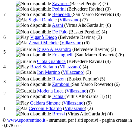
Zavarise
(Basket Pergine)
(7)
Pedrini
(Belvedere Ravina)
(3)
7
Benedetti
(San Marco Rovereto)
(8)
Sighel Daniele
(
Villazzano
)
(7)
Asani
(Virtus AltoGarda Jr)
(6)
De Palo
(Basket Pergine)
(4)
6
Viganò Diego
(Belvedere Ravina)
(3)
Zenatti Michele
(
Villazzano
)
(6)
Russo Alessandro
(Belvedere Ravina)
(3)
5
Frisinghelli
(San Marco Rovereto)
(6)
Ciola Gianluca
(Belvedere Ravina)
(4)
4
Bozzi Stefano
(
Villazzano
)
(4)
Iori Martino
(
Villazzano
)
(3)
Rizzon
(Basket Pergine)
(5)
3
Zamboni
(San Marco Rovereto)
(6)
Modena Luca
(
Villazzano
)
(3)
2
Ischia
(Virtus AltoGarda Jr)
(1)
Caldara Simone
(
Villazzano
)
(5)
1
Cecconi Edoardo
(
Villazzano
)
(2)
Brozzi
(Virtus AltoGarda Jr)
(4)
©
www.sportrentino.it
- strumenti per i siti sportivi - pagina creata in
0,078 sec.