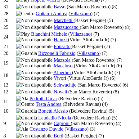
31
Basso
(San Marco Rovereto)
(8)
28
Gottardi Andrea
(
Villazzano
)
(7)
26
Marchetti
(Basket Pergine)
(5)
25
Mazzuccatto
(San Marco Rovereto)
(8)
Bianchini Michele
(
Villazzano
)
(7)
24
Hainzl
(Virtus AltoGarda Jr)
(7)
21
Fonsatti
(Basket Pergine)
(7)
20
Rizzonelli Fabrizio
(
Villazzano
)
(7)
Mazzola
(San Marco Rovereto)
(7)
19
Macaluso
(Virtus AltoGarda Jr)
(6)
Albertini
(Virtus AltoGarda Jr)
(7)
18
Vivori
(Virtus AltoGarda Jr)
(6)
13
Schwachtje
(San Marco Rovereto)
(6)
12
Novali
(San Marco Rovereto)
(8)
Pedrotti Omar
(Belvedere Ravina)
(5)
11
Testa Andrea
(Belvedere Ravina)
(4)
10
Bonetti Alessio
(Belvedere Ravina)
(5)
Laudadio Nicola
(Belvedere Ravina)
(5)
9
Caproni
(San Marco Rovereto)
(4)
Costanzo Davide
(
Villazzano
)
(3)
8
Berti
(Basket Pergine)
(7)