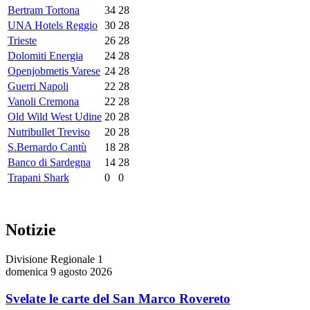
Bertram Tortona
34
28
UNA Hotels Reggio
30
28
Trieste
26
28
Dolomiti Energia
24
28
Openjobmetis Varese
24
28
Guerri Napoli
22
28
Vanoli Cremona
22
28
Old Wild West Udine
20
28
Nutribullet Treviso
20
28
S.Bernardo Cantù
18
28
Banco di Sardegna
14
28
Trapani Shark
0
0
Notizie
Divisione Regionale 1
domenica 9 agosto 2026
Svelate le carte del San Marco Rovereto