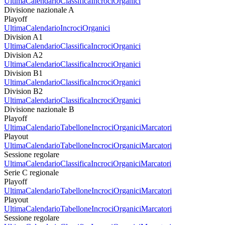
Ultima
Calendario
Classifica
Incroci
Organici
Divisione nazionale A
Playoff
Ultima
Calendario
Incroci
Organici
Division A1
Ultima
Calendario
Classifica
Incroci
Organici
Division A2
Ultima
Calendario
Classifica
Incroci
Organici
Division B1
Ultima
Calendario
Classifica
Incroci
Organici
Division B2
Ultima
Calendario
Classifica
Incroci
Organici
Divisione nazionale B
Playoff
Ultima
Calendario
Tabellone
Incroci
Organici
Marcatori
Playout
Ultima
Calendario
Tabellone
Incroci
Organici
Marcatori
Sessione regolare
Ultima
Calendario
Classifica
Incroci
Organici
Marcatori
Serie C regionale
Playoff
Ultima
Calendario
Tabellone
Incroci
Organici
Marcatori
Playout
Ultima
Calendario
Tabellone
Incroci
Organici
Marcatori
Sessione regolare