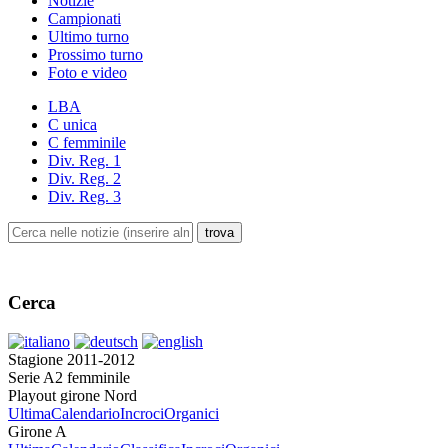
Notizie
Campionati
Ultimo turno
Prossimo turno
Foto e video
LBA
C unica
C femminile
Div. Reg. 1
Div. Reg. 2
Div. Reg. 3
Cerca
Stagione 2011-2012
Serie A2 femminile
Playout girone Nord
Ultima
Calendario
Incroci
Organici
Girone A