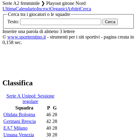
Serie A2 femminile ❯ Playout girone Nord
Ultima
Calendario
Incroci
Organici
Arbitri
Cerca
Cerca tra i giocatori o le squadre
Testo:
Inserire una parola di almeno 3 lettere
©
www.sportrentino.it
- strumenti per i siti sportivi - pagina creata in
0,158 sec.
Classifica
Serie A Unipol: Sessione
regolare
Squadra
P
G
Olidata Bologna
46
28
Germani Brescia
42
28
EA7 Milano
40
28
Umana Venezia
38
28