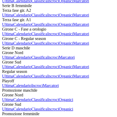
Ultima
Calendario
Classifica
Incroci
Organici
Marcatori
Serie B femminile
Terza fase gir. A2
Ultima
Calendario
Classifica
Incroci
Organici
Marcatori
Terza fase gir. A1
Ultima
Calendario
Classifica
Incroci
Organici
Marcatori
Girone C - Fase a orologio
Ultima
Calendario
Classifica
Incroci
Organici
Marcatori
Girone C - Regular season
Ultima
Calendario
Classifica
Incroci
Organici
Marcatori
Serie D maschile
Girone Nord
Ultima
Calendario
Classifica
Incroci
Marcatori
Girone Sud
Ultima
Calendario
Classifica
Incroci
Organici
Marcatori
Regular season
Ultima
Calendario
Classifica
Incroci
Organici
Marcatori
Playoff
Ultima
Calendario
Incroci
Marcatori
Promozione maschile
Girone Nord
Ultima
Calendario
Classifica
Incroci
Organici
Girone Sud
Ultima
Calendario
Classifica
Incroci
Organici
Promozione femminile