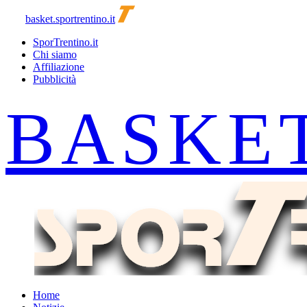
basket.sportrentino.it
SporTrentino.it
Chi siamo
Affiliazione
Pubblicità
Home