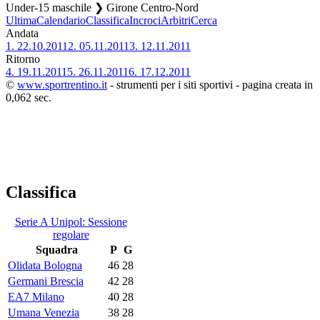
Under-15 maschile ❯ Girone Centro-Nord
Ultima
Calendario
Classifica
Incroci
Arbitri
Cerca
Andata
1.
22.10.2011
2.
05.11.2011
3.
12.11.2011
Ritorno
4.
19.11.2011
5.
26.11.2011
6.
17.12.2011
©
www.sportrentino.it
- strumenti per i siti sportivi - pagina creata in
0,062 sec.
Classifica
Serie A Unipol: Sessione
regolare
Squadra
P
G
Olidata Bologna
46
28
Germani Brescia
42
28
EA7 Milano
40
28
Umana Venezia
38
28