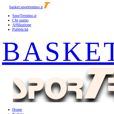
basket.sportrentino.it
SporTrentino.it
Chi siamo
Affiliazione
Pubblicità
Home