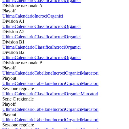
Ultima
Calendario
Classifica
Incroci
Organici
Divisione nazionale A
Playoff
Ultima
Calendario
Incroci
Organici
Division A1
Ultima
Calendario
Classifica
Incroci
Organici
Division A2
Ultima
Calendario
Classifica
Incroci
Organici
Division B1
Ultima
Calendario
Classifica
Incroci
Organici
Division B2
Ultima
Calendario
Classifica
Incroci
Organici
Divisione nazionale B
Playoff
Ultima
Calendario
Tabellone
Incroci
Organici
Marcatori
Playout
Ultima
Calendario
Tabellone
Incroci
Organici
Marcatori
Sessione regolare
Ultima
Calendario
Classifica
Incroci
Organici
Marcatori
Serie C regionale
Playoff
Ultima
Calendario
Tabellone
Incroci
Organici
Marcatori
Playout
Ultima
Calendario
Tabellone
Incroci
Organici
Marcatori
Sessione regolare