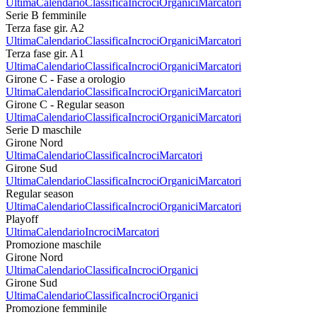
Ultima
Calendario
Classifica
Incroci
Organici
Marcatori
Serie B femminile
Terza fase gir. A2
Ultima
Calendario
Classifica
Incroci
Organici
Marcatori
Terza fase gir. A1
Ultima
Calendario
Classifica
Incroci
Organici
Marcatori
Girone C - Fase a orologio
Ultima
Calendario
Classifica
Incroci
Organici
Marcatori
Girone C - Regular season
Ultima
Calendario
Classifica
Incroci
Organici
Marcatori
Serie D maschile
Girone Nord
Ultima
Calendario
Classifica
Incroci
Marcatori
Girone Sud
Ultima
Calendario
Classifica
Incroci
Organici
Marcatori
Regular season
Ultima
Calendario
Classifica
Incroci
Organici
Marcatori
Playoff
Ultima
Calendario
Incroci
Marcatori
Promozione maschile
Girone Nord
Ultima
Calendario
Classifica
Incroci
Organici
Girone Sud
Ultima
Calendario
Classifica
Incroci
Organici
Promozione femminile