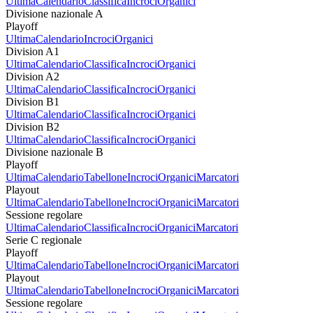
Ultima
Calendario
Classifica
Incroci
Organici
Divisione nazionale A
Playoff
Ultima
Calendario
Incroci
Organici
Division A1
Ultima
Calendario
Classifica
Incroci
Organici
Division A2
Ultima
Calendario
Classifica
Incroci
Organici
Division B1
Ultima
Calendario
Classifica
Incroci
Organici
Division B2
Ultima
Calendario
Classifica
Incroci
Organici
Divisione nazionale B
Playoff
Ultima
Calendario
Tabellone
Incroci
Organici
Marcatori
Playout
Ultima
Calendario
Tabellone
Incroci
Organici
Marcatori
Sessione regolare
Ultima
Calendario
Classifica
Incroci
Organici
Marcatori
Serie C regionale
Playoff
Ultima
Calendario
Tabellone
Incroci
Organici
Marcatori
Playout
Ultima
Calendario
Tabellone
Incroci
Organici
Marcatori
Sessione regolare