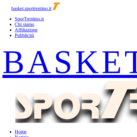
basket.sportrentino.it
SporTrentino.it
Chi siamo
Affiliazione
Pubblicità
Home