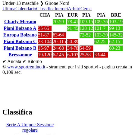
Under-13 maschile ❯ Girone Nord
Ultima
Calendario
Classifica
Incroci
Arbitri
Cerca
CHA
PIA
EUR
PIA
PIA
BRE
Charly Merano
70-59
78-41
109-15
109-36
103-19
Piani Bolzano A
55-65
91-45
128-12
101-7
99-13
Europa Bolzano
51-87
63-64
72-52
103-39
145-32
Piani Bolzano C
23-104
20-115
50-89
62-25
62-15
Piani Bolzano B
15-97
24-68
34-78
54-59
60-23
Bressanone
19-120
6-145
6-103
25-58
33-44
✔ Andata
✔ Ritorno
©
www.sportrentino.it
- strumenti per i siti sportivi - pagina creata in
0,109 sec.
Classifica
Serie A Unipol: Sessione
regolare