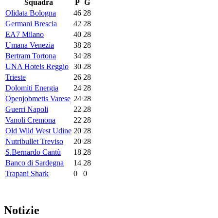
Squadra
P
G
Olidata Bologna
46
28
Germani Brescia
42
28
EA7 Milano
40
28
Umana Venezia
38
28
Bertram Tortona
34
28
UNA Hotels Reggio
30
28
Trieste
26
28
Dolomiti Energia
24
28
Openjobmetis Varese
24
28
Guerri Napoli
22
28
Vanoli Cremona
22
28
Old Wild West Udine
20
28
Nutribullet Treviso
20
28
S.Bernardo Cantù
18
28
Banco di Sardegna
14
28
Trapani Shark
0
0
Notizie