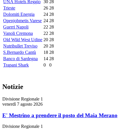
UNA Hotels Reggio
30
28
Trieste
26
28
Dolomiti Energia
24
28
Openjobmetis Varese
24
28
Guerri Napoli
22
28
Vanoli Cremona
22
28
Old Wild West Udine
20
28
Nutribullet Treviso
20
28
S.Bernardo Cantù
18
28
Banco di Sardegna
14
28
Trapani Shark
0
0
Notizie
Divisione Regionale 1
venerdì 7 agosto 2026
E' Mestrino a prendere il posto del Maia Merano
Divisione Regionale 1