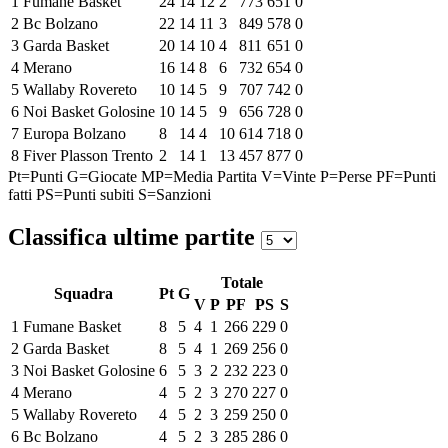
1
Fumane Basket
24
14
12
2
773
651
0
2
Bc Bolzano
22
14
11
3
849
578
0
3
Garda Basket
20
14
10
4
811
651
0
4
Merano
16
14
8
6
732
654
0
5
Wallaby Rovereto
10
14
5
9
707
742
0
6
Noi Basket Golosine
10
14
5
9
656
728
0
7
Europa Bolzano
8
14
4
10
614
718
0
8
Fiver Plasson Trento
2
14
1
13
457
877
0
Pt=Punti
G=Giocate
MP=Media Partita
V=Vinte
P=Perse
PF=Punti
fatti
PS=Punti subiti
S=Sanzioni
Classifica ultime partite
Totale
Squadra
Pt
G
V
P
PF
PS
S
1
Fumane Basket
8
5
4
1
266
229
0
2
Garda Basket
8
5
4
1
269
256
0
3
Noi Basket Golosine
6
5
3
2
232
223
0
4
Merano
4
5
2
3
270
227
0
5
Wallaby Rovereto
4
5
2
3
259
250
0
6
Bc Bolzano
4
5
2
3
285
286
0