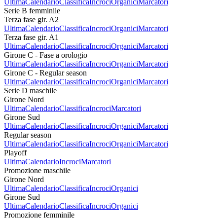
Ultima
Calendario
Classifica
Incroci
Organici
Marcatori
Serie B femminile
Terza fase gir. A2
Ultima
Calendario
Classifica
Incroci
Organici
Marcatori
Terza fase gir. A1
Ultima
Calendario
Classifica
Incroci
Organici
Marcatori
Girone C - Fase a orologio
Ultima
Calendario
Classifica
Incroci
Organici
Marcatori
Girone C - Regular season
Ultima
Calendario
Classifica
Incroci
Organici
Marcatori
Serie D maschile
Girone Nord
Ultima
Calendario
Classifica
Incroci
Marcatori
Girone Sud
Ultima
Calendario
Classifica
Incroci
Organici
Marcatori
Regular season
Ultima
Calendario
Classifica
Incroci
Organici
Marcatori
Playoff
Ultima
Calendario
Incroci
Marcatori
Promozione maschile
Girone Nord
Ultima
Calendario
Classifica
Incroci
Organici
Girone Sud
Ultima
Calendario
Classifica
Incroci
Organici
Promozione femminile