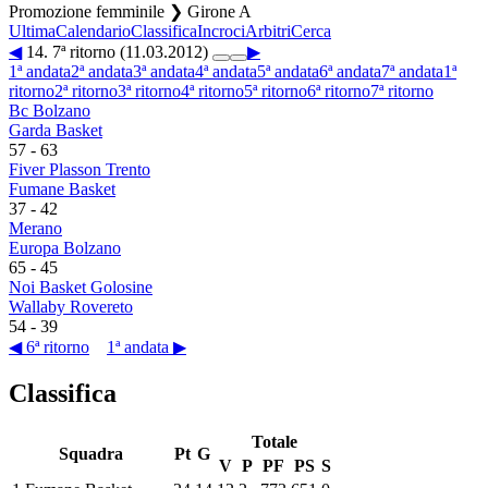
Promozione femminile ❯ Girone A
Ultima
Calendario
Classifica
Incroci
Arbitri
Cerca
◀
14. 7ª ritorno (11.03.2012)
▶
1ª andata
2ª andata
3ª andata
4ª andata
5ª andata
6ª andata
7ª andata
1ª
ritorno
2ª ritorno
3ª ritorno
4ª ritorno
5ª ritorno
6ª ritorno
7ª ritorno
Bc Bolzano
Garda Basket
57
-
63
Fiver Plasson Trento
Fumane Basket
37
-
42
Merano
Europa Bolzano
65
-
45
Noi Basket Golosine
Wallaby Rovereto
54
-
39
◀ 6ª ritorno
1ª andata ▶
Classifica
Totale
Squadra
Pt
G
V
P
PF
PS
S