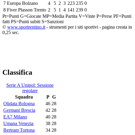
7
Europa Bolzano
4
5
2
3
223
235
0
8
Fiver Plasson Trento
2
5
1
4
141
239
0
Pt=Punti
G=Giocate
MP=Media Partita
V=Vinte
P=Perse
PF=Punti
fatti
PS=Punti subiti
S=Sanzioni
©
www.sportrentino.it
- strumenti per i siti sportivi - pagina creata in
0,25 sec.
Classifica
Serie A Unipol: Sessione
regolare
Squadra
P
G
Olidata Bologna
46
28
Germani Brescia
42
28
EA7 Milano
40
28
Umana Venezia
38
28
Bertram Tortona
34
28