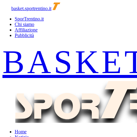
basket.sportrentino.it
SporTrentino.it
Chi siamo
Affiliazione
Pubblicità
Home