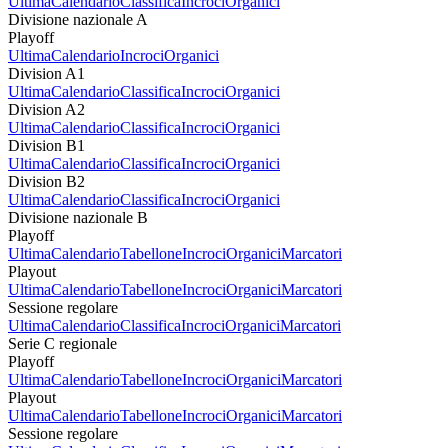
Ultima
Calendario
Classifica
Incroci
Organici
Divisione nazionale A
Playoff
Ultima
Calendario
Incroci
Organici
Division A1
Ultima
Calendario
Classifica
Incroci
Organici
Division A2
Ultima
Calendario
Classifica
Incroci
Organici
Division B1
Ultima
Calendario
Classifica
Incroci
Organici
Division B2
Ultima
Calendario
Classifica
Incroci
Organici
Divisione nazionale B
Playoff
Ultima
Calendario
Tabellone
Incroci
Organici
Marcatori
Playout
Ultima
Calendario
Tabellone
Incroci
Organici
Marcatori
Sessione regolare
Ultima
Calendario
Classifica
Incroci
Organici
Marcatori
Serie C regionale
Playoff
Ultima
Calendario
Tabellone
Incroci
Organici
Marcatori
Playout
Ultima
Calendario
Tabellone
Incroci
Organici
Marcatori
Sessione regolare