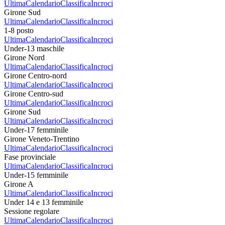
Ultima
Calendario
Classifica
Incroci
Girone Sud
Ultima
Calendario
Classifica
Incroci
1-8 posto
Ultima
Calendario
Classifica
Incroci
Under-13 maschile
Girone Nord
Ultima
Calendario
Classifica
Incroci
Girone Centro-nord
Ultima
Calendario
Classifica
Incroci
Girone Centro-sud
Ultima
Calendario
Classifica
Incroci
Girone Sud
Ultima
Calendario
Classifica
Incroci
Under-17 femminile
Girone Veneto-Trentino
Ultima
Calendario
Classifica
Incroci
Fase provinciale
Ultima
Calendario
Classifica
Incroci
Under-15 femminile
Girone A
Ultima
Calendario
Classifica
Incroci
Under 14 e 13 femminile
Sessione regolare
Ultima
Calendario
Classifica
Incroci