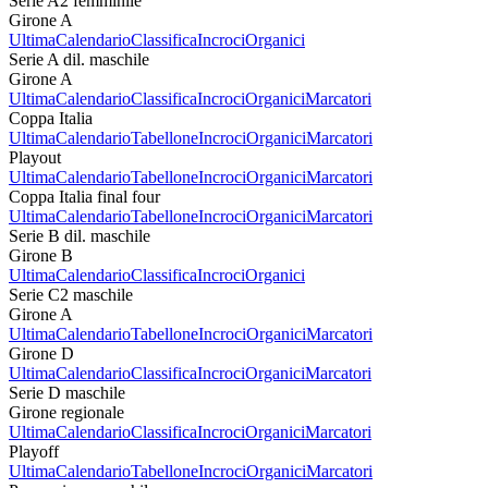
Serie A2 femminile
Girone A
Ultima
Calendario
Classifica
Incroci
Organici
Serie A dil. maschile
Girone A
Ultima
Calendario
Classifica
Incroci
Organici
Marcatori
Coppa Italia
Ultima
Calendario
Tabellone
Incroci
Organici
Marcatori
Playout
Ultima
Calendario
Tabellone
Incroci
Organici
Marcatori
Coppa Italia final four
Ultima
Calendario
Tabellone
Incroci
Organici
Marcatori
Serie B dil. maschile
Girone B
Ultima
Calendario
Classifica
Incroci
Organici
Serie C2 maschile
Girone A
Ultima
Calendario
Tabellone
Incroci
Organici
Marcatori
Girone D
Ultima
Calendario
Classifica
Incroci
Organici
Marcatori
Serie D maschile
Girone regionale
Ultima
Calendario
Classifica
Incroci
Organici
Marcatori
Playoff
Ultima
Calendario
Tabellone
Incroci
Organici
Marcatori