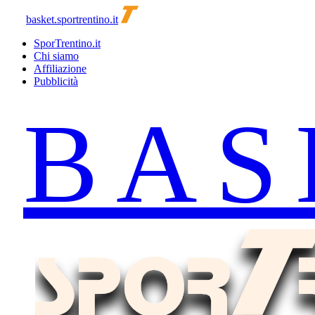
basket.sportrentino.it
SporTrentino.it
Chi siamo
Affiliazione
Pubblicità