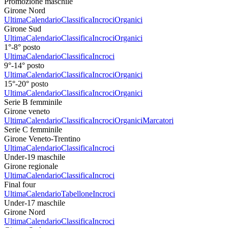
Promozione maschile
Girone Nord
Ultima
Calendario
Classifica
Incroci
Organici
Girone Sud
Ultima
Calendario
Classifica
Incroci
Organici
1°-8° posto
Ultima
Calendario
Classifica
Incroci
9°-14° posto
Ultima
Calendario
Classifica
Incroci
Organici
15°-20° posto
Ultima
Calendario
Classifica
Incroci
Organici
Serie B femminile
Girone veneto
Ultima
Calendario
Classifica
Incroci
Organici
Marcatori
Serie C femminile
Girone Veneto-Trentino
Ultima
Calendario
Classifica
Incroci
Under-19 maschile
Girone regionale
Ultima
Calendario
Classifica
Incroci
Final four
Ultima
Calendario
Tabellone
Incroci
Under-17 maschile
Girone Nord
Ultima
Calendario
Classifica
Incroci