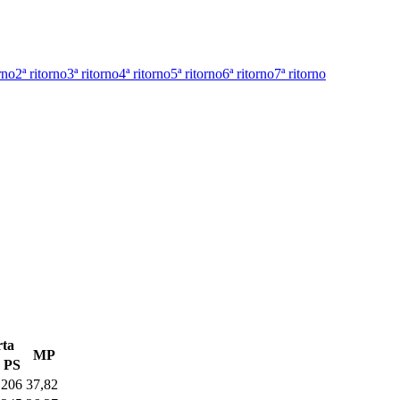
rno
2ª ritorno
3ª ritorno
4ª ritorno
5ª ritorno
6ª ritorno
7ª ritorno
rta
MP
PS
206
37,82