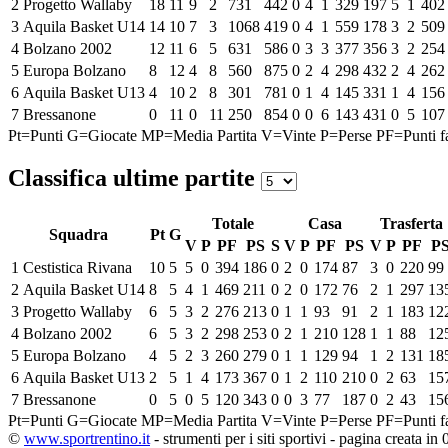
2
Progetto Wallaby
18
11
9
2
731
442
0
4
1
329
197
5
1
402
3
Aquila Basket U14
14
10
7
3
1068
419
0
4
1
559
178
3
2
509
4
Bolzano 2002
12
11
6
5
631
586
0
3
3
377
356
3
2
254
5
Europa Bolzano
8
12
4
8
560
875
0
2
4
298
432
2
4
262
6
Aquila Basket U13
4
10
2
8
301
781
0
1
4
145
331
1
4
156
7
Bressanone
0
11
0
11
250
854
0
0
6
143
431
0
5
107
Pt=Punti
G=Giocate
MP=Media Partita
V=Vinte
P=Perse
PF=Punti fa
Classifica ultime partite
Totale
Casa
Trasferta
Squadra
Pt
G
V
P
PF
PS
S
V
P
PF
PS
V
P
PF
P
1
Cestistica Rivana
10
5
5
0
394
186
0
2
0
174
87
3
0
220
99
2
Aquila Basket U14
8
5
4
1
469
211
0
2
0
172
76
2
1
297
13
3
Progetto Wallaby
6
5
3
2
276
213
0
1
1
93
91
2
1
183
12
4
Bolzano 2002
6
5
3
2
298
253
0
2
1
210
128
1
1
88
12
5
Europa Bolzano
4
5
2
3
260
279
0
1
1
129
94
1
2
131
18
6
Aquila Basket U13
2
5
1
4
173
367
0
1
2
110
210
0
2
63
15
7
Bressanone
0
5
0
5
120
343
0
0
3
77
187
0
2
43
15
Pt=Punti
G=Giocate
MP=Media Partita
V=Vinte
P=Perse
PF=Punti fa
©
www.sportrentino.it
- strumenti per i siti sportivi - pagina creata in 