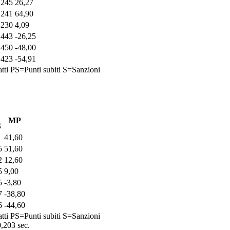
245
26,27
241
64,90
230
4,09
443
-26,25
450
-48,00
423
-54,91
tti
PS=Punti subiti
S=Sanzioni
MP
S
41,60
5
51,60
2
12,60
5
9,00
5
-3,80
7
-38,80
6
-44,60
tti
PS=Punti subiti
S=Sanzioni
0,203 sec.