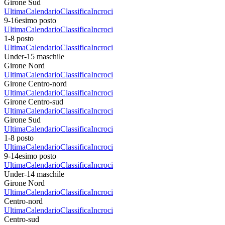
Girone Sud
Ultima
Calendario
Classifica
Incroci
9-16esimo posto
Ultima
Calendario
Classifica
Incroci
1-8 posto
Ultima
Calendario
Classifica
Incroci
Under-15 maschile
Girone Nord
Ultima
Calendario
Classifica
Incroci
Girone Centro-nord
Ultima
Calendario
Classifica
Incroci
Girone Centro-sud
Ultima
Calendario
Classifica
Incroci
Girone Sud
Ultima
Calendario
Classifica
Incroci
1-8 posto
Ultima
Calendario
Classifica
Incroci
9-14esimo posto
Ultima
Calendario
Classifica
Incroci
Under-14 maschile
Girone Nord
Ultima
Calendario
Classifica
Incroci
Centro-nord
Ultima
Calendario
Classifica
Incroci
Centro-sud