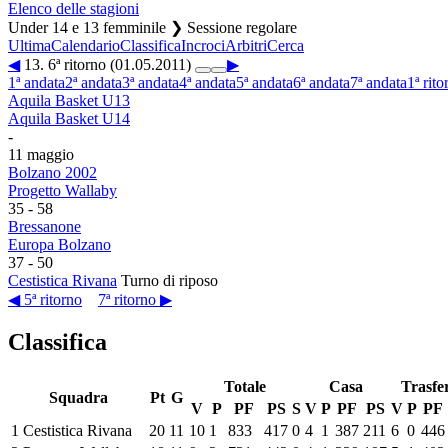
Elenco delle stagioni
Under 14 e 13 femminile ❯ Sessione regolare
Ultima
Calendario
Classifica
Incroci
Arbitri
Cerca
◀
13. 6ª ritorno (01.05.2011)
▶
1ª andata
2ª andata
3ª andata
4ª andata
5ª andata
6ª andata
7ª andata
1ª rito
Aquila Basket U13
Aquila Basket U14
-
11 maggio
Bolzano 2002
Progetto Wallaby
35
-
58
Bressanone
Europa Bolzano
37
-
50
Cestistica Rivana
Turno di riposo
◀ 5ª ritorno
7ª ritorno ▶
Classifica
Totale
Casa
Trasfe
Squadra
Pt
G
V
P
PF
PS
S
V
P
PF
PS
V
P
PF
1
Cestistica Rivana
20
11
10
1
833
417
0
4
1
387
211
6
0
446