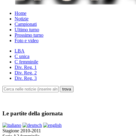
Home
Notizie
Campionati
Ultimo turno
Prossimo turno
Foto e video
LBA
C unica
C femminile
Div. Reg. 1
Div. Reg. 2
Div. Reg. 3
Le partite della giornata
Stagione 2010-2011