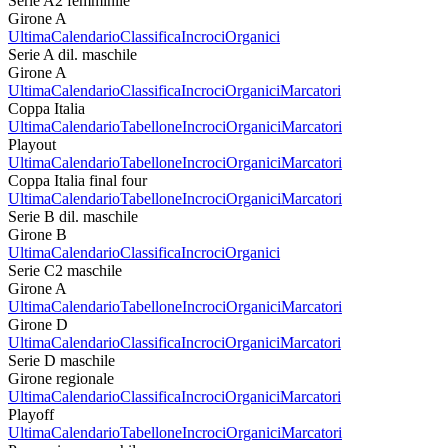
Serie A2 femminile
Girone A
Ultima
Calendario
Classifica
Incroci
Organici
Serie A dil. maschile
Girone A
Ultima
Calendario
Classifica
Incroci
Organici
Marcatori
Coppa Italia
Ultima
Calendario
Tabellone
Incroci
Organici
Marcatori
Playout
Ultima
Calendario
Tabellone
Incroci
Organici
Marcatori
Coppa Italia final four
Ultima
Calendario
Tabellone
Incroci
Organici
Marcatori
Serie B dil. maschile
Girone B
Ultima
Calendario
Classifica
Incroci
Organici
Serie C2 maschile
Girone A
Ultima
Calendario
Tabellone
Incroci
Organici
Marcatori
Girone D
Ultima
Calendario
Classifica
Incroci
Organici
Marcatori
Serie D maschile
Girone regionale
Ultima
Calendario
Classifica
Incroci
Organici
Marcatori
Playoff
Ultima
Calendario
Tabellone
Incroci
Organici
Marcatori