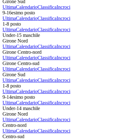
Girone Sud
Ultima
Calendario
Classifica
Incroci
9-16esimo posto
Ultima
Calendario
Classifica
Incroci
1-8 posto
Ultima
Calendario
Classifica
Incroci
Under-15 maschile
Girone Nord
Ultima
Calendario
Classifica
Incroci
Girone Centro-nord
Ultima
Calendario
Classifica
Incroci
Girone Centro-sud
Ultima
Calendario
Classifica
Incroci
Girone Sud
Ultima
Calendario
Classifica
Incroci
1-8 posto
Ultima
Calendario
Classifica
Incroci
9-14esimo posto
Ultima
Calendario
Classifica
Incroci
Under-14 maschile
Girone Nord
Ultima
Calendario
Classifica
Incroci
Centro-nord
Ultima
Calendario
Classifica
Incroci
Centro-sud