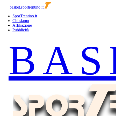
basket.sportrentino.it
SporTrentino.it
Chi siamo
Affiliazione
Pubblicità