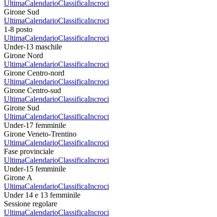
Ultima
Calendario
Classifica
Incroci
Girone Sud
Ultima
Calendario
Classifica
Incroci
1-8 posto
Ultima
Calendario
Classifica
Incroci
Under-13 maschile
Girone Nord
Ultima
Calendario
Classifica
Incroci
Girone Centro-nord
Ultima
Calendario
Classifica
Incroci
Girone Centro-sud
Ultima
Calendario
Classifica
Incroci
Girone Sud
Ultima
Calendario
Classifica
Incroci
Under-17 femminile
Girone Veneto-Trentino
Ultima
Calendario
Classifica
Incroci
Fase provinciale
Ultima
Calendario
Classifica
Incroci
Under-15 femminile
Girone A
Ultima
Calendario
Classifica
Incroci
Under 14 e 13 femminile
Sessione regolare
Ultima
Calendario
Classifica
Incroci