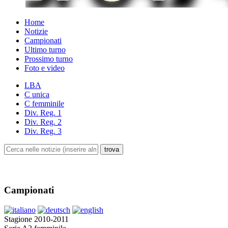
Home
Notizie
Campionati
Ultimo turno
Prossimo turno
Foto e video
LBA
C unica
C femminile
Div. Reg. 1
Div. Reg. 2
Div. Reg. 3
Campionati
Stagione 2010-2011