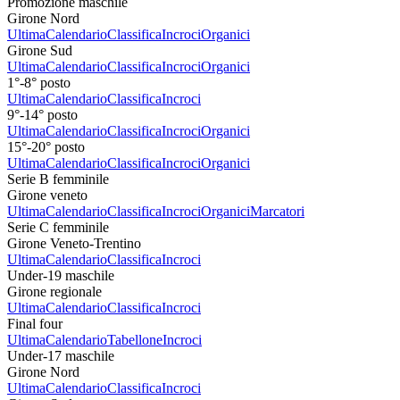
Promozione maschile
Girone Nord
Ultima
Calendario
Classifica
Incroci
Organici
Girone Sud
Ultima
Calendario
Classifica
Incroci
Organici
1°-8° posto
Ultima
Calendario
Classifica
Incroci
9°-14° posto
Ultima
Calendario
Classifica
Incroci
Organici
15°-20° posto
Ultima
Calendario
Classifica
Incroci
Organici
Serie B femminile
Girone veneto
Ultima
Calendario
Classifica
Incroci
Organici
Marcatori
Serie C femminile
Girone Veneto-Trentino
Ultima
Calendario
Classifica
Incroci
Under-19 maschile
Girone regionale
Ultima
Calendario
Classifica
Incroci
Final four
Ultima
Calendario
Tabellone
Incroci
Under-17 maschile
Girone Nord
Ultima
Calendario
Classifica
Incroci