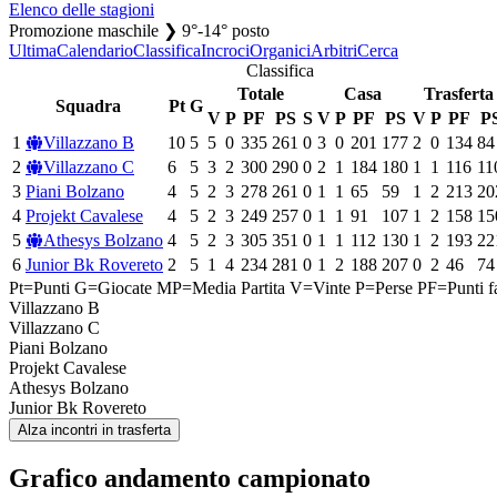
Elenco delle stagioni
Promozione maschile ❯ 9°-14° posto
Ultima
Calendario
Classifica
Incroci
Organici
Arbitri
Cerca
Classifica
Totale
Casa
Trasferta
Squadra
Pt
G
V
P
PF
PS
S
V
P
PF
PS
V
P
PF
P
1
Villazzano B
10
5
5
0
335
261
0
3
0
201
177
2
0
134
84
2
Villazzano C
6
5
3
2
300
290
0
2
1
184
180
1
1
116
11
3
Piani Bolzano
4
5
2
3
278
261
0
1
1
65
59
1
2
213
20
4
Projekt Cavalese
4
5
2
3
249
257
0
1
1
91
107
1
2
158
15
5
Athesys Bolzano
4
5
2
3
305
351
0
1
1
112
130
1
2
193
22
6
Junior Bk Rovereto
2
5
1
4
234
281
0
1
2
188
207
0
2
46
74
Pt=Punti
G=Giocate
MP=Media Partita
V=Vinte
P=Perse
PF=Punti fa
Villazzano B
Villazzano C
Piani Bolzano
Projekt Cavalese
Athesys Bolzano
Junior Bk Rovereto
Alza incontri in trasferta
Grafico andamento campionato