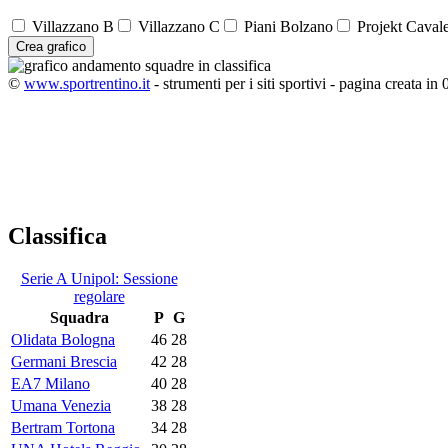
Villazzano B
Villazzano C
Piani Bolzano
Projekt Caval
Crea grafico
©
www.sportrentino.it
- strumenti per i siti sportivi - pagina creata in 
Classifica
Serie A Unipol: Sessione
regolare
Squadra
P
G
Olidata Bologna
46
28
Germani Brescia
42
28
EA7 Milano
40
28
Umana Venezia
38
28
Bertram Tortona
34
28