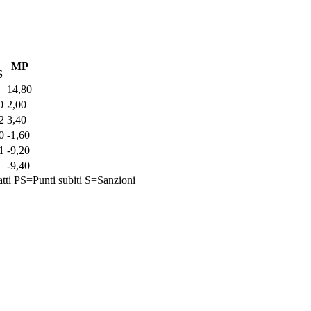
MP
S
14,80
0
2,00
2
3,40
0
-1,60
1
-9,20
-9,40
tti
PS=Punti subiti
S=Sanzioni