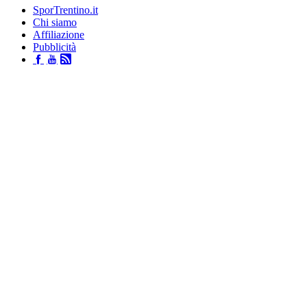
SporTrentino.it
Chi siamo
Affiliazione
Pubblicità