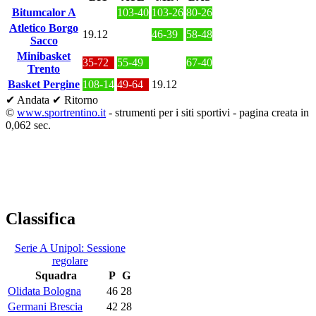
Bitumcalor A
103-40
103-26
80-26
Atletico Borgo
19.12
46-39
58-48
Sacco
Minibasket
35-72
55-49
67-40
Trento
Basket Pergine
108-14
49-64
19.12
✔ Andata
✔ Ritorno
©
www.sportrentino.it
- strumenti per i siti sportivi - pagina creata in
0,062 sec.
Classifica
Serie A Unipol: Sessione
regolare
Squadra
P
G
Olidata Bologna
46
28
Germani Brescia
42
28