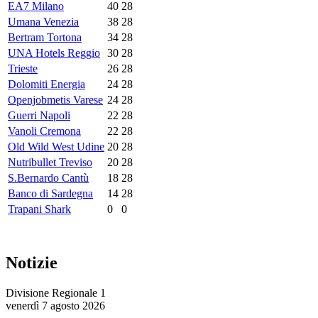
EA7 Milano
40
28
Umana Venezia
38
28
Bertram Tortona
34
28
UNA Hotels Reggio
30
28
Trieste
26
28
Dolomiti Energia
24
28
Openjobmetis Varese
24
28
Guerri Napoli
22
28
Vanoli Cremona
22
28
Old Wild West Udine
20
28
Nutribullet Treviso
20
28
S.Bernardo Cantù
18
28
Banco di Sardegna
14
28
Trapani Shark
0
0
Notizie
Divisione Regionale 1
venerdì 7 agosto 2026