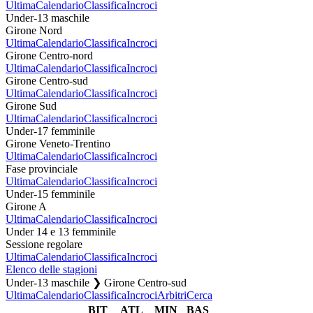
Ultima
Calendario
Classifica
Incroci
Under-13 maschile
Girone Nord
Ultima
Calendario
Classifica
Incroci
Girone Centro-nord
Ultima
Calendario
Classifica
Incroci
Girone Centro-sud
Ultima
Calendario
Classifica
Incroci
Girone Sud
Ultima
Calendario
Classifica
Incroci
Under-17 femminile
Girone Veneto-Trentino
Ultima
Calendario
Classifica
Incroci
Fase provinciale
Ultima
Calendario
Classifica
Incroci
Under-15 femminile
Girone A
Ultima
Calendario
Classifica
Incroci
Under 14 e 13 femminile
Sessione regolare
Ultima
Calendario
Classifica
Incroci
Elenco delle stagioni
Under-13 maschile ❯ Girone Centro-sud
Ultima
Calendario
Classifica
Incroci
Arbitri
Cerca
BIT
ATL
MIN
BAS