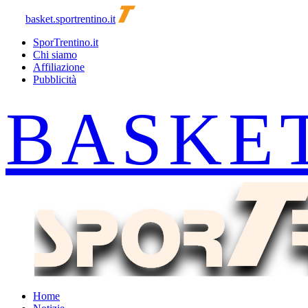
basket.sportrentino.it
SporTrentino.it
Chi siamo
Affiliazione
Pubblicità
Home