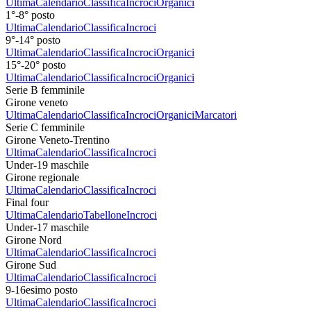
Ultima
Calendario
Classifica
Incroci
Organici
1°-8° posto
Ultima
Calendario
Classifica
Incroci
9°-14° posto
Ultima
Calendario
Classifica
Incroci
Organici
15°-20° posto
Ultima
Calendario
Classifica
Incroci
Organici
Serie B femminile
Girone veneto
Ultima
Calendario
Classifica
Incroci
Organici
Marcatori
Serie C femminile
Girone Veneto-Trentino
Ultima
Calendario
Classifica
Incroci
Under-19 maschile
Girone regionale
Ultima
Calendario
Classifica
Incroci
Final four
Ultima
Calendario
Tabellone
Incroci
Under-17 maschile
Girone Nord
Ultima
Calendario
Classifica
Incroci
Girone Sud
Ultima
Calendario
Classifica
Incroci
9-16esimo posto
Ultima
Calendario
Classifica
Incroci