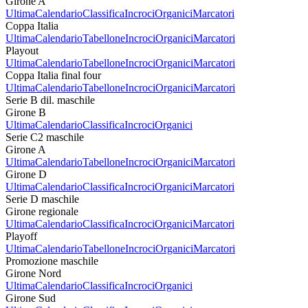
Girone A
Ultima
Calendario
Classifica
Incroci
Organici
Marcatori
Coppa Italia
Ultima
Calendario
Tabellone
Incroci
Organici
Marcatori
Playout
Ultima
Calendario
Tabellone
Incroci
Organici
Marcatori
Coppa Italia final four
Ultima
Calendario
Tabellone
Incroci
Organici
Marcatori
Serie B dil. maschile
Girone B
Ultima
Calendario
Classifica
Incroci
Organici
Serie C2 maschile
Girone A
Ultima
Calendario
Tabellone
Incroci
Organici
Marcatori
Girone D
Ultima
Calendario
Classifica
Incroci
Organici
Marcatori
Serie D maschile
Girone regionale
Ultima
Calendario
Classifica
Incroci
Organici
Marcatori
Playoff
Ultima
Calendario
Tabellone
Incroci
Organici
Marcatori
Promozione maschile
Girone Nord
Ultima
Calendario
Classifica
Incroci
Organici
Girone Sud