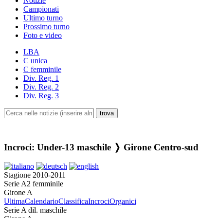
Notizie
Campionati
Ultimo turno
Prossimo turno
Foto e video
LBA
C unica
C femminile
Div. Reg. 1
Div. Reg. 2
Div. Reg. 3
Incroci: Under-13 maschile ❭ Girone Centro-sud
Stagione 2010-2011
Serie A2 femminile
Girone A
Ultima
Calendario
Classifica
Incroci
Organici
Serie A dil. maschile