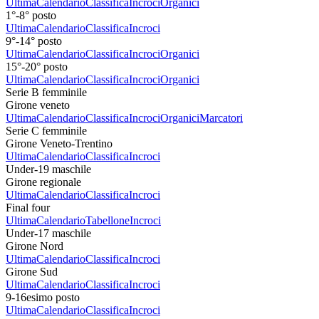
Ultima
Calendario
Classifica
Incroci
Organici
1°-8° posto
Ultima
Calendario
Classifica
Incroci
9°-14° posto
Ultima
Calendario
Classifica
Incroci
Organici
15°-20° posto
Ultima
Calendario
Classifica
Incroci
Organici
Serie B femminile
Girone veneto
Ultima
Calendario
Classifica
Incroci
Organici
Marcatori
Serie C femminile
Girone Veneto-Trentino
Ultima
Calendario
Classifica
Incroci
Under-19 maschile
Girone regionale
Ultima
Calendario
Classifica
Incroci
Final four
Ultima
Calendario
Tabellone
Incroci
Under-17 maschile
Girone Nord
Ultima
Calendario
Classifica
Incroci
Girone Sud
Ultima
Calendario
Classifica
Incroci
9-16esimo posto
Ultima
Calendario
Classifica
Incroci