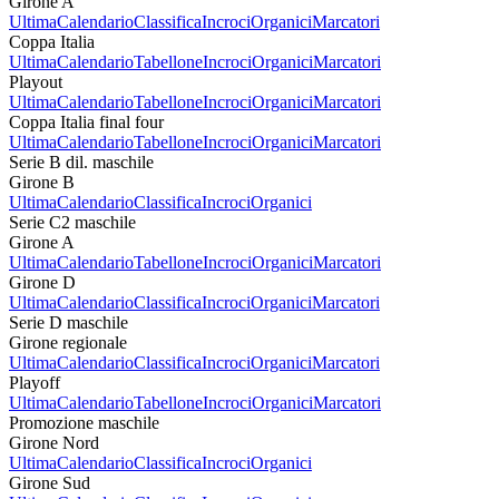
Girone A
Ultima
Calendario
Classifica
Incroci
Organici
Marcatori
Coppa Italia
Ultima
Calendario
Tabellone
Incroci
Organici
Marcatori
Playout
Ultima
Calendario
Tabellone
Incroci
Organici
Marcatori
Coppa Italia final four
Ultima
Calendario
Tabellone
Incroci
Organici
Marcatori
Serie B dil. maschile
Girone B
Ultima
Calendario
Classifica
Incroci
Organici
Serie C2 maschile
Girone A
Ultima
Calendario
Tabellone
Incroci
Organici
Marcatori
Girone D
Ultima
Calendario
Classifica
Incroci
Organici
Marcatori
Serie D maschile
Girone regionale
Ultima
Calendario
Classifica
Incroci
Organici
Marcatori
Playoff
Ultima
Calendario
Tabellone
Incroci
Organici
Marcatori
Promozione maschile
Girone Nord
Ultima
Calendario
Classifica
Incroci
Organici
Girone Sud