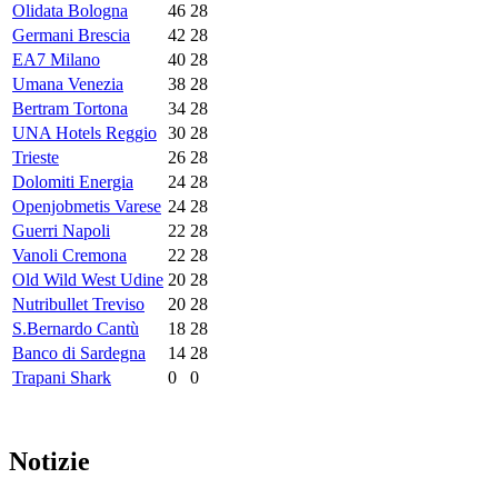
Olidata Bologna
46
28
Germani Brescia
42
28
EA7 Milano
40
28
Umana Venezia
38
28
Bertram Tortona
34
28
UNA Hotels Reggio
30
28
Trieste
26
28
Dolomiti Energia
24
28
Openjobmetis Varese
24
28
Guerri Napoli
22
28
Vanoli Cremona
22
28
Old Wild West Udine
20
28
Nutribullet Treviso
20
28
S.Bernardo Cantù
18
28
Banco di Sardegna
14
28
Trapani Shark
0
0
Notizie