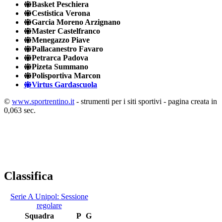
Basket Peschiera
Cestistica Verona
Garcia Moreno Arzignano
Master Castelfranco
Menegazzo Piave
Pallacanestro Favaro
Petrarca Padova
Pizeta Summano
Polisportiva Marcon
Virtus Gardascuola
©
www.sportrentino.it
- strumenti per i siti sportivi - pagina creata in
0,063 sec.
Classifica
Serie A Unipol: Sessione
regolare
Squadra
P
G