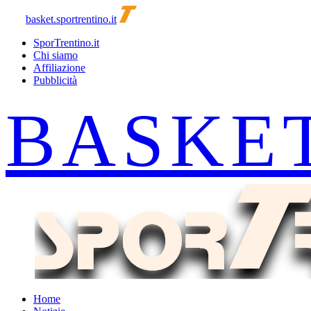
basket.sportrentino.it
SporTrentino.it
Chi siamo
Affiliazione
Pubblicità
Home