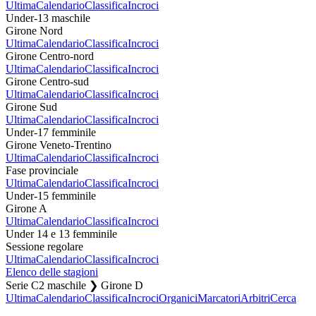
Ultima
Calendario
Classifica
Incroci
Under-13 maschile
Girone Nord
Ultima
Calendario
Classifica
Incroci
Girone Centro-nord
Ultima
Calendario
Classifica
Incroci
Girone Centro-sud
Ultima
Calendario
Classifica
Incroci
Girone Sud
Ultima
Calendario
Classifica
Incroci
Under-17 femminile
Girone Veneto-Trentino
Ultima
Calendario
Classifica
Incroci
Fase provinciale
Ultima
Calendario
Classifica
Incroci
Under-15 femminile
Girone A
Ultima
Calendario
Classifica
Incroci
Under 14 e 13 femminile
Sessione regolare
Ultima
Calendario
Classifica
Incroci
Elenco delle stagioni
Serie C2 maschile ❯ Girone D
Ultima
Calendario
Classifica
Incroci
Organici
Marcatori
Arbitri
Cerca