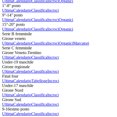
Ultima
Calendario
Classifica
Incroci
Organici
1°-8° posto
Ultima
Calendario
Classifica
Incroci
9°-14° posto
Ultima
Calendario
Classifica
Incroci
Organici
15°-20° posto
Ultima
Calendario
Classifica
Incroci
Organici
Serie B femminile
Girone veneto
Ultima
Calendario
Classifica
Incroci
Organici
Marcatori
Serie C femminile
Girone Veneto-Trentino
Ultima
Calendario
Classifica
Incroci
Under-19 maschile
Girone regionale
Ultima
Calendario
Classifica
Incroci
Final four
Ultima
Calendario
Tabellone
Incroci
Under-17 maschile
Girone Nord
Ultima
Calendario
Classifica
Incroci
Girone Sud
Ultima
Calendario
Classifica
Incroci
9-16esimo posto
Ultima
Calendario
Classifica
Incroci