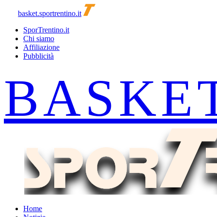
basket.sportrentino.it
SporTrentino.it
Chi siamo
Affiliazione
Pubblicità
Home