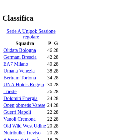
Classifica
Serie A Unipol: Sessione
regolare
Squadra
P
G
Olidata Bologna
46
28
Germani Brescia
42
28
EA7 Milano
40
28
Umana Venezia
38
28
Bertram Tortona
34
28
UNA Hotels Reggio
30
28
Trieste
26
28
Dolomiti Energia
24
28
Openjobmetis Varese
24
28
Guerri Napoli
22
28
Vanoli Cremona
22
28
Old Wild West Udine
20
28
Nutribullet Treviso
20
28
S.Bernardo Cantù
18
28