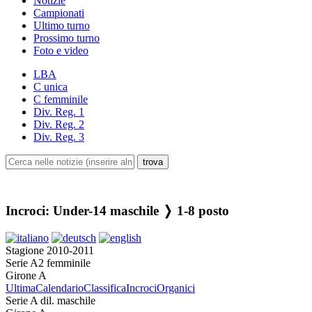
Notizie
Campionati
Ultimo turno
Prossimo turno
Foto e video
LBA
C unica
C femminile
Div. Reg. 1
Div. Reg. 2
Div. Reg. 3
Incroci: Under-14 maschile ❭ 1-8 posto
Stagione 2010-2011
Serie A2 femminile
Girone A
Ultima
Calendario
Classifica
Incroci
Organici
Serie A dil. maschile