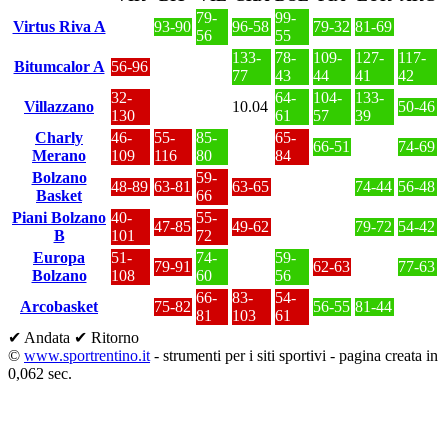
79-
99-
Virtus Riva A
93-90
96-58
79-32
81-69
56
55
133-
78-
109-
127-
117-
Bitumcalor A
56-96
77
43
44
41
42
32-
64-
104-
133-
Villazzano
10.04
50-46
130
61
57
39
Charly
46-
55-
85-
65-
66-51
74-69
Merano
109
116
80
84
Bolzano
59-
48-89
63-81
63-65
74-44
56-48
Basket
66
Piani Bolzano
40-
55-
47-85
49-62
79-72
54-42
B
101
72
Europa
51-
74-
59-
79-91
62-63
77-63
Bolzano
108
60
56
66-
83-
54-
Arcobasket
75-82
56-55
81-44
81
103
61
✔ Andata
✔ Ritorno
©
www.sportrentino.it
- strumenti per i siti sportivi - pagina creata in
0,062 sec.