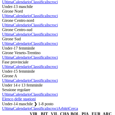
Ultima
Calendario
Classifica
Incroci
Under-13 maschile
Girone Nord
Ultima
Calendario
Classifica
Incroci
Girone Centro-nord
Ultima
Calendario
Classifica
Incroci
Girone Centro-sud
Ultima
Calendario
Classifica
Incroci
Girone Sud
Ultima
Calendario
Classifica
Incroci
Under-17 femminile
Girone Veneto-Trentino
Ultima
Calendario
Classifica
Incroci
Fase provinciale
Ultima
Calendario
Classifica
Incroci
Under-15 femminile
Girone A
Ultima
Calendario
Classifica
Incroci
Under 14 e 13 femminile
Sessione regolare
Ultima
Calendario
Classifica
Incroci
Elenco delle stagioni
Under-14 maschile ❯ 1-8 posto
Ultima
Calendario
Classifica
Incroci
Arbitri
Cerca
VIR
BIT
VIL
CHA
BOL
PIA
EUR
ARC