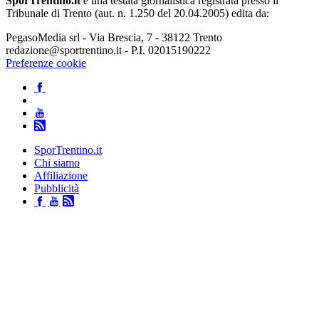
SporTrentino.it
è una testata giornalistica registrata presso il
Tribunale di Trento (aut. n. 1.250 del 20.04.2005) edita da:
PegasoMedia srl - Via Brescia, 7 - 38122 Trento
redazione@sportrentino.it - P.I. 02015190222
Preferenze cookie
SporTrentino.it
Chi siamo
Affiliazione
Pubblicità