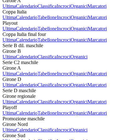
Girone A
Ultima
Calendario
Classifica
Incroci
Organici
Marcatori
Coppa Italia
Ultima
Calendario
Tabellone
Incroci
Organici
Marcatori
Playout
Ultima
Calendario
Tabellone
Incroci
Organici
Marcatori
Coppa Italia final four
Ultima
Calendario
Tabellone
Incroci
Organici
Marcatori
Serie B dil. maschile
Girone B
Ultima
Calendario
Classifica
Incroci
Organici
Serie C2 maschile
Girone A
Ultima
Calendario
Tabellone
Incroci
Organici
Marcatori
Girone D
Ultima
Calendario
Classifica
Incroci
Organici
Marcatori
Serie D maschile
Girone regionale
Ultima
Calendario
Classifica
Incroci
Organici
Marcatori
Playoff
Ultima
Calendario
Tabellone
Incroci
Organici
Marcatori
Promozione maschile
Girone Nord
Ultima
Calendario
Classifica
Incroci
Organici
Girone Sud