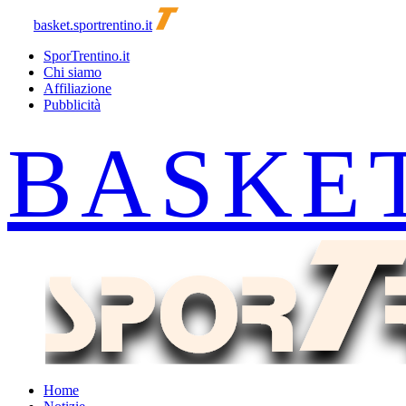
basket.sportrentino.it
SporTrentino.it
Chi siamo
Affiliazione
Pubblicità
Home