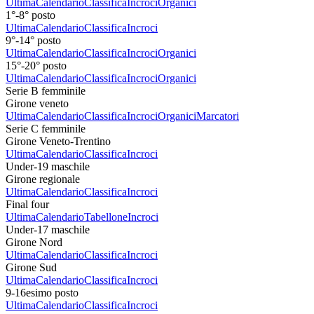
Ultima
Calendario
Classifica
Incroci
Organici
1°-8° posto
Ultima
Calendario
Classifica
Incroci
9°-14° posto
Ultima
Calendario
Classifica
Incroci
Organici
15°-20° posto
Ultima
Calendario
Classifica
Incroci
Organici
Serie B femminile
Girone veneto
Ultima
Calendario
Classifica
Incroci
Organici
Marcatori
Serie C femminile
Girone Veneto-Trentino
Ultima
Calendario
Classifica
Incroci
Under-19 maschile
Girone regionale
Ultima
Calendario
Classifica
Incroci
Final four
Ultima
Calendario
Tabellone
Incroci
Under-17 maschile
Girone Nord
Ultima
Calendario
Classifica
Incroci
Girone Sud
Ultima
Calendario
Classifica
Incroci
9-16esimo posto
Ultima
Calendario
Classifica
Incroci