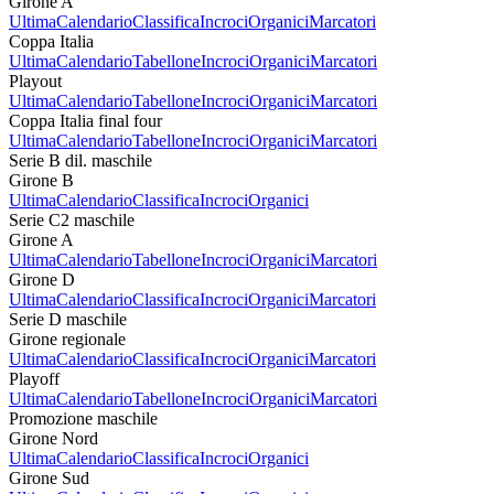
Girone A
Ultima
Calendario
Classifica
Incroci
Organici
Marcatori
Coppa Italia
Ultima
Calendario
Tabellone
Incroci
Organici
Marcatori
Playout
Ultima
Calendario
Tabellone
Incroci
Organici
Marcatori
Coppa Italia final four
Ultima
Calendario
Tabellone
Incroci
Organici
Marcatori
Serie B dil. maschile
Girone B
Ultima
Calendario
Classifica
Incroci
Organici
Serie C2 maschile
Girone A
Ultima
Calendario
Tabellone
Incroci
Organici
Marcatori
Girone D
Ultima
Calendario
Classifica
Incroci
Organici
Marcatori
Serie D maschile
Girone regionale
Ultima
Calendario
Classifica
Incroci
Organici
Marcatori
Playoff
Ultima
Calendario
Tabellone
Incroci
Organici
Marcatori
Promozione maschile
Girone Nord
Ultima
Calendario
Classifica
Incroci
Organici
Girone Sud