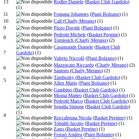
13
Rodler Daniele
(
Basket Club Gardolo
)
(1)
11
Fontana Johannes
(
Piani Bolzano
)
(1)
10
Call
(
Charly Merano
)
(1)
9
Pizzo Davide
(
Piani Bolzano
)
(1)
Pedrotti Michele
(
Basket Pergine
)
(1)
8
Tomissich
(
Charly Merano
)
(2)
Casagrande Daniele
(
Basket Club
7
Gardolo
)
(1)
Valerio Niccolò
(
Piani Bolzano
)
(1)
Mazzucato Riccardo
(
Charly Merano
)
(2)
6
Santoro
(
Charly Merano
)
(2)
Tambosky
(
Basket Club Gardolo
)
(1)
5
Allen Mario
(
Piani Bolzano
)
(1)
Gambino
(
Basket Club Gardolo
)
(1)
Mosna Matteo
(
Basket Club Gardolo
)
(1)
Pedrotti Marco
(
Basket Club Gardolo
)
(1)
Segalla Simone
(
Basket Club Gardolo
)
(1)
4
Roccabruna Nicola
(
Basket Pergine
)
(1)
Tobaldi Jacopo
(
Basket Pergine
)
(1)
Zago
(
Basket Pergine
)
(1)
Ferrari Andrea
(
Piani Bolzano
)
(1)