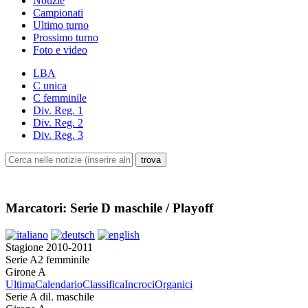
Notizie
Campionati
Ultimo turno
Prossimo turno
Foto e video
LBA
C unica
C femminile
Div. Reg. 1
Div. Reg. 2
Div. Reg. 3
Marcatori: Serie D maschile / Playoff
Stagione 2010-2011
Serie A2 femminile
Girone A
Ultima
Calendario
Classifica
Incroci
Organici
Serie A dil. maschile