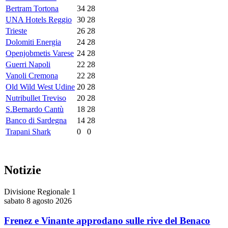
Bertram Tortona
34
28
UNA Hotels Reggio
30
28
Trieste
26
28
Dolomiti Energia
24
28
Openjobmetis Varese
24
28
Guerri Napoli
22
28
Vanoli Cremona
22
28
Old Wild West Udine
20
28
Nutribullet Treviso
20
28
S.Bernardo Cantù
18
28
Banco di Sardegna
14
28
Trapani Shark
0
0
Notizie
Divisione Regionale 1
sabato 8 agosto 2026
Frenez e Vinante approdano sulle rive del Benaco