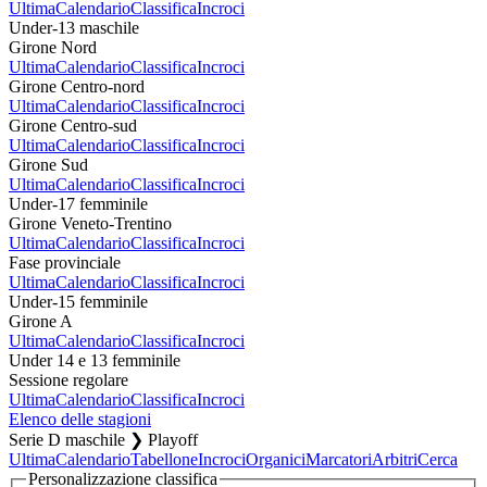
Ultima
Calendario
Classifica
Incroci
Under-13 maschile
Girone Nord
Ultima
Calendario
Classifica
Incroci
Girone Centro-nord
Ultima
Calendario
Classifica
Incroci
Girone Centro-sud
Ultima
Calendario
Classifica
Incroci
Girone Sud
Ultima
Calendario
Classifica
Incroci
Under-17 femminile
Girone Veneto-Trentino
Ultima
Calendario
Classifica
Incroci
Fase provinciale
Ultima
Calendario
Classifica
Incroci
Under-15 femminile
Girone A
Ultima
Calendario
Classifica
Incroci
Under 14 e 13 femminile
Sessione regolare
Ultima
Calendario
Classifica
Incroci
Elenco delle stagioni
Serie D maschile ❯ Playoff
Ultima
Calendario
Tabellone
Incroci
Organici
Marcatori
Arbitri
Cerca
Personalizzazione classifica