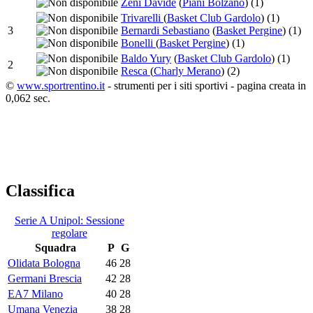
Zeni Davide
(
Piani Bolzano
)
(1)
Trivarelli
(
Basket Club Gardolo
)
(1)
3
Bernardi Sebastiano
(
Basket Pergine
)
(1)
Bonelli
(
Basket Pergine
)
(1)
Baldo Yury
(
Basket Club Gardolo
)
(1)
2
Resca
(
Charly Merano
)
(2)
©
www.sportrentino.it
- strumenti per i siti sportivi - pagina creata in
0,062 sec.
Classifica
Serie A Unipol: Sessione
regolare
Squadra
P
G
Olidata Bologna
46
28
Germani Brescia
42
28
EA7 Milano
40
28
Umana Venezia
38
28