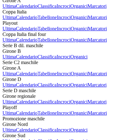
Girone A
Ultima
Calendario
Classifica
Incroci
Organici
Marcatori
Coppa Italia
Ultima
Calendario
Tabellone
Incroci
Organici
Marcatori
Playout
Ultima
Calendario
Tabellone
Incroci
Organici
Marcatori
Coppa Italia final four
Ultima
Calendario
Tabellone
Incroci
Organici
Marcatori
Serie B dil. maschile
Girone B
Ultima
Calendario
Classifica
Incroci
Organici
Serie C2 maschile
Girone A
Ultima
Calendario
Tabellone
Incroci
Organici
Marcatori
Girone D
Ultima
Calendario
Classifica
Incroci
Organici
Marcatori
Serie D maschile
Girone regionale
Ultima
Calendario
Classifica
Incroci
Organici
Marcatori
Playoff
Ultima
Calendario
Tabellone
Incroci
Organici
Marcatori
Promozione maschile
Girone Nord
Ultima
Calendario
Classifica
Incroci
Organici
Girone Sud