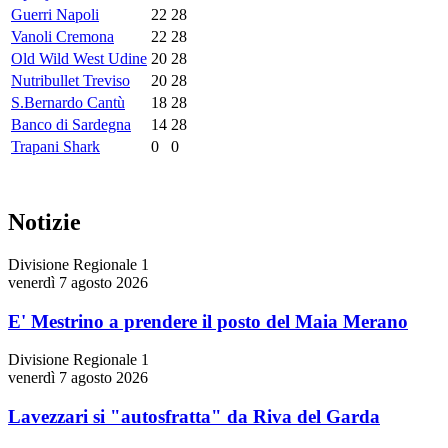
Guerri Napoli
22
28
Vanoli Cremona
22
28
Old Wild West Udine
20
28
Nutribullet Treviso
20
28
S.Bernardo Cantù
18
28
Banco di Sardegna
14
28
Trapani Shark
0
0
Notizie
Divisione Regionale 1
venerdì 7 agosto 2026
E' Mestrino a prendere il posto del Maia Merano
Divisione Regionale 1
venerdì 7 agosto 2026
Lavezzari si "autosfratta" da Riva del Garda