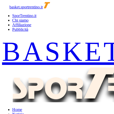
basket.sportrentino.it
SporTrentino.it
Chi siamo
Affiliazione
Pubblicità
Home