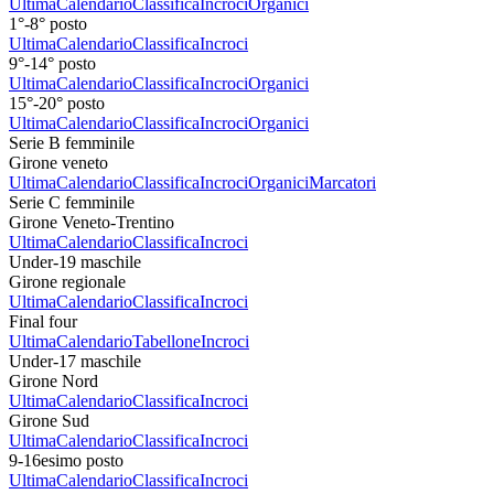
Ultima
Calendario
Classifica
Incroci
Organici
1°-8° posto
Ultima
Calendario
Classifica
Incroci
9°-14° posto
Ultima
Calendario
Classifica
Incroci
Organici
15°-20° posto
Ultima
Calendario
Classifica
Incroci
Organici
Serie B femminile
Girone veneto
Ultima
Calendario
Classifica
Incroci
Organici
Marcatori
Serie C femminile
Girone Veneto-Trentino
Ultima
Calendario
Classifica
Incroci
Under-19 maschile
Girone regionale
Ultima
Calendario
Classifica
Incroci
Final four
Ultima
Calendario
Tabellone
Incroci
Under-17 maschile
Girone Nord
Ultima
Calendario
Classifica
Incroci
Girone Sud
Ultima
Calendario
Classifica
Incroci
9-16esimo posto
Ultima
Calendario
Classifica
Incroci