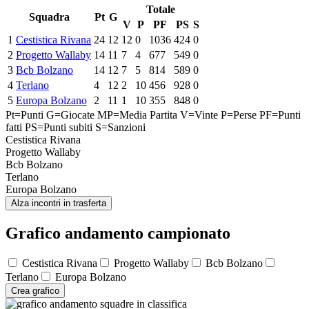
Totale
Squadra
Pt
G
V
P
PF
PS
S
1
Cestistica Rivana
24
12
12
0
1036
424
0
2
Progetto Wallaby
14
11
7
4
677
549
0
3
Bcb Bolzano
14
12
7
5
814
589
0
4
Terlano
4
12
2
10
456
928
0
5
Europa Bolzano
2
11
1
10
355
848
0
Pt=Punti
G=Giocate
MP=Media Partita
V=Vinte
P=Perse
PF=Punti
fatti
PS=Punti subiti
S=Sanzioni
Cestistica Rivana
Progetto Wallaby
Bcb Bolzano
Terlano
Europa Bolzano
Alza incontri in trasferta
Grafico andamento campionato
Cestistica Rivana
Progetto Wallaby
Bcb Bolzano
Terlano
Europa Bolzano
Crea grafico