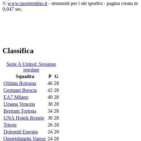
©
www.sportrentino.it
- strumenti per i siti sportivi - pagina creata in
0,047 sec.
Classifica
Serie A Unipol: Sessione
regolare
Squadra
P
G
Olidata Bologna
46
28
Germani Brescia
42
28
EA7 Milano
40
28
Umana Venezia
38
28
Bertram Tortona
34
28
UNA Hotels Reggio
30
28
Trieste
26
28
Dolomiti Energia
24
28
Openjobmetis Varese
24
28