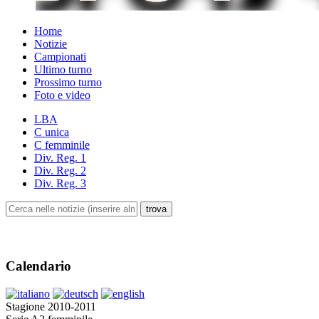
Home
Notizie
Campionati
Ultimo turno
Prossimo turno
Foto e video
LBA
C unica
C femminile
Div. Reg. 1
Div. Reg. 2
Div. Reg. 3
Calendario
Stagione 2010-2011