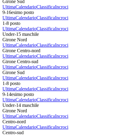
Girone Sud
Ultima
Calendario
Classifica
Incroci
9-16esimo posto
Ultima
Calendario
Classifica
Incroci
1-8 posto
Ultima
Calendario
Classifica
Incroci
Under-15 maschile
Girone Nord
Ultima
Calendario
Classifica
Incroci
Girone Centro-nord
Ultima
Calendario
Classifica
Incroci
Girone Centro-sud
Ultima
Calendario
Classifica
Incroci
Girone Sud
Ultima
Calendario
Classifica
Incroci
1-8 posto
Ultima
Calendario
Classifica
Incroci
9-14esimo posto
Ultima
Calendario
Classifica
Incroci
Under-14 maschile
Girone Nord
Ultima
Calendario
Classifica
Incroci
Centro-nord
Ultima
Calendario
Classifica
Incroci
Centro-sud