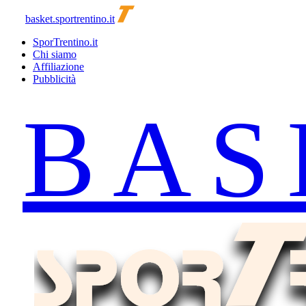
basket.sportrentino.it
SporTrentino.it
Chi siamo
Affiliazione
Pubblicità