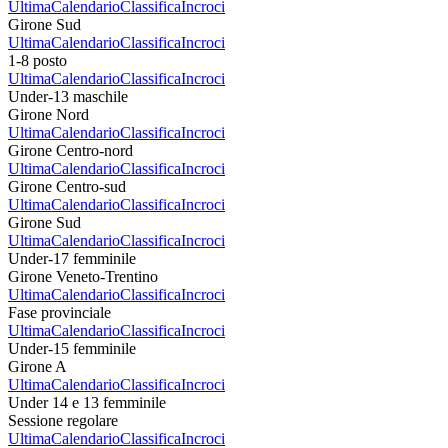
Ultima
Calendario
Classifica
Incroci
Girone Sud
Ultima
Calendario
Classifica
Incroci
1-8 posto
Ultima
Calendario
Classifica
Incroci
Under-13 maschile
Girone Nord
Ultima
Calendario
Classifica
Incroci
Girone Centro-nord
Ultima
Calendario
Classifica
Incroci
Girone Centro-sud
Ultima
Calendario
Classifica
Incroci
Girone Sud
Ultima
Calendario
Classifica
Incroci
Under-17 femminile
Girone Veneto-Trentino
Ultima
Calendario
Classifica
Incroci
Fase provinciale
Ultima
Calendario
Classifica
Incroci
Under-15 femminile
Girone A
Ultima
Calendario
Classifica
Incroci
Under 14 e 13 femminile
Sessione regolare
Ultima
Calendario
Classifica
Incroci