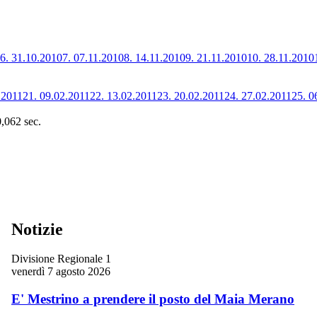
6.
31.10.2010
7.
07.11.2010
8.
14.11.2010
9.
21.11.2010
10.
28.11.2010
.2011
21.
09.02.2011
22.
13.02.2011
23.
20.02.2011
24.
27.02.2011
25.
0
0,062 sec.
Notizie
Divisione Regionale 1
venerdì 7 agosto 2026
E' Mestrino a prendere il posto del Maia Merano