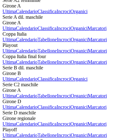
Serie A2 femminile
Girone A
Ultima
Calendario
Classifica
Incroci
Organici
Serie A dil. maschile
Girone A
Ultima
Calendario
Classifica
Incroci
Organici
Marcatori
Coppa Italia
Ultima
Calendario
Tabellone
Incroci
Organici
Marcatori
Playout
Ultima
Calendario
Tabellone
Incroci
Organici
Marcatori
Coppa Italia final four
Ultima
Calendario
Tabellone
Incroci
Organici
Marcatori
Serie B dil. maschile
Girone B
Ultima
Calendario
Classifica
Incroci
Organici
Serie C2 maschile
Girone A
Ultima
Calendario
Tabellone
Incroci
Organici
Marcatori
Girone D
Ultima
Calendario
Classifica
Incroci
Organici
Marcatori
Serie D maschile
Girone regionale
Ultima
Calendario
Classifica
Incroci
Organici
Marcatori
Playoff
Ultima
Calendario
Tabellone
Incroci
Organici
Marcatori