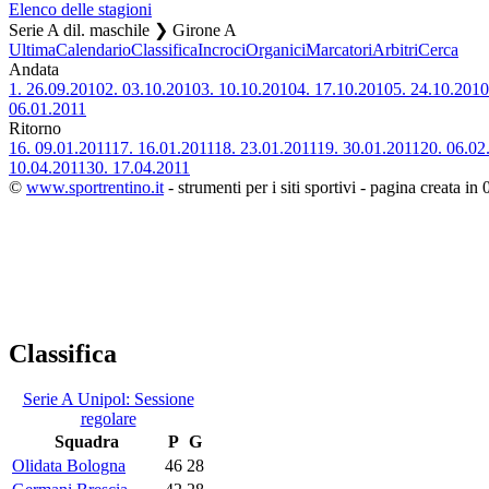
Elenco delle stagioni
Serie A dil. maschile ❯ Girone A
Ultima
Calendario
Classifica
Incroci
Organici
Marcatori
Arbitri
Cerca
Andata
1.
26.09.2010
2.
03.10.2010
3.
10.10.2010
4.
17.10.2010
5.
24.10.2010
06.01.2011
Ritorno
16.
09.01.2011
17.
16.01.2011
18.
23.01.2011
19.
30.01.2011
20.
06.02
10.04.2011
30.
17.04.2011
©
www.sportrentino.it
- strumenti per i siti sportivi - pagina creata in 
Classifica
Serie A Unipol: Sessione
regolare
Squadra
P
G
Olidata Bologna
46
28