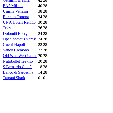
Germani Brescia
42
28
EA7 Milano
40
28
Umana Venezia
38
28
Bertram Tortona
34
28
UNA Hotels Reggio
30
28
Trieste
26
28
Dolomiti Energia
24
28
Openjobmetis Varese
24
28
Guerri Napoli
22
28
Vanoli Cremona
22
28
Old Wild West Udine
20
28
Nutribullet Treviso
20
28
S.Bernardo Cantù
18
28
Banco di Sardegna
14
28
Trapani Shark
0
0