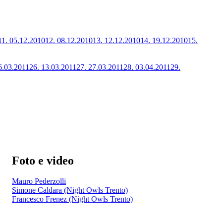
11.
05.12.2010
12.
08.12.2010
13.
12.12.2010
14.
19.12.2010
15.
6.03.2011
26.
13.03.2011
27.
27.03.2011
28.
03.04.2011
29.
Foto e video
Mauro Pederzolli
Simone Caldara (Night Owls Trento)
Francesco Frenez (Night Owls Trento)