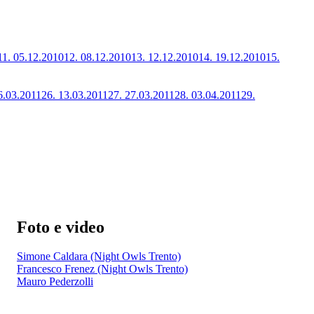
11.
05.12.2010
12.
08.12.2010
13.
12.12.2010
14.
19.12.2010
15.
6.03.2011
26.
13.03.2011
27.
27.03.2011
28.
03.04.2011
29.
Foto e video
Simone Caldara (Night Owls Trento)
Francesco Frenez (Night Owls Trento)
Mauro Pederzolli