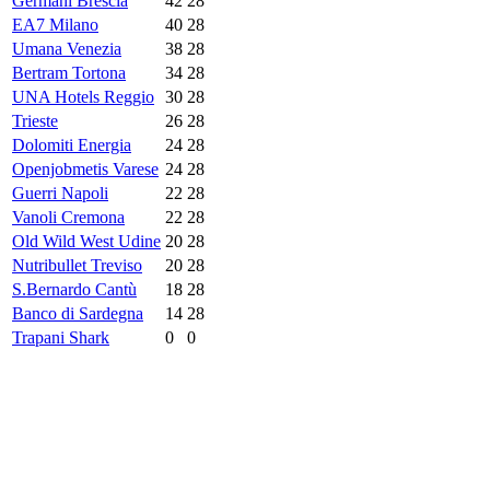
Germani Brescia
42
28
EA7 Milano
40
28
Umana Venezia
38
28
Bertram Tortona
34
28
UNA Hotels Reggio
30
28
Trieste
26
28
Dolomiti Energia
24
28
Openjobmetis Varese
24
28
Guerri Napoli
22
28
Vanoli Cremona
22
28
Old Wild West Udine
20
28
Nutribullet Treviso
20
28
S.Bernardo Cantù
18
28
Banco di Sardegna
14
28
Trapani Shark
0
0