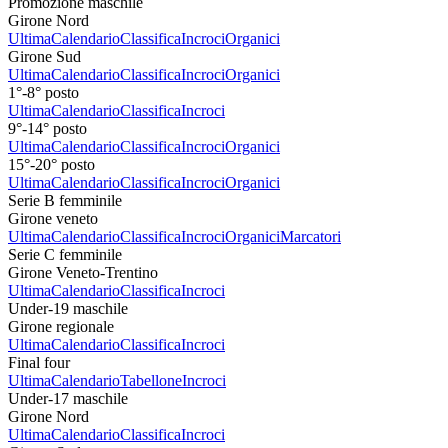
Promozione maschile
Girone Nord
Ultima
Calendario
Classifica
Incroci
Organici
Girone Sud
Ultima
Calendario
Classifica
Incroci
Organici
1°-8° posto
Ultima
Calendario
Classifica
Incroci
9°-14° posto
Ultima
Calendario
Classifica
Incroci
Organici
15°-20° posto
Ultima
Calendario
Classifica
Incroci
Organici
Serie B femminile
Girone veneto
Ultima
Calendario
Classifica
Incroci
Organici
Marcatori
Serie C femminile
Girone Veneto-Trentino
Ultima
Calendario
Classifica
Incroci
Under-19 maschile
Girone regionale
Ultima
Calendario
Classifica
Incroci
Final four
Ultima
Calendario
Tabellone
Incroci
Under-17 maschile
Girone Nord
Ultima
Calendario
Classifica
Incroci