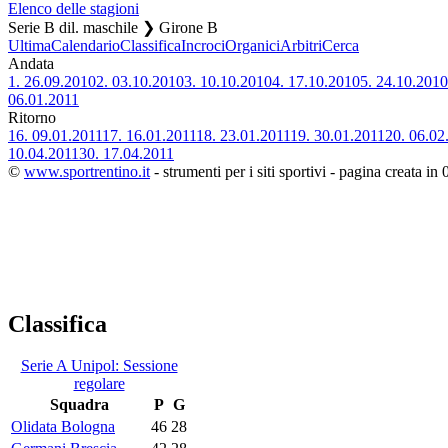
Elenco delle stagioni
Serie B dil. maschile ❯ Girone B
Ultima
Calendario
Classifica
Incroci
Organici
Arbitri
Cerca
Andata
1.
26.09.2010
2.
03.10.2010
3.
10.10.2010
4.
17.10.2010
5.
24.10.2010
06.01.2011
Ritorno
16.
09.01.2011
17.
16.01.2011
18.
23.01.2011
19.
30.01.2011
20.
06.02
10.04.2011
30.
17.04.2011
©
www.sportrentino.it
- strumenti per i siti sportivi - pagina creata in 
Classifica
Serie A Unipol: Sessione
regolare
Squadra
P
G
Olidata Bologna
46
28