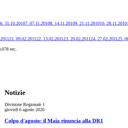
6.
31.10.2010
7.
07.11.2010
8.
14.11.2010
9.
21.11.2010
10.
28.11.2010
.2011
21.
09.02.2011
22.
13.02.2011
23.
20.02.2011
24.
27.02.2011
25.
0
0,078 sec.
Notizie
Divisione Regionale 1
giovedì 6 agosto 2026
Colpo d'agosto: il Maia rinuncia alla DR1