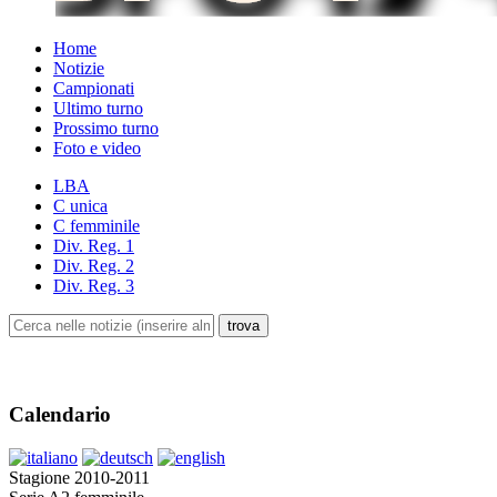
Home
Notizie
Campionati
Ultimo turno
Prossimo turno
Foto e video
LBA
C unica
C femminile
Div. Reg. 1
Div. Reg. 2
Div. Reg. 3
Calendario
Stagione 2010-2011