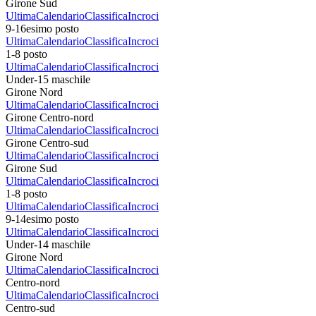
Girone Sud
Ultima
Calendario
Classifica
Incroci
9-16esimo posto
Ultima
Calendario
Classifica
Incroci
1-8 posto
Ultima
Calendario
Classifica
Incroci
Under-15 maschile
Girone Nord
Ultima
Calendario
Classifica
Incroci
Girone Centro-nord
Ultima
Calendario
Classifica
Incroci
Girone Centro-sud
Ultima
Calendario
Classifica
Incroci
Girone Sud
Ultima
Calendario
Classifica
Incroci
1-8 posto
Ultima
Calendario
Classifica
Incroci
9-14esimo posto
Ultima
Calendario
Classifica
Incroci
Under-14 maschile
Girone Nord
Ultima
Calendario
Classifica
Incroci
Centro-nord
Ultima
Calendario
Classifica
Incroci
Centro-sud