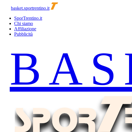
basket.sportrentino.it
SporTrentino.it
Chi siamo
Affiliazione
Pubblicità