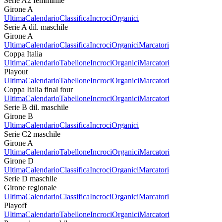
Serie A2 femminile
Girone A
Ultima
Calendario
Classifica
Incroci
Organici
Serie A dil. maschile
Girone A
Ultima
Calendario
Classifica
Incroci
Organici
Marcatori
Coppa Italia
Ultima
Calendario
Tabellone
Incroci
Organici
Marcatori
Playout
Ultima
Calendario
Tabellone
Incroci
Organici
Marcatori
Coppa Italia final four
Ultima
Calendario
Tabellone
Incroci
Organici
Marcatori
Serie B dil. maschile
Girone B
Ultima
Calendario
Classifica
Incroci
Organici
Serie C2 maschile
Girone A
Ultima
Calendario
Tabellone
Incroci
Organici
Marcatori
Girone D
Ultima
Calendario
Classifica
Incroci
Organici
Marcatori
Serie D maschile
Girone regionale
Ultima
Calendario
Classifica
Incroci
Organici
Marcatori
Playoff
Ultima
Calendario
Tabellone
Incroci
Organici
Marcatori