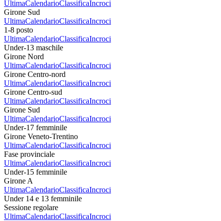
Ultima
Calendario
Classifica
Incroci
Girone Sud
Ultima
Calendario
Classifica
Incroci
1-8 posto
Ultima
Calendario
Classifica
Incroci
Under-13 maschile
Girone Nord
Ultima
Calendario
Classifica
Incroci
Girone Centro-nord
Ultima
Calendario
Classifica
Incroci
Girone Centro-sud
Ultima
Calendario
Classifica
Incroci
Girone Sud
Ultima
Calendario
Classifica
Incroci
Under-17 femminile
Girone Veneto-Trentino
Ultima
Calendario
Classifica
Incroci
Fase provinciale
Ultima
Calendario
Classifica
Incroci
Under-15 femminile
Girone A
Ultima
Calendario
Classifica
Incroci
Under 14 e 13 femminile
Sessione regolare
Ultima
Calendario
Classifica
Incroci