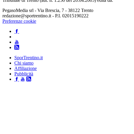
Tribunale di Trento (aut. n. 1.250 del 20.04.2005) edita da:
PegasoMedia srl - Via Brescia, 7 - 38122 Trento
redazione@sportrentino.it - P.I. 02015190222
Preferenze cookie
SporTrentino.it
Chi siamo
Affiliazione
Pubblicità