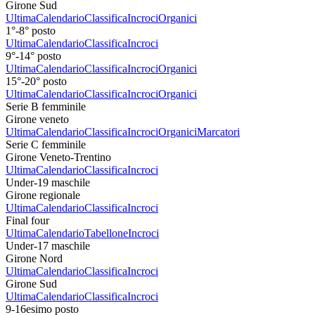
Girone Sud
Ultima
Calendario
Classifica
Incroci
Organici
1°-8° posto
Ultima
Calendario
Classifica
Incroci
9°-14° posto
Ultima
Calendario
Classifica
Incroci
Organici
15°-20° posto
Ultima
Calendario
Classifica
Incroci
Organici
Serie B femminile
Girone veneto
Ultima
Calendario
Classifica
Incroci
Organici
Marcatori
Serie C femminile
Girone Veneto-Trentino
Ultima
Calendario
Classifica
Incroci
Under-19 maschile
Girone regionale
Ultima
Calendario
Classifica
Incroci
Final four
Ultima
Calendario
Tabellone
Incroci
Under-17 maschile
Girone Nord
Ultima
Calendario
Classifica
Incroci
Girone Sud
Ultima
Calendario
Classifica
Incroci
9-16esimo posto