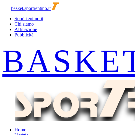
basket.sportrentino.it
SporTrentino.it
Chi siamo
Affiliazione
Pubblicità
Home