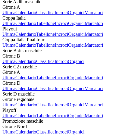
Serie A dil. maschile
Girone A
Ultima
Calendario
Classifica
Incroci
Organici
Marcatori
Coppa Italia
Ultima
Calendario
Tabellone
Incroci
Organici
Marcatori
Playout
Ultima
Calendario
Tabellone
Incroci
Organici
Marcatori
Coppa Italia final four
Ultima
Calendario
Tabellone
Incroci
Organici
Marcatori
Serie B dil. maschile
Girone B
Ultima
Calendario
Classifica
Incroci
Organici
Serie C2 maschile
Girone A
Ultima
Calendario
Tabellone
Incroci
Organici
Marcatori
Girone D
Ultima
Calendario
Classifica
Incroci
Organici
Marcatori
Serie D maschile
Girone regionale
Ultima
Calendario
Classifica
Incroci
Organici
Marcatori
Playoff
Ultima
Calendario
Tabellone
Incroci
Organici
Marcatori
Promozione maschile
Girone Nord
Ultima
Calendario
Classifica
Incroci
Organici