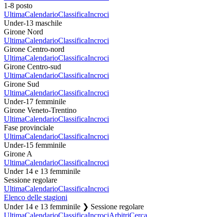
1-8 posto
Ultima
Calendario
Classifica
Incroci
Under-13 maschile
Girone Nord
Ultima
Calendario
Classifica
Incroci
Girone Centro-nord
Ultima
Calendario
Classifica
Incroci
Girone Centro-sud
Ultima
Calendario
Classifica
Incroci
Girone Sud
Ultima
Calendario
Classifica
Incroci
Under-17 femminile
Girone Veneto-Trentino
Ultima
Calendario
Classifica
Incroci
Fase provinciale
Ultima
Calendario
Classifica
Incroci
Under-15 femminile
Girone A
Ultima
Calendario
Classifica
Incroci
Under 14 e 13 femminile
Sessione regolare
Ultima
Calendario
Classifica
Incroci
Elenco delle stagioni
Under 14 e 13 femminile ❯ Sessione regolare
Ultima
Calendario
Classifica
Incroci
Arbitri
Cerca