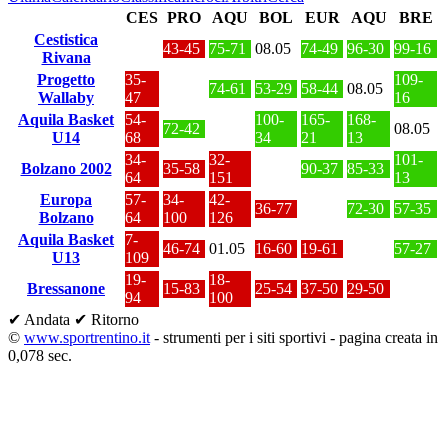
CES
PRO
AQU
BOL
EUR
AQU
BRE
Cestistica
43-45
75-71
08.05
74-49
96-30
99-16
Rivana
Progetto
35-
109-
74-61
53-29
58-44
08.05
Wallaby
47
16
Aquila Basket
54-
100-
165-
168-
72-42
08.05
U14
68
34
21
13
34-
32-
101-
Bolzano 2002
35-58
90-37
85-33
64
151
13
Europa
57-
34-
42-
36-77
72-30
57-35
Bolzano
64
100
126
Aquila Basket
7-
46-74
01.05
16-60
19-61
57-27
U13
109
19-
18-
Bressanone
15-83
25-54
37-50
29-50
94
100
✔ Andata
✔ Ritorno
©
www.sportrentino.it
- strumenti per i siti sportivi - pagina creata in
0,078 sec.