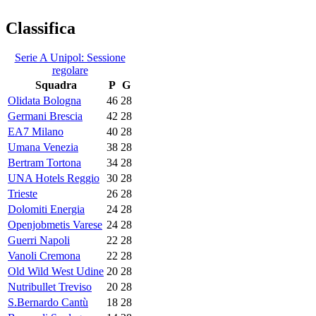
Classifica
Serie A Unipol: Sessione
regolare
Squadra
P
G
Olidata Bologna
46
28
Germani Brescia
42
28
EA7 Milano
40
28
Umana Venezia
38
28
Bertram Tortona
34
28
UNA Hotels Reggio
30
28
Trieste
26
28
Dolomiti Energia
24
28
Openjobmetis Varese
24
28
Guerri Napoli
22
28
Vanoli Cremona
22
28
Old Wild West Udine
20
28
Nutribullet Treviso
20
28
S.Bernardo Cantù
18
28