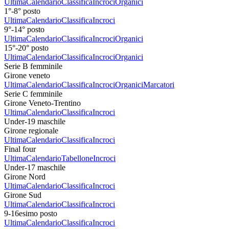
Ultima
Calendario
Classifica
Incroci
Organici
1°-8° posto
Ultima
Calendario
Classifica
Incroci
9°-14° posto
Ultima
Calendario
Classifica
Incroci
Organici
15°-20° posto
Ultima
Calendario
Classifica
Incroci
Organici
Serie B femminile
Girone veneto
Ultima
Calendario
Classifica
Incroci
Organici
Marcatori
Serie C femminile
Girone Veneto-Trentino
Ultima
Calendario
Classifica
Incroci
Under-19 maschile
Girone regionale
Ultima
Calendario
Classifica
Incroci
Final four
Ultima
Calendario
Tabellone
Incroci
Under-17 maschile
Girone Nord
Ultima
Calendario
Classifica
Incroci
Girone Sud
Ultima
Calendario
Classifica
Incroci
9-16esimo posto
Ultima
Calendario
Classifica
Incroci