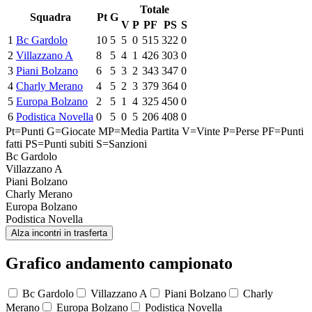
Totale
Squadra
Pt
G
V
P
PF
PS
S
1
Bc Gardolo
10
5
5
0
515
322
0
2
Villazzano A
8
5
4
1
426
303
0
3
Piani Bolzano
6
5
3
2
343
347
0
4
Charly Merano
4
5
2
3
379
364
0
5
Europa Bolzano
2
5
1
4
325
450
0
6
Podistica Novella
0
5
0
5
206
408
0
Pt=Punti
G=Giocate
MP=Media Partita
V=Vinte
P=Perse
PF=Punti
fatti
PS=Punti subiti
S=Sanzioni
Bc Gardolo
Villazzano A
Piani Bolzano
Charly Merano
Europa Bolzano
Podistica Novella
Alza incontri in trasferta
Grafico andamento campionato
Bc Gardolo
Villazzano A
Piani Bolzano
Charly
Merano
Europa Bolzano
Podistica Novella