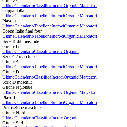
Girone A
Ultima
Calendario
Classifica
Incroci
Organici
Marcatori
Coppa Italia
Ultima
Calendario
Tabellone
Incroci
Organici
Marcatori
Playout
Ultima
Calendario
Tabellone
Incroci
Organici
Marcatori
Coppa Italia final four
Ultima
Calendario
Tabellone
Incroci
Organici
Marcatori
Serie B dil. maschile
Girone B
Ultima
Calendario
Classifica
Incroci
Organici
Serie C2 maschile
Girone A
Ultima
Calendario
Tabellone
Incroci
Organici
Marcatori
Girone D
Ultima
Calendario
Classifica
Incroci
Organici
Marcatori
Serie D maschile
Girone regionale
Ultima
Calendario
Classifica
Incroci
Organici
Marcatori
Playoff
Ultima
Calendario
Tabellone
Incroci
Organici
Marcatori
Promozione maschile
Girone Nord
Ultima
Calendario
Classifica
Incroci
Organici
Girone Sud