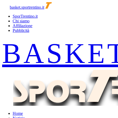
basket.sportrentino.it
SporTrentino.it
Chi siamo
Affiliazione
Pubblicità
Home