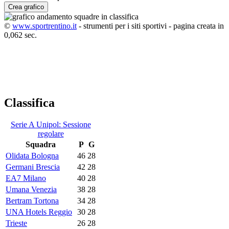
Crea grafico
©
www.sportrentino.it
- strumenti per i siti sportivi - pagina creata in
0,062 sec.
Classifica
Serie A Unipol: Sessione
regolare
Squadra
P
G
Olidata Bologna
46
28
Germani Brescia
42
28
EA7 Milano
40
28
Umana Venezia
38
28
Bertram Tortona
34
28
UNA Hotels Reggio
30
28
Trieste
26
28