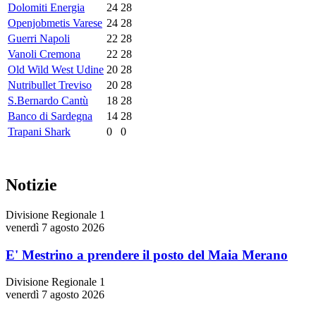
Dolomiti Energia
24
28
Openjobmetis Varese
24
28
Guerri Napoli
22
28
Vanoli Cremona
22
28
Old Wild West Udine
20
28
Nutribullet Treviso
20
28
S.Bernardo Cantù
18
28
Banco di Sardegna
14
28
Trapani Shark
0
0
Notizie
Divisione Regionale 1
venerdì 7 agosto 2026
E' Mestrino a prendere il posto del Maia Merano
Divisione Regionale 1
venerdì 7 agosto 2026