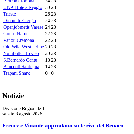
Bertram Tortona
34
28
UNA Hotels Reggio
30
28
Trieste
26
28
Dolomiti Energia
24
28
Openjobmetis Varese
24
28
Guerri Napoli
22
28
Vanoli Cremona
22
28
Old Wild West Udine
20
28
Nutribullet Treviso
20
28
S.Bernardo Cantù
18
28
Banco di Sardegna
14
28
Trapani Shark
0
0
Notizie
Divisione Regionale 1
sabato 8 agosto 2026
Frenez e Vinante approdano sulle rive del Benaco