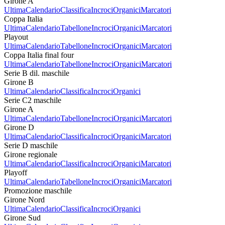
Girone A
Ultima
Calendario
Classifica
Incroci
Organici
Marcatori
Coppa Italia
Ultima
Calendario
Tabellone
Incroci
Organici
Marcatori
Playout
Ultima
Calendario
Tabellone
Incroci
Organici
Marcatori
Coppa Italia final four
Ultima
Calendario
Tabellone
Incroci
Organici
Marcatori
Serie B dil. maschile
Girone B
Ultima
Calendario
Classifica
Incroci
Organici
Serie C2 maschile
Girone A
Ultima
Calendario
Tabellone
Incroci
Organici
Marcatori
Girone D
Ultima
Calendario
Classifica
Incroci
Organici
Marcatori
Serie D maschile
Girone regionale
Ultima
Calendario
Classifica
Incroci
Organici
Marcatori
Playoff
Ultima
Calendario
Tabellone
Incroci
Organici
Marcatori
Promozione maschile
Girone Nord
Ultima
Calendario
Classifica
Incroci
Organici
Girone Sud