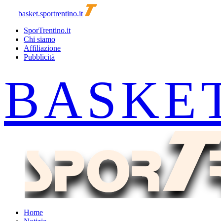
basket.sportrentino.it
SporTrentino.it
Chi siamo
Affiliazione
Pubblicità
Home