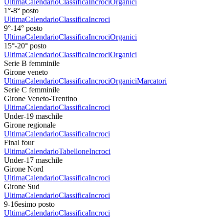
Ultima
Calendario
Classifica
Incroci
Organici
1°-8° posto
Ultima
Calendario
Classifica
Incroci
9°-14° posto
Ultima
Calendario
Classifica
Incroci
Organici
15°-20° posto
Ultima
Calendario
Classifica
Incroci
Organici
Serie B femminile
Girone veneto
Ultima
Calendario
Classifica
Incroci
Organici
Marcatori
Serie C femminile
Girone Veneto-Trentino
Ultima
Calendario
Classifica
Incroci
Under-19 maschile
Girone regionale
Ultima
Calendario
Classifica
Incroci
Final four
Ultima
Calendario
Tabellone
Incroci
Under-17 maschile
Girone Nord
Ultima
Calendario
Classifica
Incroci
Girone Sud
Ultima
Calendario
Classifica
Incroci
9-16esimo posto
Ultima
Calendario
Classifica
Incroci