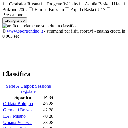
Cestistica Rivana
Progetto Wallaby
Aquila Basket U14
Bolzano 2002
Europa Bolzano
Aquila Basket U13
Bressanone
Crea grafico
©
www.sportrentino.it
- strumenti per i siti sportivi - pagina creata in
0,063 sec.
Classifica
Serie A Unipol: Sessione
regolare
Squadra
P
G
Olidata Bologna
46
28
Germani Brescia
42
28
EA7 Milano
40
28
Umana Venezia
38
28