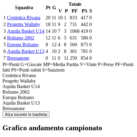
Totale
Squadra
Pt
G
V
P
PF
PS
S
1
Cestistica Rivana
20
11
10
1
833
417
0
2
Progetto Wallaby
18
11
9
2
731
442
0
3
Aquila Basket U14
14
10
7
3
1068
419
0
4
Bolzano 2002
12
11
6
5
631
586
0
5
Europa Bolzano
8
12
4
8
560
875
0
6
Aquila Basket U13
4
10
2
8
301
781
0
7
Bressanone
0
11
0
11
250
854
0
Pt=Punti
G=Giocate
MP=Media Partita
V=Vinte
P=Perse
PF=Punti
fatti
PS=Punti subiti
S=Sanzioni
Cestistica Rivana
Progetto Wallaby
Aquila Basket U14
Bolzano 2002
Europa Bolzano
Aquila Basket U13
Bressanone
Alza incontri in trasferta
Grafico andamento campionato