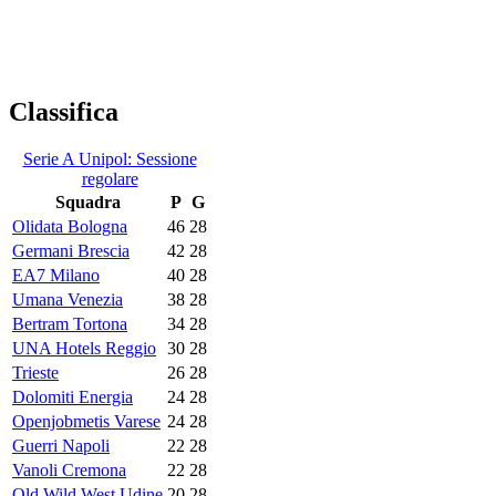
Classifica
Serie A Unipol: Sessione
regolare
Squadra
P
G
Olidata Bologna
46
28
Germani Brescia
42
28
EA7 Milano
40
28
Umana Venezia
38
28
Bertram Tortona
34
28
UNA Hotels Reggio
30
28
Trieste
26
28
Dolomiti Energia
24
28
Openjobmetis Varese
24
28
Guerri Napoli
22
28
Vanoli Cremona
22
28
Old Wild West Udine
20
28