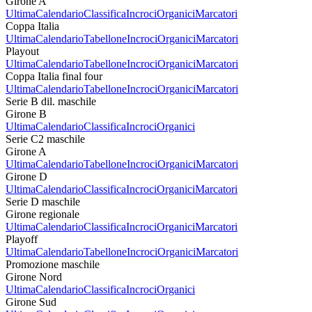
Girone A
Ultima
Calendario
Classifica
Incroci
Organici
Marcatori
Coppa Italia
Ultima
Calendario
Tabellone
Incroci
Organici
Marcatori
Playout
Ultima
Calendario
Tabellone
Incroci
Organici
Marcatori
Coppa Italia final four
Ultima
Calendario
Tabellone
Incroci
Organici
Marcatori
Serie B dil. maschile
Girone B
Ultima
Calendario
Classifica
Incroci
Organici
Serie C2 maschile
Girone A
Ultima
Calendario
Tabellone
Incroci
Organici
Marcatori
Girone D
Ultima
Calendario
Classifica
Incroci
Organici
Marcatori
Serie D maschile
Girone regionale
Ultima
Calendario
Classifica
Incroci
Organici
Marcatori
Playoff
Ultima
Calendario
Tabellone
Incroci
Organici
Marcatori
Promozione maschile
Girone Nord
Ultima
Calendario
Classifica
Incroci
Organici
Girone Sud