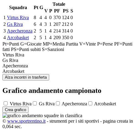
Totale
Squadra
Pt
G
V
P
PF
PS
S
1
Virtus Riva
8
4
4
0
370
124
0
2
Gs Riva
6
4
3
1
207
212
0
3
Apecheronza
2
5
1
4
214
314
0
4
Arcobasket
2
5
1
4
209
350
0
Pt=Punti
G=Giocate
MP=Media Partita
V=Vinte
P=Perse
PF=Punti
fatti
PS=Punti subiti
S=Sanzioni
Virtus Riva
Gs Riva
Apecheronza
Arcobasket
Alza incontri in trasferta
Grafico andamento campionato
Virtus Riva
Gs Riva
Apecheronza
Arcobasket
Crea grafico
©
www.sportrentino.it
- strumenti per i siti sportivi - pagina creata in
0,064 sec.