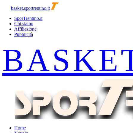
basket.sportrentino.it
SporTrentino.it
Chi siamo
Affiliazione
Pubblicità
Home