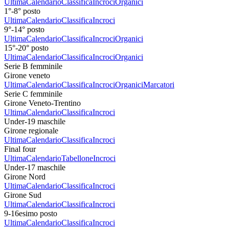
Ultima
Calendario
Classifica
Incroci
Organici
1°-8° posto
Ultima
Calendario
Classifica
Incroci
9°-14° posto
Ultima
Calendario
Classifica
Incroci
Organici
15°-20° posto
Ultima
Calendario
Classifica
Incroci
Organici
Serie B femminile
Girone veneto
Ultima
Calendario
Classifica
Incroci
Organici
Marcatori
Serie C femminile
Girone Veneto-Trentino
Ultima
Calendario
Classifica
Incroci
Under-19 maschile
Girone regionale
Ultima
Calendario
Classifica
Incroci
Final four
Ultima
Calendario
Tabellone
Incroci
Under-17 maschile
Girone Nord
Ultima
Calendario
Classifica
Incroci
Girone Sud
Ultima
Calendario
Classifica
Incroci
9-16esimo posto
Ultima
Calendario
Classifica
Incroci