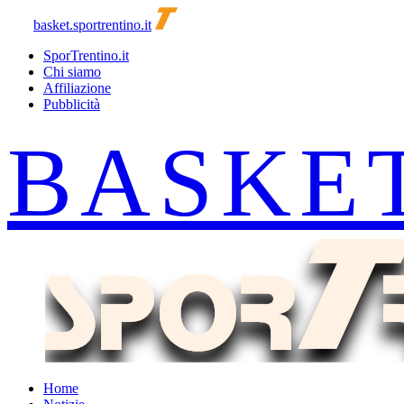
basket.sportrentino.it
SporTrentino.it
Chi siamo
Affiliazione
Pubblicità
Home