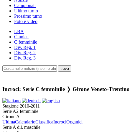
Notizie
Campionati
Ultimo turno
Prossimo turno
Foto e video
LBA
C unica
C femminile
Div. Reg. 1
Div. Reg. 2
Div. Reg. 3
Incroci: Serie C femminile ❭ Girone Veneto-Trentino
Stagione 2010-2011
Serie A2 femminile
Girone A
Ultima
Calendario
Classifica
Incroci
Organici
Serie A dil. maschile