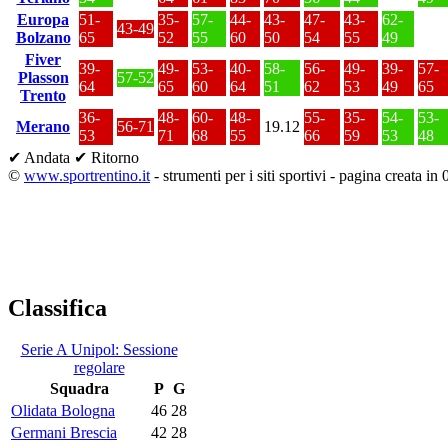
Europa
51-
35-
57-
44-
43-
47-
43-
62-
43-49
Bolzano
65
52
55
60
50
54
55
49
Fiver
39-
49-
53-
40-
58-
56-
49-
39-
57-
Plasson
57-52
64
65
60
64
51
62
53
49
65
Trento
36-
48-
60-
48-
55-
35-
54-
53-
Merano
56-71
19.12
53
71
68
55
66
59
53
48
✔ Andata
✔ Ritorno
©
www.sportrentino.it
- strumenti per i siti sportivi - pagina creata in 
Classifica
Serie A Unipol: Sessione
regolare
Squadra
P
G
Olidata Bologna
46
28
Germani Brescia
42
28