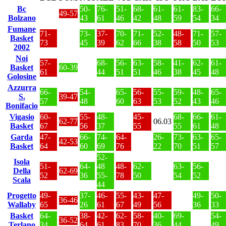
Bc
50-
76-
51-
68-
61-
61-
83-
66-
49-57
Bolzano
43
61
46
42
48
59
54
34
Fumane
71-
73-
37-
70-
71-
52-
48-
71-
57-
Basket
73
45
39
62
66
38
58
50
53
2002
Noi
57-
68-
56-
63-
58-
41-
62-
61-
Basket
60-39
61
44
51
51
46
38
45
48
Golosine
Azzurra
66-
54-
65-
56-
55-
59-
48-
65-
S.
39-47
57
48
60
63
53
52
43
46
Bonifacio
Vigasio
60-
55-
48-
45-
68-
66-
61-
62-77
06.03
Basket
67
56
37
55
55
61
48
Garda
47-
66-
74-
64-
26-
73-
63-
65-
42-53
Basket
64
60
69
76
22
70
51
57
52-
Isola
51-
64-
48
48-
62-
63-
56-
Della
62-69
52
36
55-
78
50
54
52
Scala
44
Progetto
49-
37-
46-
55-
43-
47-
49-
50-
36-46
Wallaby
65
26
61
67
49
56
36
33
Basket
64-
38-
42-
62-
58-
40-
69-
54-
36-52
Terlano
34
64
61
83
70
36
44
49