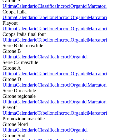
Girone A
Ultima
Calendario
Classifica
Incroci
Organici
Marcatori
Coppa Italia
Ultima
Calendario
Tabellone
Incroci
Organici
Marcatori
Playout
Ultima
Calendario
Tabellone
Incroci
Organici
Marcatori
Coppa Italia final four
Ultima
Calendario
Tabellone
Incroci
Organici
Marcatori
Serie B dil. maschile
Girone B
Ultima
Calendario
Classifica
Incroci
Organici
Serie C2 maschile
Girone A
Ultima
Calendario
Tabellone
Incroci
Organici
Marcatori
Girone D
Ultima
Calendario
Classifica
Incroci
Organici
Marcatori
Serie D maschile
Girone regionale
Ultima
Calendario
Classifica
Incroci
Organici
Marcatori
Playoff
Ultima
Calendario
Tabellone
Incroci
Organici
Marcatori
Promozione maschile
Girone Nord
Ultima
Calendario
Classifica
Incroci
Organici
Girone Sud