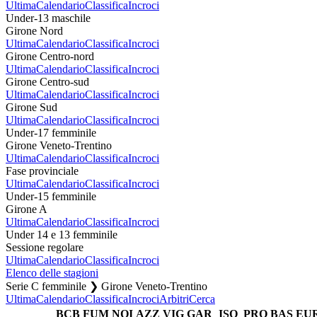
Ultima
Calendario
Classifica
Incroci
Under-13 maschile
Girone Nord
Ultima
Calendario
Classifica
Incroci
Girone Centro-nord
Ultima
Calendario
Classifica
Incroci
Girone Centro-sud
Ultima
Calendario
Classifica
Incroci
Girone Sud
Ultima
Calendario
Classifica
Incroci
Under-17 femminile
Girone Veneto-Trentino
Ultima
Calendario
Classifica
Incroci
Fase provinciale
Ultima
Calendario
Classifica
Incroci
Under-15 femminile
Girone A
Ultima
Calendario
Classifica
Incroci
Under 14 e 13 femminile
Sessione regolare
Ultima
Calendario
Classifica
Incroci
Elenco delle stagioni
Serie C femminile ❯ Girone Veneto-Trentino
Ultima
Calendario
Classifica
Incroci
Arbitri
Cerca
BCB
FUM
NOI
AZZ
VIG
GAR
ISO
PRO
BAS
EU