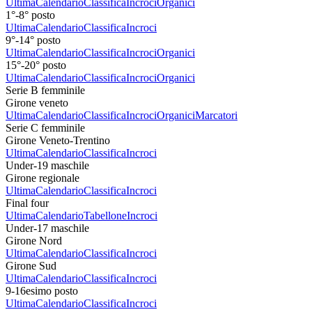
Ultima
Calendario
Classifica
Incroci
Organici
1°-8° posto
Ultima
Calendario
Classifica
Incroci
9°-14° posto
Ultima
Calendario
Classifica
Incroci
Organici
15°-20° posto
Ultima
Calendario
Classifica
Incroci
Organici
Serie B femminile
Girone veneto
Ultima
Calendario
Classifica
Incroci
Organici
Marcatori
Serie C femminile
Girone Veneto-Trentino
Ultima
Calendario
Classifica
Incroci
Under-19 maschile
Girone regionale
Ultima
Calendario
Classifica
Incroci
Final four
Ultima
Calendario
Tabellone
Incroci
Under-17 maschile
Girone Nord
Ultima
Calendario
Classifica
Incroci
Girone Sud
Ultima
Calendario
Classifica
Incroci
9-16esimo posto
Ultima
Calendario
Classifica
Incroci