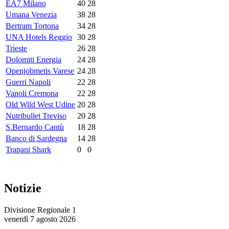
EA7 Milano
40
28
Umana Venezia
38
28
Bertram Tortona
34
28
UNA Hotels Reggio
30
28
Trieste
26
28
Dolomiti Energia
24
28
Openjobmetis Varese
24
28
Guerri Napoli
22
28
Vanoli Cremona
22
28
Old Wild West Udine
20
28
Nutribullet Treviso
20
28
S.Bernardo Cantù
18
28
Banco di Sardegna
14
28
Trapani Shark
0
0
Notizie
Divisione Regionale 1
venerdì 7 agosto 2026