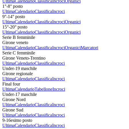
Ultima
Calendario
Classifica
Incroci
Organici
1°-8° posto
Ultima
Calendario
Classifica
Incroci
9°-14° posto
Ultima
Calendario
Classifica
Incroci
Organici
15°-20° posto
Ultima
Calendario
Classifica
Incroci
Organici
Serie B femminile
Girone veneto
Ultima
Calendario
Classifica
Incroci
Organici
Marcatori
Serie C femminile
Girone Veneto-Trentino
Ultima
Calendario
Classifica
Incroci
Under-19 maschile
Girone regionale
Ultima
Calendario
Classifica
Incroci
Final four
Ultima
Calendario
Tabellone
Incroci
Under-17 maschile
Girone Nord
Ultima
Calendario
Classifica
Incroci
Girone Sud
Ultima
Calendario
Classifica
Incroci
9-16esimo posto
Ultima
Calendario
Classifica
Incroci