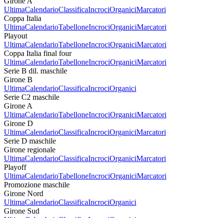
Girone A
Ultima
Calendario
Classifica
Incroci
Organici
Marcatori
Coppa Italia
Ultima
Calendario
Tabellone
Incroci
Organici
Marcatori
Playout
Ultima
Calendario
Tabellone
Incroci
Organici
Marcatori
Coppa Italia final four
Ultima
Calendario
Tabellone
Incroci
Organici
Marcatori
Serie B dil. maschile
Girone B
Ultima
Calendario
Classifica
Incroci
Organici
Serie C2 maschile
Girone A
Ultima
Calendario
Tabellone
Incroci
Organici
Marcatori
Girone D
Ultima
Calendario
Classifica
Incroci
Organici
Marcatori
Serie D maschile
Girone regionale
Ultima
Calendario
Classifica
Incroci
Organici
Marcatori
Playoff
Ultima
Calendario
Tabellone
Incroci
Organici
Marcatori
Promozione maschile
Girone Nord
Ultima
Calendario
Classifica
Incroci
Organici
Girone Sud