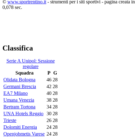
©
www.sportrentino.it
- strumenti per i siti sportivi - pagina creata in
0,078 sec.
Classifica
Serie A Unipol: Sessione
regolare
Squadra
P
G
Olidata Bologna
46
28
Germani Brescia
42
28
EA7 Milano
40
28
Umana Venezia
38
28
Bertram Tortona
34
28
UNA Hotels Reggio
30
28
Trieste
26
28
Dolomiti Energia
24
28
Openjobmetis Varese
24
28