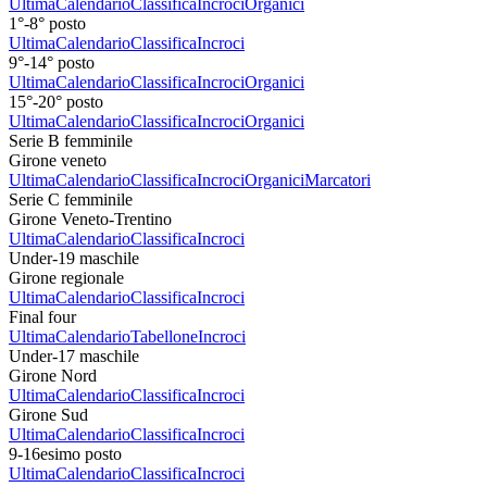
Ultima
Calendario
Classifica
Incroci
Organici
1°-8° posto
Ultima
Calendario
Classifica
Incroci
9°-14° posto
Ultima
Calendario
Classifica
Incroci
Organici
15°-20° posto
Ultima
Calendario
Classifica
Incroci
Organici
Serie B femminile
Girone veneto
Ultima
Calendario
Classifica
Incroci
Organici
Marcatori
Serie C femminile
Girone Veneto-Trentino
Ultima
Calendario
Classifica
Incroci
Under-19 maschile
Girone regionale
Ultima
Calendario
Classifica
Incroci
Final four
Ultima
Calendario
Tabellone
Incroci
Under-17 maschile
Girone Nord
Ultima
Calendario
Classifica
Incroci
Girone Sud
Ultima
Calendario
Classifica
Incroci
9-16esimo posto
Ultima
Calendario
Classifica
Incroci