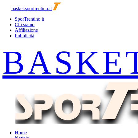
basket.sportrentino.it
SporTrentino.it
Chi siamo
Affiliazione
Pubblicità
Home