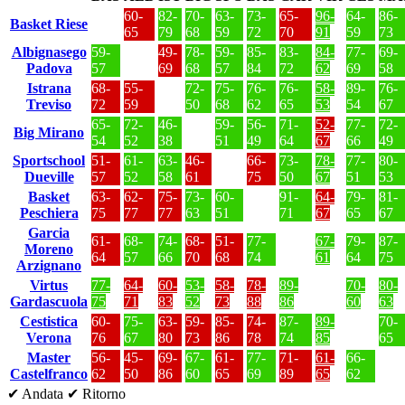
60-
82-
70-
63-
73-
65-
96-
64-
86-
Basket Riese
65
79
68
59
72
70
91
59
73
Albignasego
59-
49-
78-
59-
85-
83-
84-
77-
69-
Padova
57
69
68
57
84
72
62
69
58
Istrana
68-
55-
72-
75-
76-
76-
58-
89-
76-
Treviso
72
59
50
68
62
65
53
54
67
65-
72-
46-
59-
56-
71-
52-
77-
72-
Big Mirano
54
52
38
51
49
64
67
66
49
Sportschool
51-
61-
63-
46-
66-
73-
78-
77-
80-
Dueville
57
52
58
61
75
50
67
51
53
Basket
63-
62-
75-
73-
60-
91-
64-
79-
81-
Peschiera
75
77
77
63
51
71
67
65
67
Garcia
61-
68-
74-
68-
51-
77-
67-
79-
87-
Moreno
64
57
66
70
68
74
61
64
75
Arzignano
Virtus
77-
64-
60-
53-
58-
78-
89-
70-
80-
Gardascuola
75
71
83
52
73
88
86
60
63
Cestistica
60-
75-
63-
59-
85-
74-
87-
89-
70-
Verona
76
67
80
73
86
78
74
85
65
Master
56-
45-
69-
67-
61-
77-
71-
61-
66-
Castelfranco
62
50
86
60
65
69
89
65
62
✔ Andata
✔ Ritorno