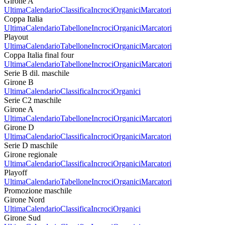
Girone A
Ultima
Calendario
Classifica
Incroci
Organici
Marcatori
Coppa Italia
Ultima
Calendario
Tabellone
Incroci
Organici
Marcatori
Playout
Ultima
Calendario
Tabellone
Incroci
Organici
Marcatori
Coppa Italia final four
Ultima
Calendario
Tabellone
Incroci
Organici
Marcatori
Serie B dil. maschile
Girone B
Ultima
Calendario
Classifica
Incroci
Organici
Serie C2 maschile
Girone A
Ultima
Calendario
Tabellone
Incroci
Organici
Marcatori
Girone D
Ultima
Calendario
Classifica
Incroci
Organici
Marcatori
Serie D maschile
Girone regionale
Ultima
Calendario
Classifica
Incroci
Organici
Marcatori
Playoff
Ultima
Calendario
Tabellone
Incroci
Organici
Marcatori
Promozione maschile
Girone Nord
Ultima
Calendario
Classifica
Incroci
Organici
Girone Sud