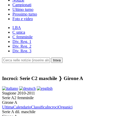
Notizie
Campionati
Ultimo turno
Prossimo turno
Foto e video
LBA
C unica
C femminile
Div. Reg. 1
Div. Reg. 2
Div. Reg. 3
Incroci: Serie C2 maschile ❭ Girone A
Stagione 2010-2011
Serie A2 femminile
Girone A
Ultima
Calendario
Classifica
Incroci
Organici
Serie A dil. maschile