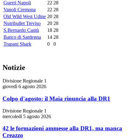
Guerri Napoli
22
28
Vanoli Cremona
22
28
Old Wild West Udine
20
28
Nutribullet Treviso
20
28
S.Bernardo Cantù
18
28
Banco di Sardegna
14
28
Trapani Shark
0
0
Notizie
Divisione Regionale 1
giovedì 6 agosto 2026
Colpo d'agosto: il Maia rinuncia alla DR1
Divisione Regionale 1
mercoledì 5 agosto 2026
42 le formazioni ammesse alla DR1, ma manca
Creazzo