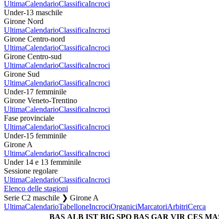
Ultima
Calendario
Classifica
Incroci
Under-13 maschile
Girone Nord
Ultima
Calendario
Classifica
Incroci
Girone Centro-nord
Ultima
Calendario
Classifica
Incroci
Girone Centro-sud
Ultima
Calendario
Classifica
Incroci
Girone Sud
Ultima
Calendario
Classifica
Incroci
Under-17 femminile
Girone Veneto-Trentino
Ultima
Calendario
Classifica
Incroci
Fase provinciale
Ultima
Calendario
Classifica
Incroci
Under-15 femminile
Girone A
Ultima
Calendario
Classifica
Incroci
Under 14 e 13 femminile
Sessione regolare
Ultima
Calendario
Classifica
Incroci
Elenco delle stagioni
Serie C2 maschile ❯ Girone A
Ultima
Calendario
Tabellone
Incroci
Organici
Marcatori
Arbitri
Cerca
BAS
ALB
IST
BIG
SPO
BAS
GAR
VIR
CES
MA