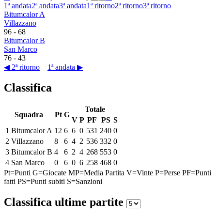
1ª andata
2ª andata
3ª andata
1ª ritorno
2ª ritorno
3ª ritorno
Bitumcalor A
Villazzano
96
-
68
Bitumcalor B
San Marco
76
-
43
◀ 2ª ritorno
1ª andata ▶
Classifica
Totale
Squadra
Pt
G
V
P
PF
PS
S
1
Bitumcalor A
12
6
6
0
531
240
0
2
Villazzano
8
6
4
2
536
332
0
3
Bitumcalor B
4
6
2
4
268
553
0
4
San Marco
0
6
0
6
258
468
0
Pt=Punti
G=Giocate
MP=Media Partita
V=Vinte
P=Perse
PF=Punti
fatti
PS=Punti subiti
S=Sanzioni
Classifica ultime partite