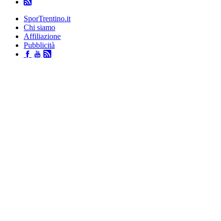
SporTrentino.it
Chi siamo
Affiliazione
Pubblicità