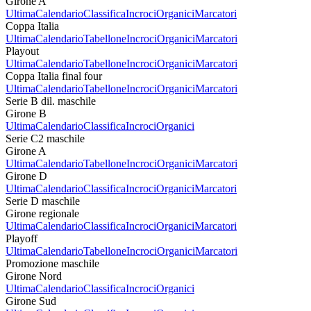
Girone A
Ultima
Calendario
Classifica
Incroci
Organici
Marcatori
Coppa Italia
Ultima
Calendario
Tabellone
Incroci
Organici
Marcatori
Playout
Ultima
Calendario
Tabellone
Incroci
Organici
Marcatori
Coppa Italia final four
Ultima
Calendario
Tabellone
Incroci
Organici
Marcatori
Serie B dil. maschile
Girone B
Ultima
Calendario
Classifica
Incroci
Organici
Serie C2 maschile
Girone A
Ultima
Calendario
Tabellone
Incroci
Organici
Marcatori
Girone D
Ultima
Calendario
Classifica
Incroci
Organici
Marcatori
Serie D maschile
Girone regionale
Ultima
Calendario
Classifica
Incroci
Organici
Marcatori
Playoff
Ultima
Calendario
Tabellone
Incroci
Organici
Marcatori
Promozione maschile
Girone Nord
Ultima
Calendario
Classifica
Incroci
Organici
Girone Sud