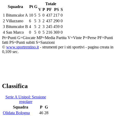
Totale
Squadra
Pt
G
V
P
PF
PS
S
1
Bitumcalor A
10
5
5
0
437
217
0
2
Villazzano
6
5
3
2
437
290
0
3
Bitumcalor B
4
5
2
3
245
459
0
4
San Marco
0
5
0
5
216
369
0
Pt=Punti
G=Giocate
MP=Media Partita
V=Vinte
P=Perse
PF=Punti
fatti
PS=Punti subiti
S=Sanzioni
©
www.sportrentino.it
- strumenti per i siti sportivi - pagina creata in
0,109 sec.
Classifica
Serie A Unipol: Sessione
regolare
Squadra
P
G
Olidata Bologna
46
28