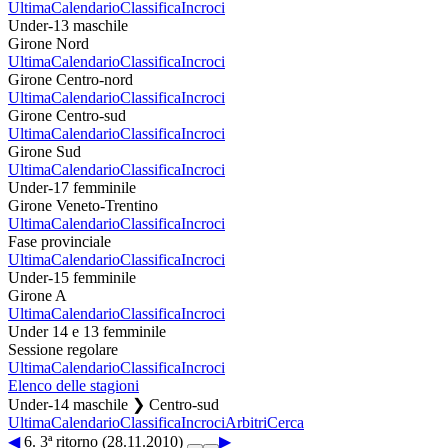
Ultima
Calendario
Classifica
Incroci
Under-13 maschile
Girone Nord
Ultima
Calendario
Classifica
Incroci
Girone Centro-nord
Ultima
Calendario
Classifica
Incroci
Girone Centro-sud
Ultima
Calendario
Classifica
Incroci
Girone Sud
Ultima
Calendario
Classifica
Incroci
Under-17 femminile
Girone Veneto-Trentino
Ultima
Calendario
Classifica
Incroci
Fase provinciale
Ultima
Calendario
Classifica
Incroci
Under-15 femminile
Girone A
Ultima
Calendario
Classifica
Incroci
Under 14 e 13 femminile
Sessione regolare
Ultima
Calendario
Classifica
Incroci
Elenco delle stagioni
Under-14 maschile ❯ Centro-sud
Ultima
Calendario
Classifica
Incroci
Arbitri
Cerca
◀
6. 3ª ritorno (28.11.2010)
▶