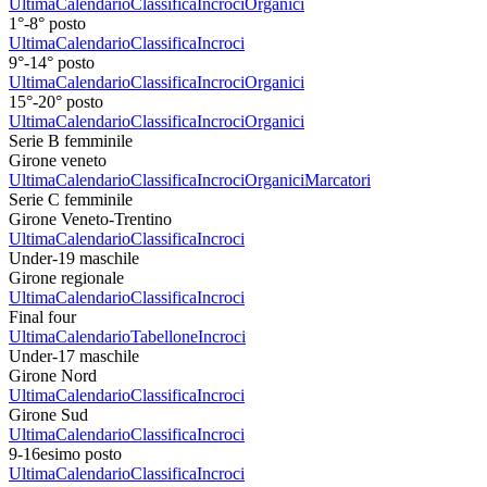
Ultima
Calendario
Classifica
Incroci
Organici
1°-8° posto
Ultima
Calendario
Classifica
Incroci
9°-14° posto
Ultima
Calendario
Classifica
Incroci
Organici
15°-20° posto
Ultima
Calendario
Classifica
Incroci
Organici
Serie B femminile
Girone veneto
Ultima
Calendario
Classifica
Incroci
Organici
Marcatori
Serie C femminile
Girone Veneto-Trentino
Ultima
Calendario
Classifica
Incroci
Under-19 maschile
Girone regionale
Ultima
Calendario
Classifica
Incroci
Final four
Ultima
Calendario
Tabellone
Incroci
Under-17 maschile
Girone Nord
Ultima
Calendario
Classifica
Incroci
Girone Sud
Ultima
Calendario
Classifica
Incroci
9-16esimo posto
Ultima
Calendario
Classifica
Incroci