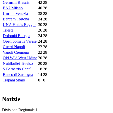
Germani Brescia
42
28
EA7 Milano
40
28
Umana Venezia
38
28
Bertram Tortona
34
28
UNA Hotels Reggio
30
28
Trieste
26
28
Dolomiti Energia
24
28
Openjobmetis Varese
24
28
Guerri Napoli
22
28
Vanoli Cremona
22
28
Old Wild West Udine
20
28
Nutribullet Treviso
20
28
S.Bernardo Cantù
18
28
Banco di Sardegna
14
28
Trapani Shark
0
0
Notizie
Divisione Regionale 1