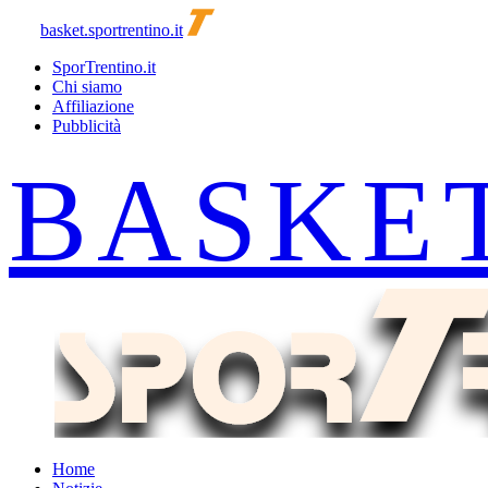
basket.sportrentino.it
SporTrentino.it
Chi siamo
Affiliazione
Pubblicità
Home