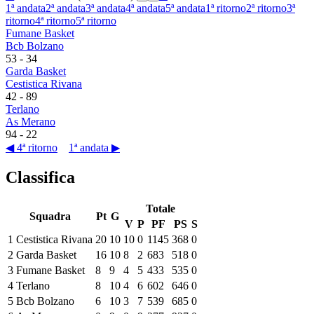
1ª andata
2ª andata
3ª andata
4ª andata
5ª andata
1ª ritorno
2ª ritorno
3ª
ritorno
4ª ritorno
5ª ritorno
Fumane Basket
Bcb Bolzano
53
-
34
Garda Basket
Cestistica Rivana
42
-
89
Terlano
As Merano
94
-
22
◀ 4ª ritorno
1ª andata ▶
Classifica
Totale
Squadra
Pt
G
V
P
PF
PS
S
1
Cestistica Rivana
20
10
10
0
1145
368
0
2
Garda Basket
16
10
8
2
683
518
0
3
Fumane Basket
8
9
4
5
433
535
0
4
Terlano
8
10
4
6
602
646
0
5
Bcb Bolzano
6
10
3
7
539
685
0