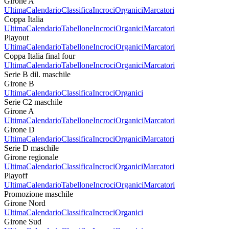
Girone A
Ultima
Calendario
Classifica
Incroci
Organici
Marcatori
Coppa Italia
Ultima
Calendario
Tabellone
Incroci
Organici
Marcatori
Playout
Ultima
Calendario
Tabellone
Incroci
Organici
Marcatori
Coppa Italia final four
Ultima
Calendario
Tabellone
Incroci
Organici
Marcatori
Serie B dil. maschile
Girone B
Ultima
Calendario
Classifica
Incroci
Organici
Serie C2 maschile
Girone A
Ultima
Calendario
Tabellone
Incroci
Organici
Marcatori
Girone D
Ultima
Calendario
Classifica
Incroci
Organici
Marcatori
Serie D maschile
Girone regionale
Ultima
Calendario
Classifica
Incroci
Organici
Marcatori
Playoff
Ultima
Calendario
Tabellone
Incroci
Organici
Marcatori
Promozione maschile
Girone Nord
Ultima
Calendario
Classifica
Incroci
Organici
Girone Sud