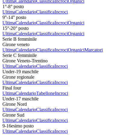
Ultima
Calendario
Classifica
Incroci
Organici
1°-8° posto
Ultima
Calendario
Classifica
Incroci
9°-14° posto
Ultima
Calendario
Classifica
Incroci
Organici
15°-20° posto
Ultima
Calendario
Classifica
Incroci
Organici
Serie B femminile
Girone veneto
Ultima
Calendario
Classifica
Incroci
Organici
Marcatori
Serie C femminile
Girone Veneto-Trentino
Ultima
Calendario
Classifica
Incroci
Under-19 maschile
Girone regionale
Ultima
Calendario
Classifica
Incroci
Final four
Ultima
Calendario
Tabellone
Incroci
Under-17 maschile
Girone Nord
Ultima
Calendario
Classifica
Incroci
Girone Sud
Ultima
Calendario
Classifica
Incroci
9-16esimo posto
Ultima
Calendario
Classifica
Incroci