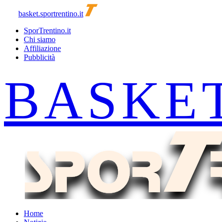
basket.sportrentino.it
SporTrentino.it
Chi siamo
Affiliazione
Pubblicità
Home