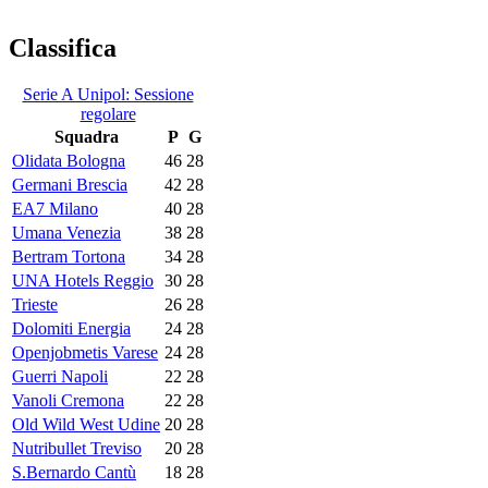
Classifica
Serie A Unipol: Sessione
regolare
Squadra
P
G
Olidata Bologna
46
28
Germani Brescia
42
28
EA7 Milano
40
28
Umana Venezia
38
28
Bertram Tortona
34
28
UNA Hotels Reggio
30
28
Trieste
26
28
Dolomiti Energia
24
28
Openjobmetis Varese
24
28
Guerri Napoli
22
28
Vanoli Cremona
22
28
Old Wild West Udine
20
28
Nutribullet Treviso
20
28
S.Bernardo Cantù
18
28