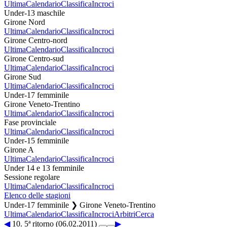
Ultima
Calendario
Classifica
Incroci
Under-13 maschile
Girone Nord
Ultima
Calendario
Classifica
Incroci
Girone Centro-nord
Ultima
Calendario
Classifica
Incroci
Girone Centro-sud
Ultima
Calendario
Classifica
Incroci
Girone Sud
Ultima
Calendario
Classifica
Incroci
Under-17 femminile
Girone Veneto-Trentino
Ultima
Calendario
Classifica
Incroci
Fase provinciale
Ultima
Calendario
Classifica
Incroci
Under-15 femminile
Girone A
Ultima
Calendario
Classifica
Incroci
Under 14 e 13 femminile
Sessione regolare
Ultima
Calendario
Classifica
Incroci
Elenco delle stagioni
Under-17 femminile ❯ Girone Veneto-Trentino
Ultima
Calendario
Classifica
Incroci
Arbitri
Cerca
◀
10. 5ª ritorno (06.02.2011)
▶