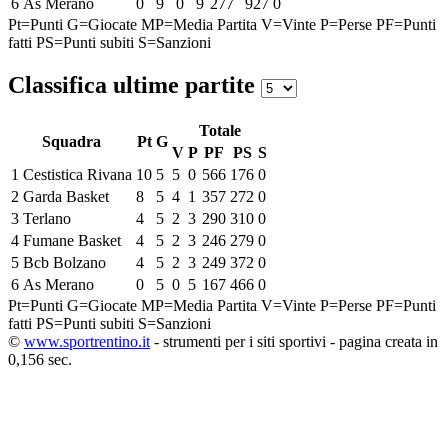
6
As Merano
0
9
0
9
277
927
0
Pt=Punti
G=Giocate
MP=Media Partita
V=Vinte
P=Perse
PF=Punti
fatti
PS=Punti subiti
S=Sanzioni
Classifica ultime partite
Totale
Squadra
Pt
G
V
P
PF
PS
S
1
Cestistica Rivana
10
5
5
0
566
176
0
2
Garda Basket
8
5
4
1
357
272
0
3
Terlano
4
5
2
3
290
310
0
4
Fumane Basket
4
5
2
3
246
279
0
5
Bcb Bolzano
4
5
2
3
249
372
0
6
As Merano
0
5
0
5
167
466
0
Pt=Punti
G=Giocate
MP=Media Partita
V=Vinte
P=Perse
PF=Punti
fatti
PS=Punti subiti
S=Sanzioni
©
www.sportrentino.it
- strumenti per i siti sportivi - pagina creata in
0,156 sec.