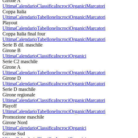
Girone A
Ultima
Calendario
Classifica
Incroci
Organici
Marcatori
Coppa Italia
Ultima
Calendario
Tabellone
Incroci
Organici
Marcatori
Playout
Ultima
Calendario
Tabellone
Incroci
Organici
Marcatori
Coppa Italia final four
Ultima
Calendario
Tabellone
Incroci
Organici
Marcatori
Serie B dil. maschile
Girone B
Ultima
Calendario
Classifica
Incroci
Organici
Serie C2 maschile
Girone A
Ultima
Calendario
Tabellone
Incroci
Organici
Marcatori
Girone D
Ultima
Calendario
Classifica
Incroci
Organici
Marcatori
Serie D maschile
Girone regionale
Ultima
Calendario
Classifica
Incroci
Organici
Marcatori
Playoff
Ultima
Calendario
Tabellone
Incroci
Organici
Marcatori
Promozione maschile
Girone Nord
Ultima
Calendario
Classifica
Incroci
Organici
Girone Sud