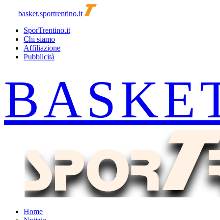
basket.sportrentino.it
SporTrentino.it
Chi siamo
Affiliazione
Pubblicità
Home