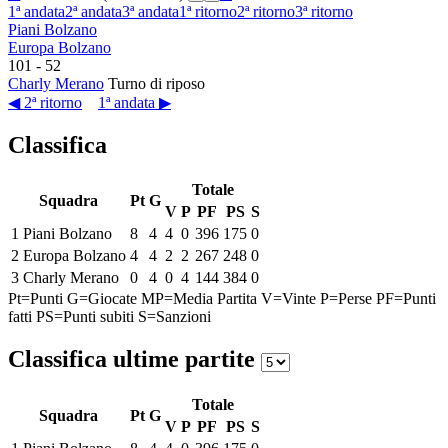
1ª andata
2ª andata
3ª andata
1ª ritorno
2ª ritorno
3ª ritorno
Piani Bolzano
Europa Bolzano
101
-
52
Charly Merano
Turno di riposo
◀ 2ª ritorno
1ª andata ▶
Classifica
Totale
Squadra
Pt
G
V
P
PF
PS
S
1
Piani Bolzano
8
4
4
0
396
175
0
2
Europa Bolzano
4
4
2
2
267
248
0
3
Charly Merano
0
4
0
4
144
384
0
Pt=Punti
G=Giocate
MP=Media Partita
V=Vinte
P=Perse
PF=Punti
fatti
PS=Punti subiti
S=Sanzioni
Classifica ultime partite
Totale
Squadra
Pt
G
V
P
PF
PS
S