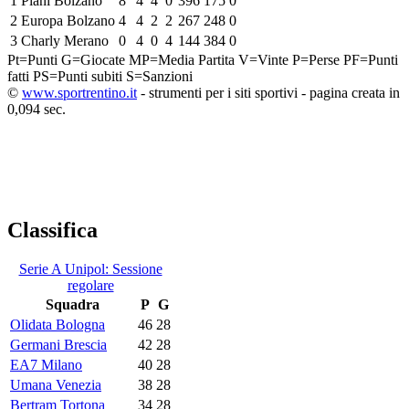
1
Piani Bolzano
8
4
4
0
396
175
0
2
Europa Bolzano
4
4
2
2
267
248
0
3
Charly Merano
0
4
0
4
144
384
0
Pt=Punti
G=Giocate
MP=Media Partita
V=Vinte
P=Perse
PF=Punti
fatti
PS=Punti subiti
S=Sanzioni
©
www.sportrentino.it
- strumenti per i siti sportivi - pagina creata in
0,094 sec.
Classifica
Serie A Unipol: Sessione
regolare
Squadra
P
G
Olidata Bologna
46
28
Germani Brescia
42
28
EA7 Milano
40
28
Umana Venezia
38
28
Bertram Tortona
34
28