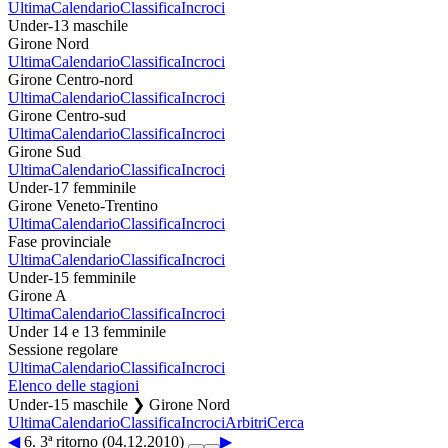
Ultima
Calendario
Classifica
Incroci
Under-13 maschile
Girone Nord
Ultima
Calendario
Classifica
Incroci
Girone Centro-nord
Ultima
Calendario
Classifica
Incroci
Girone Centro-sud
Ultima
Calendario
Classifica
Incroci
Girone Sud
Ultima
Calendario
Classifica
Incroci
Under-17 femminile
Girone Veneto-Trentino
Ultima
Calendario
Classifica
Incroci
Fase provinciale
Ultima
Calendario
Classifica
Incroci
Under-15 femminile
Girone A
Ultima
Calendario
Classifica
Incroci
Under 14 e 13 femminile
Sessione regolare
Ultima
Calendario
Classifica
Incroci
Elenco delle stagioni
Under-15 maschile ❯ Girone Nord
Ultima
Calendario
Classifica
Incroci
Arbitri
Cerca
◀
6. 3ª ritorno (04.12.2010)
▶