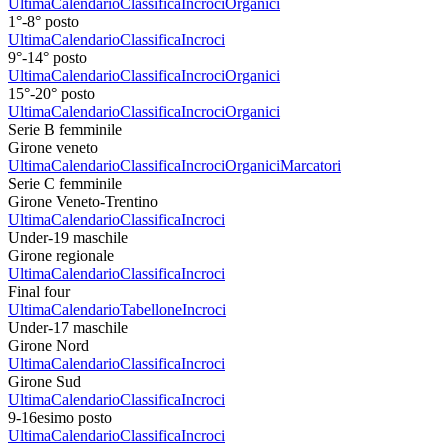
Ultima
Calendario
Classifica
Incroci
Organici
1°-8° posto
Ultima
Calendario
Classifica
Incroci
9°-14° posto
Ultima
Calendario
Classifica
Incroci
Organici
15°-20° posto
Ultima
Calendario
Classifica
Incroci
Organici
Serie B femminile
Girone veneto
Ultima
Calendario
Classifica
Incroci
Organici
Marcatori
Serie C femminile
Girone Veneto-Trentino
Ultima
Calendario
Classifica
Incroci
Under-19 maschile
Girone regionale
Ultima
Calendario
Classifica
Incroci
Final four
Ultima
Calendario
Tabellone
Incroci
Under-17 maschile
Girone Nord
Ultima
Calendario
Classifica
Incroci
Girone Sud
Ultima
Calendario
Classifica
Incroci
9-16esimo posto
Ultima
Calendario
Classifica
Incroci