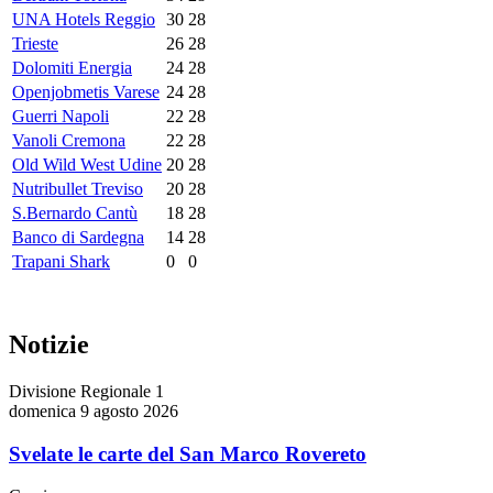
UNA Hotels Reggio
30
28
Trieste
26
28
Dolomiti Energia
24
28
Openjobmetis Varese
24
28
Guerri Napoli
22
28
Vanoli Cremona
22
28
Old Wild West Udine
20
28
Nutribullet Treviso
20
28
S.Bernardo Cantù
18
28
Banco di Sardegna
14
28
Trapani Shark
0
0
Notizie
Divisione Regionale 1
domenica 9 agosto 2026
Svelate le carte del San Marco Rovereto