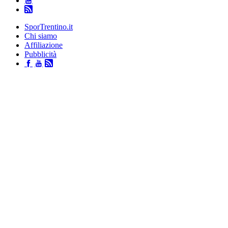
SporTrentino.it
Chi siamo
Affiliazione
Pubblicità