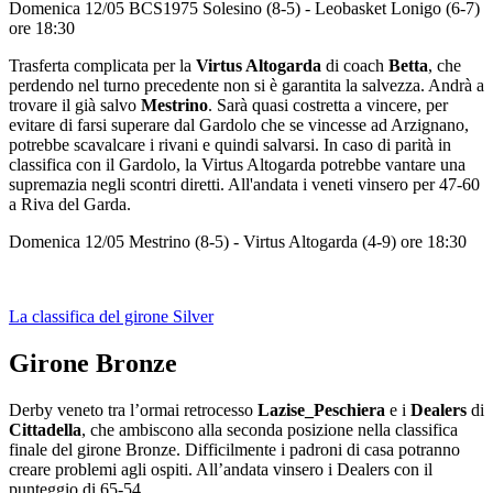
Domenica 12/05 BCS1975 Solesino (8-5) - Leobasket Lonigo (6-7)
ore 18:30
Trasferta complicata per la
Virtus Altogarda
di coach
Betta
, che
perdendo nel turno precedente non si è garantita la salvezza. Andrà a
trovare il già salvo
Mestrino
. Sarà quasi costretta a vincere, per
evitare di farsi superare dal Gardolo che se vincesse ad Arzignano,
potrebbe scavalcare i rivani e quindi salvarsi. In caso di parità in
classifica con il Gardolo, la Virtus Altogarda potrebbe vantare una
supremazia negli scontri diretti. All'andata i veneti vinsero per 47-60
a Riva del Garda.
Domenica 12/05 Mestrino (8-5) - Virtus Altogarda (4-9) ore 18:30
La classifica del girone Silver
Girone Bronze
Derby veneto tra l’ormai retrocesso
Lazise_Peschiera
e i
Dealers
di
Cittadella
, che ambiscono alla seconda posizione nella classifica
finale del girone Bronze. Difficilmente i padroni di casa potranno
creare problemi agli ospiti. All’andata vinsero i Dealers con il
punteggio di 65-54.