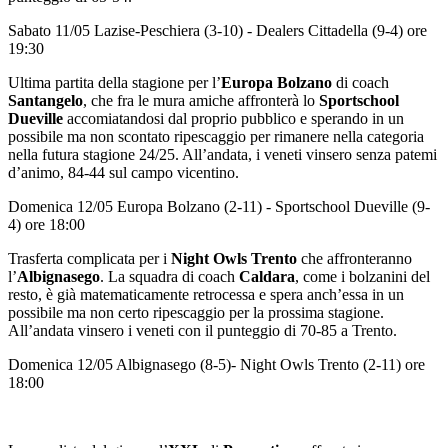
Sabato 11/05 Lazise-Peschiera (3-10) - Dealers Cittadella (9-4) ore
19:30
Ultima partita della stagione per l’
Europa Bolzano
di coach
Santangelo
, che fra le mura amiche affronterà lo
Sportschool
Dueville
accomiatandosi dal proprio pubblico e sperando in un
possibile ma non scontato ripescaggio per rimanere nella categoria
nella futura stagione 24/25. All’andata, i veneti vinsero senza patemi
d’animo, 84-44 sul campo vicentino.
Domenica 12/05 Europa Bolzano (2-11) - Sportschool Dueville (9-
4) ore 18:00
Trasferta complicata per i
Night Owls Trento
che affronteranno
l’
Albignasego
. La squadra di coach
Caldara
, come i bolzanini del
resto, è già matematicamente retrocessa e spera anch’essa in un
possibile ma non certo ripescaggio per la prossima stagione.
All’andata vinsero i veneti con il punteggio di 70-85 a Trento.
Domenica 12/05 Albignasego (8-5)- Night Owls Trento (2-11) ore
18:00