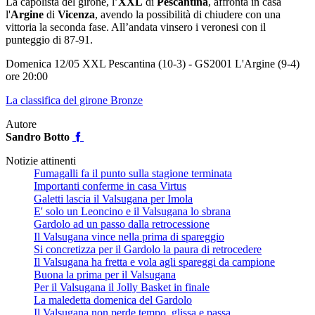
La capolista del girone, l’
XXL
di
Pescantina
, affronta in casa
l'
Argine
di
Vicenza
, avendo la possibilità di chiudere con una
vittoria la seconda fase. All’andata vinsero i veronesi con il
punteggio di 87-91.
Domenica 12/05 XXL Pescantina (10-3) - GS2001 L'Argine (9-4)
ore 20:00
La classifica del girone Bronze
Autore
Sandro Botto
Notizie attinenti
Fumagalli fa il punto sulla stagione terminata
Importanti conferme in casa Virtus
Galetti lascia il Valsugana per Imola
E' solo un Leoncino e il Valsugana lo sbrana
Gardolo ad un passo dalla retrocessione
Il Valsugana vince nella prima di spareggio
Si concretizza per il Gardolo la paura di retrocedere
Il Valsugana ha fretta e vola agli spareggi da campione
Buona la prima per il Valsugana
Per il Valsugana il Jolly Basket in finale
La maledetta domenica del Gardolo
Il Valsugana non perde tempo, glissa e passa