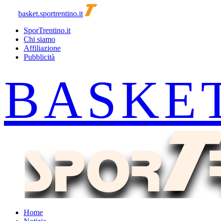
basket.sportrentino.it
SporTrentino.it
Chi siamo
Affiliazione
Pubblicità
Home