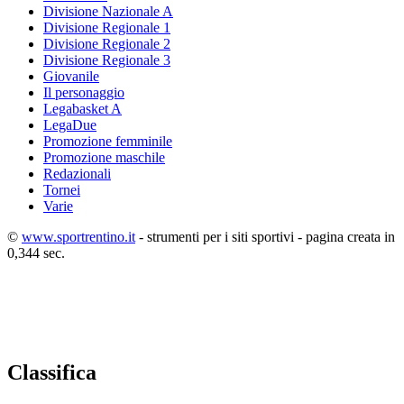
Divisione Nazionale A
Divisione Regionale 1
Divisione Regionale 2
Divisione Regionale 3
Giovanile
Il personaggio
Legabasket A
LegaDue
Promozione femminile
Promozione maschile
Redazionali
Tornei
Varie
©
www.sportrentino.it
- strumenti per i siti sportivi - pagina creata in
0,344 sec.
Classifica