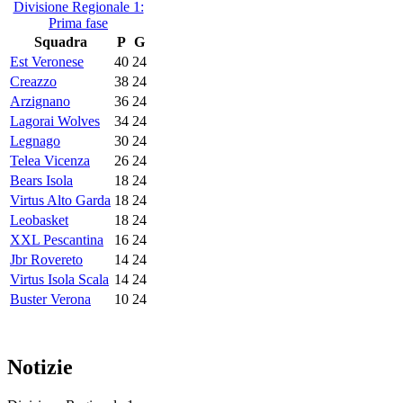
Divisione Regionale 1:
Prima fase
Squadra
P
G
Est Veronese
40
24
Creazzo
38
24
Arzignano
36
24
Lagorai Wolves
34
24
Legnago
30
24
Telea Vicenza
26
24
Bears Isola
18
24
Virtus Alto Garda
18
24
Leobasket
18
24
XXL Pescantina
16
24
Jbr Rovereto
14
24
Virtus Isola Scala
14
24
Buster Verona
10
24
Notizie