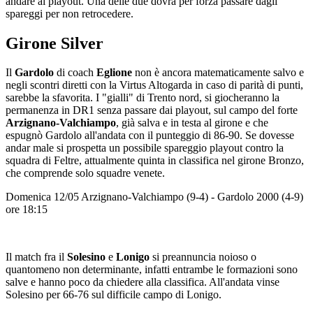
andare ai playout. Una delle due dovrà per forza passare dagli
spareggi per non retrocedere.
Girone Silver
Il
Gardolo
di coach
Eglione
non è ancora matematicamente salvo e
negli scontri diretti con la Virtus Altogarda in caso di parità di punti,
sarebbe la sfavorita. I "gialli" di Trento nord, si giocheranno la
permanenza in DR1 senza passare dai playout, sul campo del forte
Arzignano-Valchiampo
, già salva e in testa al girone e che
espugnò Gardolo all'andata con il punteggio di 86-90. Se dovesse
andar male si prospetta un possibile spareggio playout contro la
squadra di Feltre, attualmente quinta in classifica nel girone Bronzo,
che comprende solo squadre venete.
Domenica 12/05 Arzignano-Valchiampo (9-4) - Gardolo 2000 (4-9)
ore 18:15
Il match fra il
Solesino
e
Lonigo
si preannuncia noioso o
quantomeno non determinante, infatti entrambe le formazioni sono
salve e hanno poco da chiedere alla classifica. All'andata vinse
Solesino per 66-76 sul difficile campo di Lonigo.