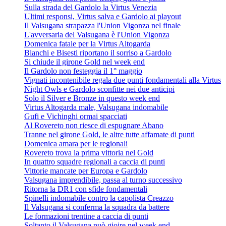
Sulla strada del Gardolo la Virtus Venezia
Ultimi responsi, Virtus salva e Gardolo ai playout
Il Valsugana strapazza l'Union Vigonza nel finale
L'avversaria del Valsugana è l'Union Vigonza
Domenica fatale per la Virtus Altogarda
Bianchi e Bisesti riportano il sorriso a Gardolo
Si chiude il girone Gold nel week end
Il Gardolo non festeggia il 1° maggio
Vignati incontenibile regala due punti fondamentali alla Virtus
Night Owls e Gardolo sconfitte nei due anticipi
Solo il Silver e Bronze in questo week end
Virtus Altogarda male, Valsugana indomabile
Gufi e Vichinghi ormai spacciati
Al Rovereto non riesce di espugnare Abano
Tranne nel girone Gold, le altre tutte affamate di punti
Domenica amara per le regionali
Rovereto trova la prima vittoria nel Gold
In quattro squadre regionali a caccia di punti
Vittorie mancate per Europa e Gardolo
Valsugana imprendibile, passa al turno successivo
Ritorna la DR1 con sfide fondamentali
Spinelli indomabile contro la capolista Creazzo
Il Valsugana si conferma la squadra da battere
Le formazioni trentine a caccia di punti
Soltanto il Valsugana può gioire nel week end