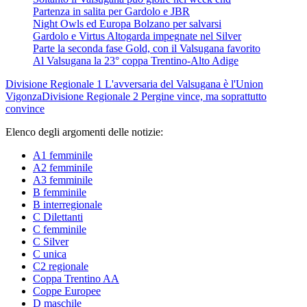
Partenza in salita per Gardolo e JBR
Night Owls ed Europa Bolzano per salvarsi
Gardolo e Virtus Altogarda impegnate nel Silver
Parte la seconda fase Gold, con il Valsugana favorito
Al Valsugana la 23° coppa Trentino-Alto Adige
Divisione Regionale 1
L'avversaria del Valsugana è l'Union
Vigonza
Divisione Regionale 2
Pergine vince, ma soprattutto
convince
Elenco degli argomenti delle notizie:
A1 femminile
A2 femminile
A3 femminile
B femminile
B interregionale
C Dilettanti
C femminile
C Silver
C unica
C2 regionale
Coppa Trentino AA
Coppe Europee
D maschile