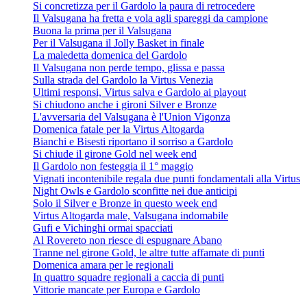
Si concretizza per il Gardolo la paura di retrocedere
Il Valsugana ha fretta e vola agli spareggi da campione
Buona la prima per il Valsugana
Per il Valsugana il Jolly Basket in finale
La maledetta domenica del Gardolo
Il Valsugana non perde tempo, glissa e passa
Sulla strada del Gardolo la Virtus Venezia
Ultimi responsi, Virtus salva e Gardolo ai playout
Si chiudono anche i gironi Silver e Bronze
L'avversaria del Valsugana è l'Union Vigonza
Domenica fatale per la Virtus Altogarda
Bianchi e Bisesti riportano il sorriso a Gardolo
Si chiude il girone Gold nel week end
Il Gardolo non festeggia il 1° maggio
Vignati incontenibile regala due punti fondamentali alla Virtus
Night Owls e Gardolo sconfitte nei due anticipi
Solo il Silver e Bronze in questo week end
Virtus Altogarda male, Valsugana indomabile
Gufi e Vichinghi ormai spacciati
Al Rovereto non riesce di espugnare Abano
Tranne nel girone Gold, le altre tutte affamate di punti
Domenica amara per le regionali
In quattro squadre regionali a caccia di punti
Vittorie mancate per Europa e Gardolo