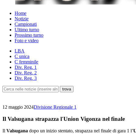
Home
Notizie
Campionati
Ultimo turno
Prossimo turno
Foto e video
LBA
C unica
C femminile
Div. Reg. 1
Div. Reg. 2
Div. Reg. 3
12 maggio 2024
Divisione Regionale 1
Il Valsugana strapazza l'Union Vigonza nel finale
Il
Valsugana
dopo un inizio stentato, strapazza nel finale di gara 1 l’
U