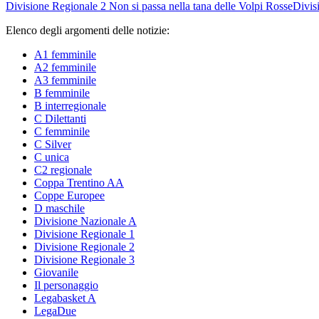
Divisione Regionale 2
Non si passa nella tana delle Volpi Rosse
Divis
Elenco degli argomenti delle notizie:
A1 femminile
A2 femminile
A3 femminile
B femminile
B interregionale
C Dilettanti
C femminile
C Silver
C unica
C2 regionale
Coppa Trentino AA
Coppe Europee
D maschile
Divisione Nazionale A
Divisione Regionale 1
Divisione Regionale 2
Divisione Regionale 3
Giovanile
Il personaggio
Legabasket A
LegaDue