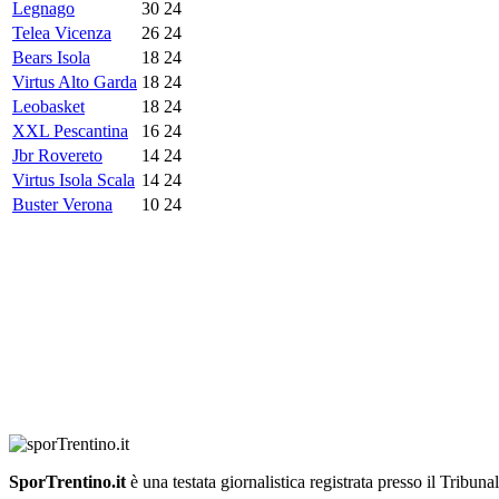
Legnago
30
24
Telea Vicenza
26
24
Bears Isola
18
24
Virtus Alto Garda
18
24
Leobasket
18
24
XXL Pescantina
16
24
Jbr Rovereto
14
24
Virtus Isola Scala
14
24
Buster Verona
10
24
SporTrentino.it
è una testata giornalistica registrata presso il Tribuna