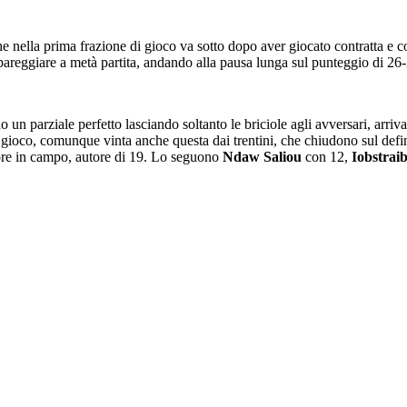
he nella prima frazione di gioco va sotto dopo aver giocato contratta e 
 pareggiare a metà partita, andando alla pausa lunga sul punteggio di 26
o un parziale perfetto lasciando soltanto le briciole agli avversari, arr
di gioco, comunque vinta anche questa dai trentini, che chiudono sul def
ore in campo, autore di 19. Lo seguono
Ndaw Saliou
con 12,
Iobstraib