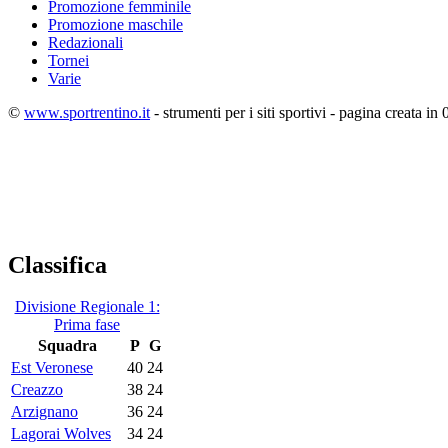
Promozione femminile
Promozione maschile
Redazionali
Tornei
Varie
©
www.sportrentino.it
- strumenti per i siti sportivi - pagina creata in 
Classifica
Divisione Regionale 1:
Prima fase
Squadra
P
G
Est Veronese
40
24
Creazzo
38
24
Arzignano
36
24
Lagorai Wolves
34
24