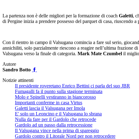
La partenza non è delle migliori per la formazione di coach
Galetti
, c
di Pergine inizia a prendere possesso del parquet di casa, riuscendo a
Con il rientro in campo il Valsugana comincia a fare sul serio, giocand
annichiliti, solo parzialmente riescono a reagire nell’ultima frazione 
Valsugana verso la finale di categoria.
Mark Mate Czumbel
il migli
Autore
Sandro Botto
Notizie attinenti
Il presidente roveretano Enrico Bettini ci parla del suo JBR
Fumagalli fa il punto sulla stagione terminata
Molo e Spinelli vestiranno in biancorosso
Importanti conferme in casa Virtus
Galetti lascia il Valsugana per Imola
E' solo un Leoncino e il Valsugana lo sbrana
Nulla da fare per il Gardolo che retrocede
Gardolo ad un passo dalla retrocessione
Il Valsugana vince nella prima di spareggio
Gardolo contro il Litorale Nord per non retrocedere