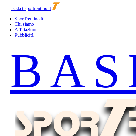
basket.sportrentino.it
SporTrentino.it
Chi siamo
Affiliazione
Pubblicità