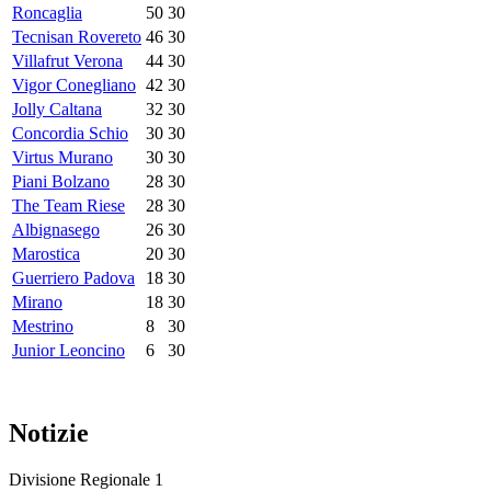
Roncaglia
50
30
Tecnisan Rovereto
46
30
Villafrut Verona
44
30
Vigor Conegliano
42
30
Jolly Caltana
32
30
Concordia Schio
30
30
Virtus Murano
30
30
Piani Bolzano
28
30
The Team Riese
28
30
Albignasego
26
30
Marostica
20
30
Guerriero Padova
18
30
Mirano
18
30
Mestrino
8
30
Junior Leoncino
6
30
Notizie
Divisione Regionale 1