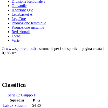
Divisione Regionale 3
Giovanile
Il personaggio
Legabasket A
LegaDue
Promozione femminile
Promozione maschile
Redazionali
Tornei
Varie
©
www.sportrentino.it
- strumenti per i siti sportivi - pagina creata in
0,188 sec.
Classifica
Serie C: Gruppo F
Squadra
P
G
Lab 23 Salzano
54
30