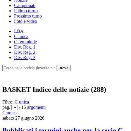
Notizie
Campionati
Ultimo turno
Prossimo turno
Foto e video
LBA
C unica
C femminile
Div. Reg. 1
Div. Reg. 2
Div. Reg. 3
BASKET
Indice delle notizie (288)
Filtro:
C unica
pag.
/ 15
argomenti
C unica
sabato 27 giugno 2026
Pubblicati i termini anche per la serie C