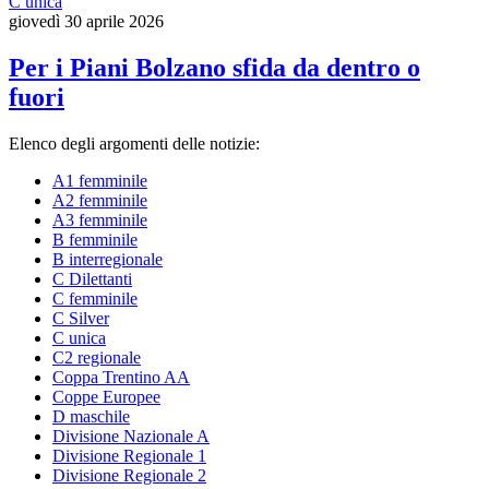
C unica
giovedì 30 aprile 2026
Per i Piani Bolzano sfida da dentro o
fuori
Elenco degli argomenti delle notizie:
A1 femminile
A2 femminile
A3 femminile
B femminile
B interregionale
C Dilettanti
C femminile
C Silver
C unica
C2 regionale
Coppa Trentino AA
Coppe Europee
D maschile
Divisione Nazionale A
Divisione Regionale 1
Divisione Regionale 2