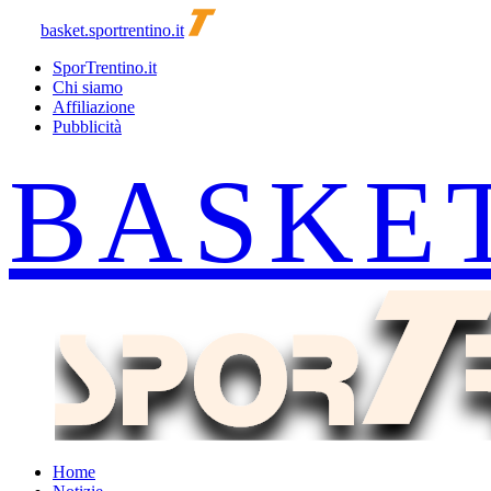
basket.sportrentino.it
SporTrentino.it
Chi siamo
Affiliazione
Pubblicità
Home