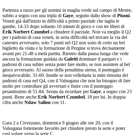
Partenza a razzo per gli uomini in maglia verde sul campo di Mestre,
subito a segno con una tripla di
Gaye
, seguito dallo show di
Pisoni
.
Veneti già dall'inizio in difficoltà a primo parziale che taglia le
gambe, 14-33 dopo soltanto 10 minuti di gioco e con tre liberi di
Erik Norbert Czumbel
a chiudere il parziale. Non va meglio il Q2
per i padroni di casa veneti, in seria difficoltà nel trovare la via del
canestro avversario, solo 7 punti nel Q2 non sono di certo un bel
biglietto da visita e la formazione di Pergine si trova decisamente
avanti per 21-48 a metà partita. Rientro dalla pausa lunga che vede
ancora la formazione guidata da
Galetti
dominare il parquet e i
padroni di casa subire senza poter fare molto, se non assistere al bel
gioco avversario. Al suono della penultima sirena, il punteggio è
inequivocabile, 31-69. Inutile se non velleitaria la mini rimonta dei
padroni di casa nel Q4, con il Valsugana che non ha bisogno di fare
molto per controllare gli avversari e finire con il punteggio
pesantissimo di 51-84. Serata da ricordare per
Gaye
, a segno con 23
punti. Bene anche
Erik Norbert Czumbel
, 18 per lui. In doppia
cifra anche
Ndaw Saliou
con 11.
Gara 2 a Civezzano, domenica 9 giugno alle ore 20, con il
Valsugana fortemente favorito per chiudere presto la serie e poter
così volare verso la serie C.