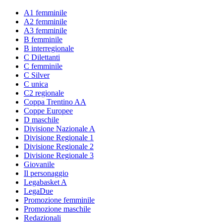
A1 femminile
A2 femminile
A3 femminile
B femminile
B interregionale
C Dilettanti
C femminile
C Silver
C unica
C2 regionale
Coppa Trentino AA
Coppe Europee
D maschile
Divisione Nazionale A
Divisione Regionale 1
Divisione Regionale 2
Divisione Regionale 3
Giovanile
Il personaggio
Legabasket A
LegaDue
Promozione femminile
Promozione maschile
Redazionali