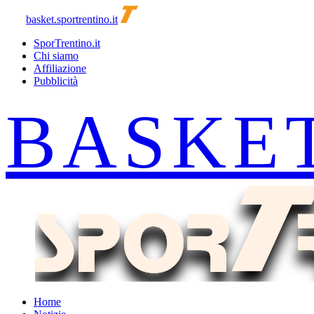
basket.sportrentino.it
SporTrentino.it
Chi siamo
Affiliazione
Pubblicità
Home