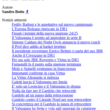
Autore
Sandro Botto
Notizie attinenti
Feddy Bailoni e le aspettative sul nuovo campionato
L'Europa Bolzano ripescato in DR1
Fissati i termini della nuova stagione 24/25
Il Valsugana è pronto ad approdare in serie B
Simone Caldara dei Night Owls annuncia il nuovo coach
Il Prof dice addio al basket trentino
Il presidente roveretano Enrico Bettini ci parla del suo JBR
Anche il Civezzano in DR1
Per ora solo JBK Rovereto e Virtus in DR1
Fumagalli fa il punto sulla stagione terminata
Molo e Spinelli vestiranno in biancorosso
Importanti conferme in casa Virtus
La Virtus Altogarda si rinforza
Galetti lascia il Valsugana per Imola
E' solo un Leoncino e il Valsugana lo sbrana
Nulla da fare per il Gardolo che retrocede
Gardolo ad un passo dalla retrocessione
Gardolo contro il Litorale Nord per non retrocedere
Si concretizza per il Gardolo la paura di retrocedere
Il Valsugana ha fretta e vola agli spareggi da campione