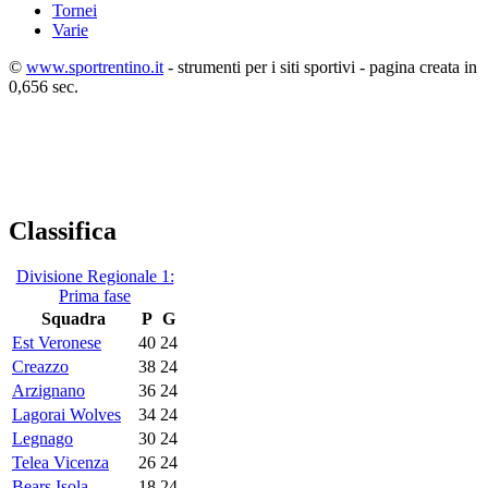
Tornei
Varie
©
www.sportrentino.it
- strumenti per i siti sportivi - pagina creata in
0,656 sec.
Classifica
Divisione Regionale 1:
Prima fase
Squadra
P
G
Est Veronese
40
24
Creazzo
38
24
Arzignano
36
24
Lagorai Wolves
34
24
Legnago
30
24
Telea Vicenza
26
24
Bears Isola
18
24