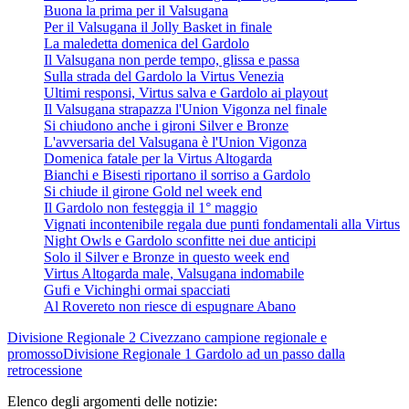
Buona la prima per il Valsugana
Per il Valsugana il Jolly Basket in finale
La maledetta domenica del Gardolo
Il Valsugana non perde tempo, glissa e passa
Sulla strada del Gardolo la Virtus Venezia
Ultimi responsi, Virtus salva e Gardolo ai playout
Il Valsugana strapazza l'Union Vigonza nel finale
Si chiudono anche i gironi Silver e Bronze
L'avversaria del Valsugana è l'Union Vigonza
Domenica fatale per la Virtus Altogarda
Bianchi e Bisesti riportano il sorriso a Gardolo
Si chiude il girone Gold nel week end
Il Gardolo non festeggia il 1° maggio
Vignati incontenibile regala due punti fondamentali alla Virtus
Night Owls e Gardolo sconfitte nei due anticipi
Solo il Silver e Bronze in questo week end
Virtus Altogarda male, Valsugana indomabile
Gufi e Vichinghi ormai spacciati
Al Rovereto non riesce di espugnare Abano
Divisione Regionale 2
Civezzano campione regionale e
promosso
Divisione Regionale 1
Gardolo ad un passo dalla
retrocessione
Elenco degli argomenti delle notizie: