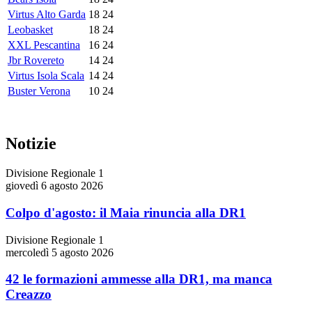
Virtus Alto Garda
18
24
Leobasket
18
24
XXL Pescantina
16
24
Jbr Rovereto
14
24
Virtus Isola Scala
14
24
Buster Verona
10
24
Notizie
Divisione Regionale 1
giovedì 6 agosto 2026
Colpo d'agosto: il Maia rinuncia alla DR1
Divisione Regionale 1
mercoledì 5 agosto 2026
42 le formazioni ammesse alla DR1, ma manca
Creazzo