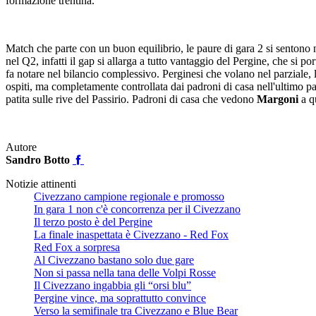
formazione trentina.
Match che parte con un buon equilibrio, le paure di gara 2 si sentono n
nel Q2, infatti il gap si allarga a tutto vantaggio del Pergine, che si 
fa notare nel bilancio complessivo. Perginesi che volano nel parziale, 
ospiti, ma completamente controllata dai padroni di casa nell'ultimo par
patita sulle rive del Passirio. Padroni di casa che vedono
Margoni
a q
Autore
Sandro Botto
Notizie attinenti
Civezzano campione regionale e promosso
In gara 1 non c'è concorrenza per il Civezzano
Il terzo posto è del Pergine
La finale inaspettata è Civezzano - Red Fox
Red Fox a sorpresa
Al Civezzano bastano solo due gare
Non si passa nella tana delle Volpi Rosse
Il Civezzano ingabbia gli “orsi blu”
Pergine vince, ma soprattutto convince
Verso la semifinale tra Civezzano e Blue Bear