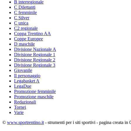
B interregionale
C Dilettanti
C femminile
C Silver
C unica
C2 regionale
Coppa Trentino AA
Coppe Europee
D maschile
Divisione Nazionale A
Divisione Regionale 1
Divisione Regionale 2
Divisione Regionale 3
Giovanile
Il personaggio
Legabasket A
LegaDue
Promozione femminile
Promozione maschile
Redazionali
Tornei
Varie
©
www.sportrentino.it
- strumenti per i siti sportivi - pagina creata in 