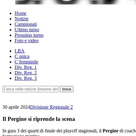
Home
Notizie
Campionati
Ultimo turno
Prossimo turno
Foto e video
LBA
C unica
C femminile
Div. Reg. 1
Div. Reg. 2
Div. Reg. 3
30 aprile 2024
Divisione Regionale 2
Il Pergine si riprende la scena
In gara 3 dei quarti di finale dei playoff stagionali, il
Pergine
di coach 