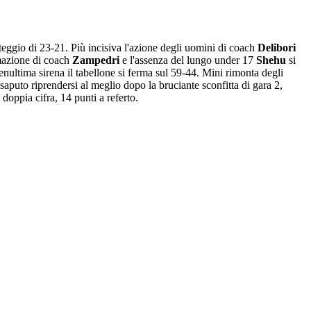
nteggio di 23-21. Più incisiva l'azione degli uomini di coach
Delibori
ormazione di coach
Zampedri
e l'assenza del lungo under 17
Shehu
si
enultima sirena il tabellone si ferma sul 59-44. Mini rimonta degli
saputo riprendersi al meglio dopo la bruciante sconfitta di gara 2,
 doppia cifra, 14 punti a referto.