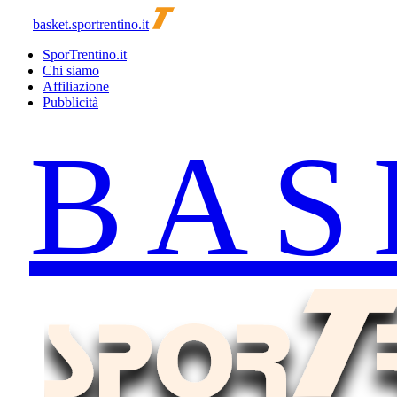
basket.sportrentino.it
SporTrentino.it
Chi siamo
Affiliazione
Pubblicità