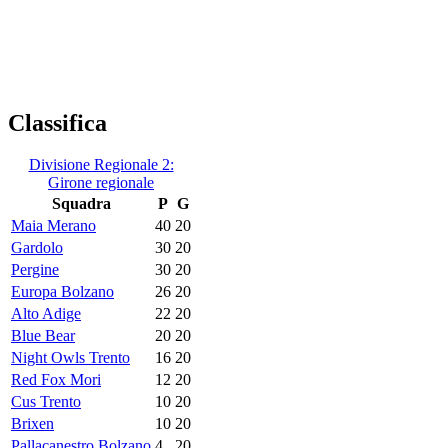
Classifica
Divisione Regionale 2:
Girone regionale
Squadra
P
G
Maia Merano
40
20
Gardolo
30
20
Pergine
30
20
Europa Bolzano
26
20
Alto Adige
22
20
Blue Bear
20
20
Night Owls Trento
16
20
Red Fox Mori
12
20
Cus Trento
10
20
Brixen
10
20
Pallacanestro Bolzano
4
20