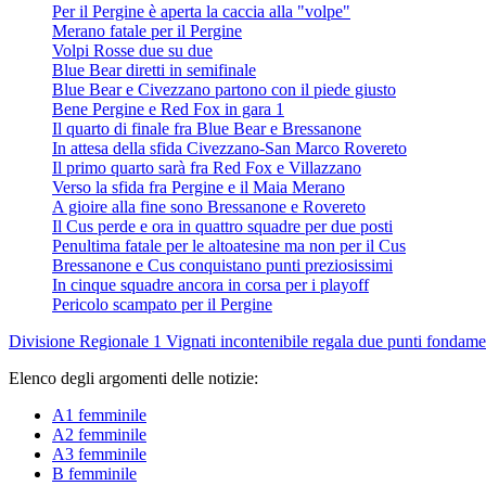
Per il Pergine è aperta la caccia alla "volpe"
Merano fatale per il Pergine
Volpi Rosse due su due
Blue Bear diretti in semifinale
Blue Bear e Civezzano partono con il piede giusto
Bene Pergine e Red Fox in gara 1
Il quarto di finale fra Blue Bear e Bressanone
In attesa della sfida Civezzano-San Marco Rovereto
Il primo quarto sarà fra Red Fox e Villazzano
Verso la sfida fra Pergine e il Maia Merano
A gioire alla fine sono Bressanone e Rovereto
Il Cus perde e ora in quattro squadre per due posti
Penultima fatale per le altoatesine ma non per il Cus
Bressanone e Cus conquistano punti preziosissimi
In cinque squadre ancora in corsa per i playoff
Pericolo scampato per il Pergine
Divisione Regionale 1
Vignati incontenibile regala due punti fondamen
Elenco degli argomenti delle notizie:
A1 femminile
A2 femminile
A3 femminile
B femminile