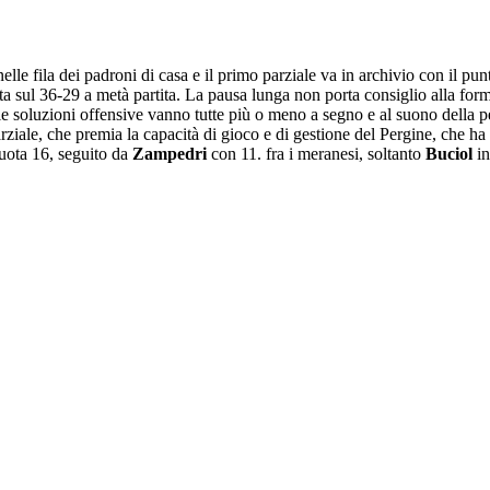
elle fila dei padroni di casa e il primo parziale va in archivio con il pu
porta sul 36-29 a metà partita. La pausa lunga non porta consiglio alla f
le soluzioni offensive vanno tutte più o meno a segno e al suono della p
ziale, che premia la capacità di gioco e di gestione del Pergine, che ha 
uota 16, seguito da
Zampedri
con 11. fra i meranesi, soltanto
Buciol
in