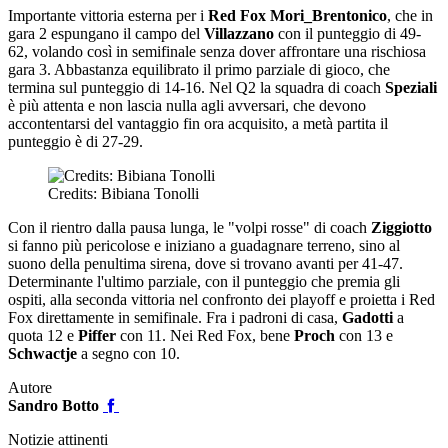
Importante vittoria esterna per i
Red Fox Mori_Brentonico
, che in
gara 2 espungano il campo del
Villazzano
con il punteggio di 49-
62, volando così in semifinale senza dover affrontare una rischiosa
gara 3. Abbastanza equilibrato il primo parziale di gioco, che
termina sul punteggio di 14-16. Nel Q2 la squadra di coach
Speziali
è più attenta e non lascia nulla agli avversari, che devono
accontentarsi del vantaggio fin ora acquisito, a metà partita il
punteggio è di 27-29.
Credits: Bibiana Tonolli
Con il rientro dalla pausa lunga, le "volpi rosse" di coach
Ziggiotto
si fanno più pericolose e iniziano a guadagnare terreno, sino al
suono della penultima sirena, dove si trovano avanti per 41-47.
Determinante l'ultimo parziale, con il punteggio che premia gli
ospiti, alla seconda vittoria nel confronto dei playoff e proietta i Red
Fox direttamente in semifinale. Fra i padroni di casa,
Gadotti
a
quota 12 e
Piffer
con 11. Nei Red Fox, bene
Proch
con 13 e
Schwactje
a segno con 10.
Autore
Sandro Botto
Notizie attinenti