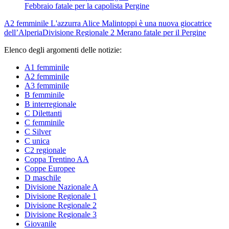
Febbraio fatale per la capolista Pergine
A2 femminile
L'azzurra Alice Malintoppi è una nuova giocatrice
dell’Alperia
Divisione Regionale 2
Merano fatale per il Pergine
Elenco degli argomenti delle notizie:
A1 femminile
A2 femminile
A3 femminile
B femminile
B interregionale
C Dilettanti
C femminile
C Silver
C unica
C2 regionale
Coppa Trentino AA
Coppe Europee
D maschile
Divisione Nazionale A
Divisione Regionale 1
Divisione Regionale 2
Divisione Regionale 3
Giovanile