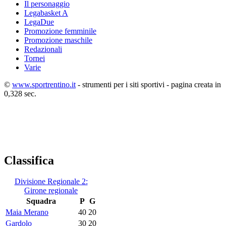
Il personaggio
Legabasket A
LegaDue
Promozione femminile
Promozione maschile
Redazionali
Tornei
Varie
©
www.sportrentino.it
- strumenti per i siti sportivi - pagina creata in
0,328 sec.
Classifica
Divisione Regionale 2:
Girone regionale
Squadra
P
G
Maia Merano
40
20
Gardolo
30
20