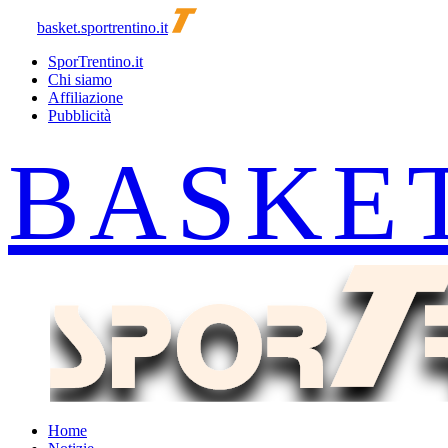
basket.sportrentino.it
SporTrentino.it
Chi siamo
Affiliazione
Pubblicità
Home