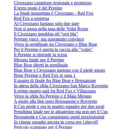
Civezzano campione regionale e promosso
Il terzo posto è del Pergine
La finale inaspettata è Civezzano - Red Fox
Red Fox a sorpresa
Al Civezzano bastano solo due gare
Non si passa nella tana delle Volpi Rosse
Il Civezzano ingabbia gli “orsi blu”
Pergine vince, ma soprattutto convince
Verso la semifinale tra Civezzano e Blue Bear
Per il Pergine è aperta la caccia alla "volpe"
Il Pergine si riprende la scena
Merano fatale per il Pergine
Blue Bear diretti in semifinale
Blue Bear e Civezzano partono con il piede giusto
Bene Pergine e Red Fox in gara 1
Il quarto di finale fra Blue Bear e Bressanone
In attesa della sfida Civezzano-San Marco Rovereto
Il primo quarto sarà fra Red Fox e Villazzano
Verso la sfida fra Pergine e il Maia Merano
A gioire alla fine sono Bressanone e Rovereto
Il Cus perde e ora in quattro squadre per due posti
Penultima fatale per le altoatesine ma non per il Cus
Bressanone e Cus conquistano punti preziosissimi
In cinque squadre ancora in corsa per i playoff
Pericolo scampato per il Pergine