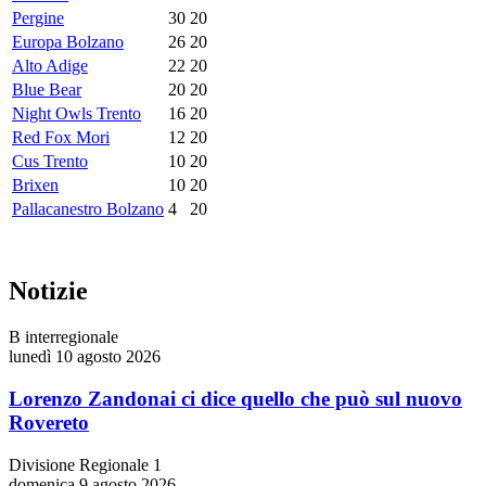
Pergine
30
20
Europa Bolzano
26
20
Alto Adige
22
20
Blue Bear
20
20
Night Owls Trento
16
20
Red Fox Mori
12
20
Cus Trento
10
20
Brixen
10
20
Pallacanestro Bolzano
4
20
Notizie
B interregionale
lunedì 10 agosto 2026
Lorenzo Zandonai ci dice quello che può sul nuovo
Rovereto
Divisione Regionale 1
domenica 9 agosto 2026