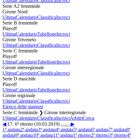
Ultima
Calendario
Classifica
Incroci
Serie A2 femminile
Girone Nord
Ultima
Calendario
Classifica
Incroci
Serie B femminile
Playoff
Ultima
Calendario
Tabellone
Incroci
Girone Triveneto
Ultima
Calendario
Classifica
Incroci
Serie C femminile
Playoff
Ultima
Calendario
Tabellone
Incroci
Girone interregionale
Ultima
Calendario
Classifica
Incroci
Serie D maschile
Playoff
Ultima
Calendario
Tabellone
Incroci
Girone regionale
Ultima
Calendario
Classifica
Incroci
Elenco delle stagioni
Serie C femminile ❯ Girone interregionale
Ultima
Calendario
Classifica
Incroci
Arbitri
Cerca
◀
17. 6ª ritorno (10.03.2019)
▶
1ª andata
2ª andata
3ª andata
4ª andata
5ª andata
6ª andata
7ª andata
8ª
andata
9ª andata
10ª andata
11ª andata
1ª ritorno
2ª ritorno
3ª ritorno
4ª