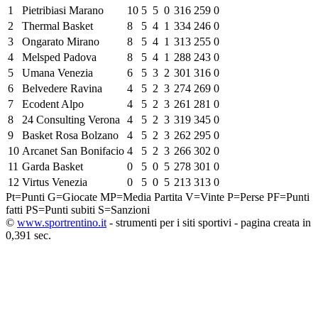
1
Pietribiasi Marano
10
5
5
0
316
259
0
2
Thermal Basket
8
5
4
1
334
246
0
3
Ongarato Mirano
8
5
4
1
313
255
0
4
Melsped Padova
8
5
4
1
288
243
0
5
Umana Venezia
6
5
3
2
301
316
0
6
Belvedere Ravina
4
5
2
3
274
269
0
7
Ecodent Alpo
4
5
2
3
261
281
0
8
24 Consulting Verona
4
5
2
3
319
345
0
9
Basket Rosa Bolzano
4
5
2
3
262
295
0
10
Arcanet San Bonifacio
4
5
2
3
266
302
0
11
Garda Basket
0
5
0
5
278
301
0
12
Virtus Venezia
0
5
0
5
213
313
0
Pt=Punti
G=Giocate
MP=Media Partita
V=Vinte
P=Perse
PF=Punti
fatti
PS=Punti subiti
S=Sanzioni
©
www.sportrentino.it
- strumenti per i siti sportivi - pagina creata in
0,391 sec.