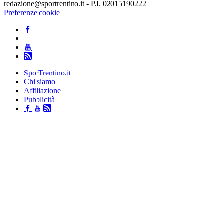
redazione@sportrentino.it - P.I. 02015190222
Preferenze cookie
SporTrentino.it
Chi siamo
Affiliazione
Pubblicità