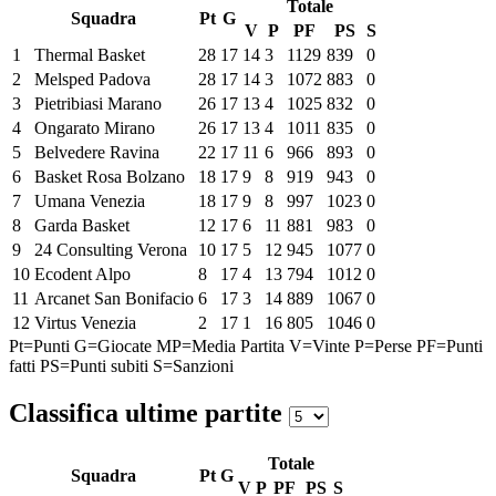
Totale
Squadra
Pt
G
V
P
PF
PS
S
1
Thermal Basket
28
17
14
3
1129
839
0
2
Melsped Padova
28
17
14
3
1072
883
0
3
Pietribiasi Marano
26
17
13
4
1025
832
0
4
Ongarato Mirano
26
17
13
4
1011
835
0
5
Belvedere Ravina
22
17
11
6
966
893
0
6
Basket Rosa Bolzano
18
17
9
8
919
943
0
7
Umana Venezia
18
17
9
8
997
1023
0
8
Garda Basket
12
17
6
11
881
983
0
9
24 Consulting Verona
10
17
5
12
945
1077
0
10
Ecodent Alpo
8
17
4
13
794
1012
0
11
Arcanet San Bonifacio
6
17
3
14
889
1067
0
12
Virtus Venezia
2
17
1
16
805
1046
0
Pt=Punti
G=Giocate
MP=Media Partita
V=Vinte
P=Perse
PF=Punti
fatti
PS=Punti subiti
S=Sanzioni
Classifica ultime partite
Totale
Squadra
Pt
G
V
P
PF
PS
S