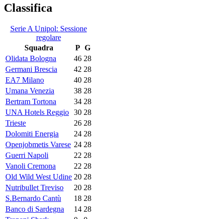
Classifica
Serie A Unipol: Sessione
regolare
Squadra
P
G
Olidata Bologna
46
28
Germani Brescia
42
28
EA7 Milano
40
28
Umana Venezia
38
28
Bertram Tortona
34
28
UNA Hotels Reggio
30
28
Trieste
26
28
Dolomiti Energia
24
28
Openjobmetis Varese
24
28
Guerri Napoli
22
28
Vanoli Cremona
22
28
Old Wild West Udine
20
28
Nutribullet Treviso
20
28
S.Bernardo Cantù
18
28
Banco di Sardegna
14
28