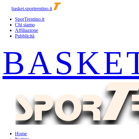
basket.sportrentino.it
SporTrentino.it
Chi siamo
Affiliazione
Pubblicità
Home