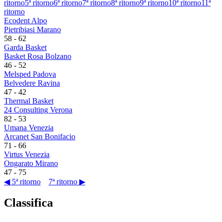
ritorno
5ª ritorno
6ª ritorno
7ª ritorno
8ª ritorno
9ª ritorno
10ª ritorno
11ª
ritorno
Ecodent Alpo
Pietribiasi Marano
58
-
62
Garda Basket
Basket Rosa Bolzano
46
-
52
Melsped Padova
Belvedere Ravina
47
-
42
Thermal Basket
24 Consulting Verona
82
-
53
Umana Venezia
Arcanet San Bonifacio
71
-
66
Virtus Venezia
Ongarato Mirano
47
-
75
◀ 5ª ritorno
7ª ritorno ▶
Classifica