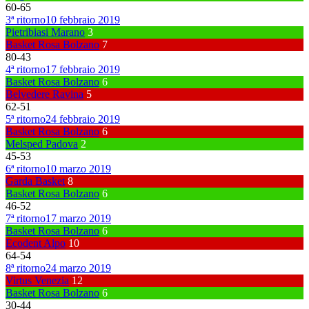
60
-
65
3ª ritorno
10 febbraio 2019
Pietribiasi Marano
3
Basket Rosa Bolzano
7
80
-
43
4ª ritorno
17 febbraio 2019
Basket Rosa Bolzano
6
Belvedere Ravina
5
62
-
51
5ª ritorno
24 febbraio 2019
Basket Rosa Bolzano
6
Melsped Padova
2
45
-
53
6ª ritorno
10 marzo 2019
Garda Basket
8
Basket Rosa Bolzano
6
46
-
52
7ª ritorno
17 marzo 2019
Basket Rosa Bolzano
6
Ecodent Alpo
10
64
-
54
8ª ritorno
24 marzo 2019
Virtus Venezia
12
Basket Rosa Bolzano
6
30
-
44