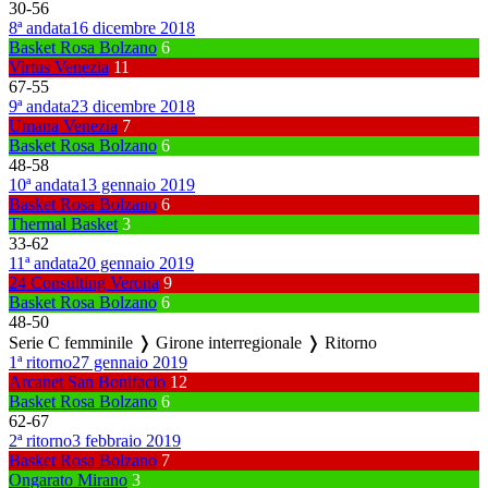
30
-
56
8ª andata
16 dicembre 2018
Basket Rosa Bolzano
6
Virtus Venezia
11
67
-
55
9ª andata
23 dicembre 2018
Umana Venezia
7
Basket Rosa Bolzano
6
48
-
58
10ª andata
13 gennaio 2019
Basket Rosa Bolzano
6
Thermal Basket
3
33
-
62
11ª andata
20 gennaio 2019
24 Consulting Verona
9
Basket Rosa Bolzano
6
48
-
50
Serie C femminile ❭ Girone interregionale ❭ Ritorno
1ª ritorno
27 gennaio 2019
Arcanet San Bonifacio
12
Basket Rosa Bolzano
6
62
-
67
2ª ritorno
3 febbraio 2019
Basket Rosa Bolzano
7
Ongarato Mirano
3