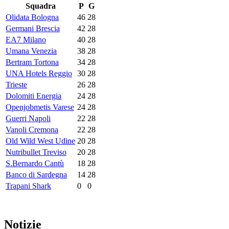
Squadra
P
G
Olidata Bologna
46
28
Germani Brescia
42
28
EA7 Milano
40
28
Umana Venezia
38
28
Bertram Tortona
34
28
UNA Hotels Reggio
30
28
Trieste
26
28
Dolomiti Energia
24
28
Openjobmetis Varese
24
28
Guerri Napoli
22
28
Vanoli Cremona
22
28
Old Wild West Udine
20
28
Nutribullet Treviso
20
28
S.Bernardo Cantù
18
28
Banco di Sardegna
14
28
Trapani Shark
0
0
Notizie