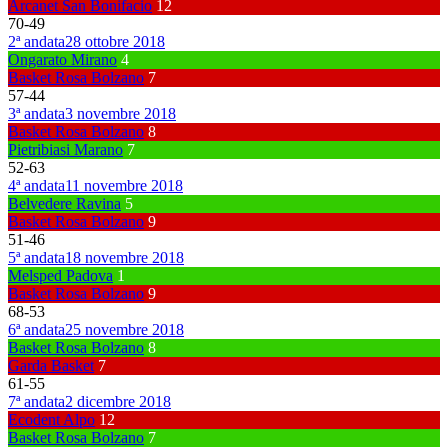
Arcanet San Bonifacio
12
70
-
49
2ª andata
28 ottobre 2018
Ongarato Mirano
4
Basket Rosa Bolzano
7
57
-
44
3ª andata
3 novembre 2018
Basket Rosa Bolzano
8
Pietribiasi Marano
7
52
-
63
4ª andata
11 novembre 2018
Belvedere Ravina
5
Basket Rosa Bolzano
9
51
-
46
5ª andata
18 novembre 2018
Melsped Padova
1
Basket Rosa Bolzano
9
68
-
53
6ª andata
25 novembre 2018
Basket Rosa Bolzano
8
Garda Basket
7
61
-
55
7ª andata
2 dicembre 2018
Ecodent Alpo
12
Basket Rosa Bolzano
7