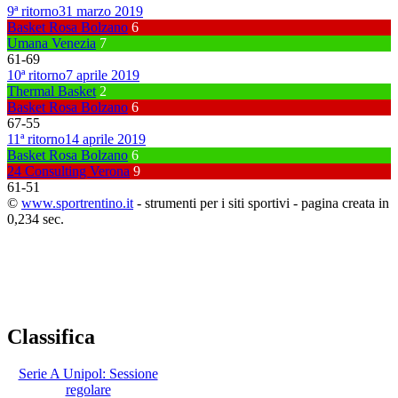
9ª ritorno
31 marzo 2019
Basket Rosa Bolzano
6
Umana Venezia
7
61
-
69
10ª ritorno
7 aprile 2019
Thermal Basket
2
Basket Rosa Bolzano
6
67
-
55
11ª ritorno
14 aprile 2019
Basket Rosa Bolzano
6
24 Consulting Verona
9
61
-
51
©
www.sportrentino.it
- strumenti per i siti sportivi - pagina creata in
0,234 sec.
Classifica
Serie A Unipol: Sessione
regolare