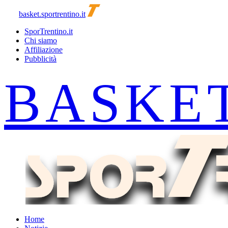
basket.sportrentino.it
SporTrentino.it
Chi siamo
Affiliazione
Pubblicità
Home