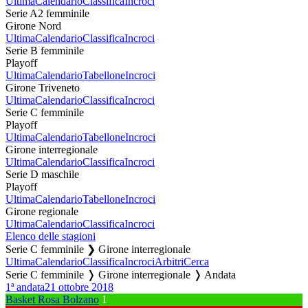
Ultima
Calendario
Classifica
Incroci
Serie A2 femminile
Girone Nord
Ultima
Calendario
Classifica
Incroci
Serie B femminile
Playoff
Ultima
Calendario
Tabellone
Incroci
Girone Triveneto
Ultima
Calendario
Classifica
Incroci
Serie C femminile
Playoff
Ultima
Calendario
Tabellone
Incroci
Girone interregionale
Ultima
Calendario
Classifica
Incroci
Serie D maschile
Playoff
Ultima
Calendario
Tabellone
Incroci
Girone regionale
Ultima
Calendario
Classifica
Incroci
Elenco delle stagioni
Serie C femminile ❯ Girone interregionale
Ultima
Calendario
Classifica
Incroci
Arbitri
Cerca
Serie C femminile ❭ Girone interregionale ❭ Andata
1ª andata
21 ottobre 2018
Basket Rosa Bolzano
1